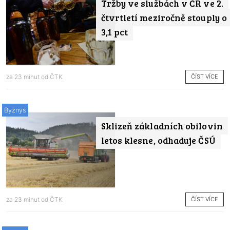
Tržby ve službách v ČR ve 2.
čtvrtletí meziročně stouply o
3,1 pct
ČÍST VÍCE
za 23 minut od
ČTK
Byznys
Sklizeň základních obilovin
letos klesne, odhaduje ČSÚ
ČÍST VÍCE
za 23 minut od
ČTK