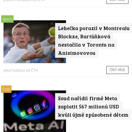
Sport
Lehečka porazil v Montrealu
Blockxe, Bartůňková
nestačila v Torontu na
Anisimovovou
ČÍST VÍCE
před hodinou od
ČTK
Svět
Soud nařídil firmě Meta
zaplatit 567 milionů USD
kvůli újmě způsobené dětem