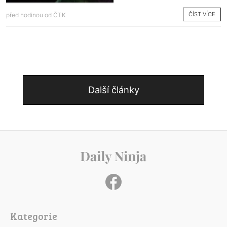
ČÍST VÍCE
před hodinou od
ČTK
Další články
Kategorie