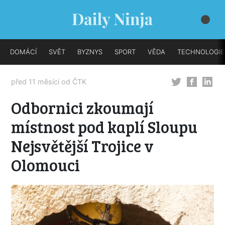
DOMÁCÍ
SVĚT
BYZNYS
SPORT
VĚDA
TECHNOLOGIE
před 11 měsíci od
ČTK
Odbornici zkoumají
místnost pod kaplí Sloupu
Nejsvětější Trojice v
Olomouci