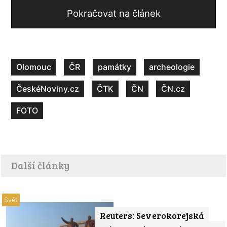
Pokračovat na článek
Olomouc
ČR
památky
archeologie
ČeskéNoviny.cz
ČTK
ČN
ČN.cz
FOTO
Další články
Svět
Reuters: Severokorejská