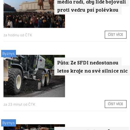
média radí, aby lidé bojovali
proti vedru psí polévkou
ČÍST VÍCE
za hodinu od
ČTK
Byznys
Půta: Ze SFDI nedostanou
letos kraje na své silnice nic
ČÍST VÍCE
za 23 minut od
ČTK
Byznys