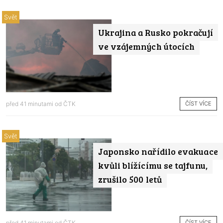
Svět
Ukrajina a Rusko pokračují
ve vzájemných útocích
ČÍST VÍCE
před 41 minutami od
ČTK
Svět
Japonsko nařídilo evakuace
kvůli blížícímu se tajfunu,
zrušilo 500 letů
ČÍST VÍCE
před 41 minutami od
ČTK