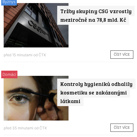
Byznys
Tržby skupiny CSG vzrostly
meziročně na 78,8 mld. Kč
ČÍST VÍCE
před 15 minutami od
ČTK
Domácí
Kontroly hygieniků odhalily
kosmetiku se zakázanými
látkami
ČÍST VÍCE
před 35 minutami od
ČTK