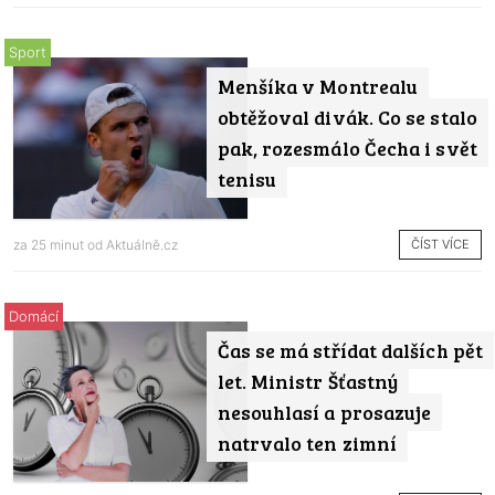
Sport
Menšíka v Montrealu
obtěžoval divák. Co se stalo
pak, rozesmálo Čecha i svět
tenisu
ČÍST VÍCE
za 25 minut od
Aktuálně.cz
Domácí
Čas se má střídat dalších pět
let. Ministr Šťastný
nesouhlasí a prosazuje
natrvalo ten zimní