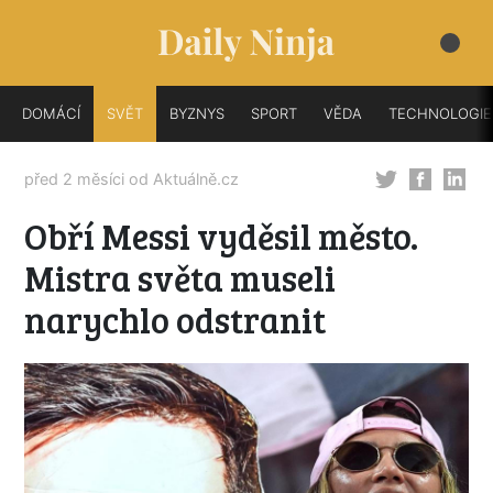
DOMÁCÍ
SVĚT
BYZNYS
SPORT
VĚDA
TECHNOLOGIE
před 2 měsíci od
Aktuálně.cz
Obří Messi vyděsil město.
Mistra světa museli
narychlo odstranit