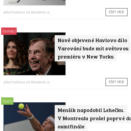
ČÍST VÍCE
před hodinou od
Aktuálně.cz
Domácí
Nově objevené Havlovo dílo
Varování bude mít světovou
premiéru v New Yorku
ČÍST VÍCE
před hodinou od
Aktuálně.cz
Sport
Menšík napodobil Lehečku.
V Montrealu prošel poprvé d
osmifinále