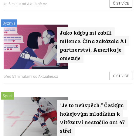
ČÍST VÍCE
za 5 minut od
Aktuálně.cz
Byznys
Jako kdyby mi zabili
milence. Čína zakázala AI
partnerství, Amerika je
omezuje
ČÍST VÍCE
před 51 minutami od
Aktuálně.cz
Sport
"Je to neúspěch.“ Českým
hokejovým mladíkům k
vítězství nestačilo ani 47
střel