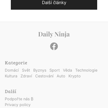
Další články
Kategorie
Domácí
Svět
Byznys
Sport
Věda
Technologie
Kultura
Zdraví
Cestování
Auto
Krypto
Další
Podpořte nás ₿
Privacy policy