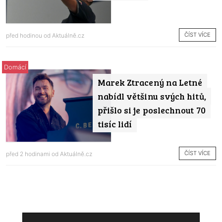
ČÍST VÍCE
před hodinou od
Aktuálně.cz
Domácí
Marek Ztracený na Letné
nabídl většinu svých hitů,
přišlo si je poslechnout 70
tisíc lidí
ČÍST VÍCE
před 2 hodinami od
Aktuálně.cz