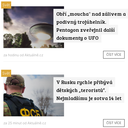
Svět
Obří „moucha" nad zálivem a
podivný trojúhelník.
Pentagon zveřejnil další
dokumenty o UFO
ČÍST VÍCE
za hodinu od
Aktuálně.cz
Svět
V Rusku rychle přibývá
dětských „teroristů“.
Nejmladšímu je sotva 14 let
ČÍST VÍCE
za 25 minut od
Aktuálně.cz