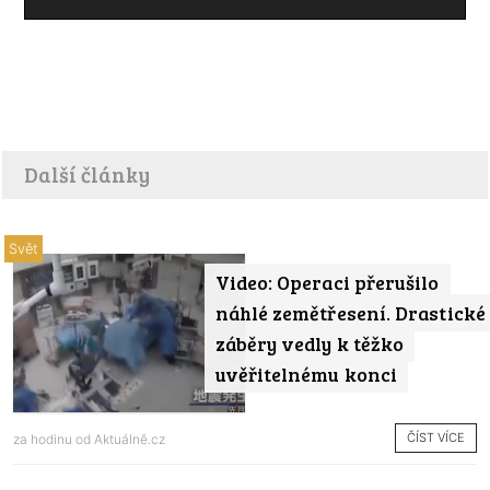
Další články
Svět
Video: Operaci přerušilo
náhlé zemětřesení. Drastické
záběry vedly k těžko
uvěřitelnému konci
ČÍST VÍCE
za hodinu od
Aktuálně.cz