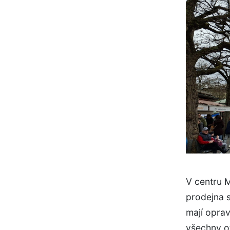
V centru 
prodejna 
mají oprav
všechny o