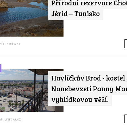
Přírodní rezervace Chot
Jérid – Tunisko
od
Turistika.cz
Havlíčkův Brod - kostel
Nanebevzetí Panny Mar
vyhlídkovou věží.
od
Turistika.cz