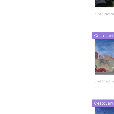
před 5 hodin
Cestování
před 6 hodin
Cestování