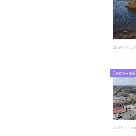
za 54 minut 
Cestování
za 33 minut 