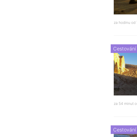
za hodinu od
Cestování
za 54 minut 
Cestování