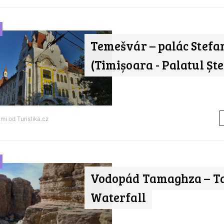
Temešvár – palác Stefa
(Timișoara - Palatul Șt
ami od
Turistika.cz
Vodopád Tamaghza – T
Waterfall