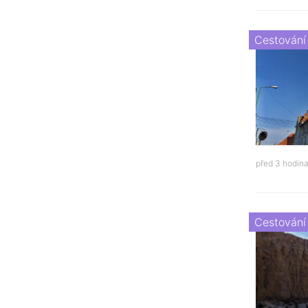
Cestování
před 3 hodin
Cestování