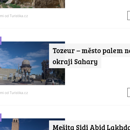
ami od
Turistika.cz
Tozeur – město palem n
okraji Sahary
ami od
Turistika.cz
Mešita Sidi Abid Lakhd