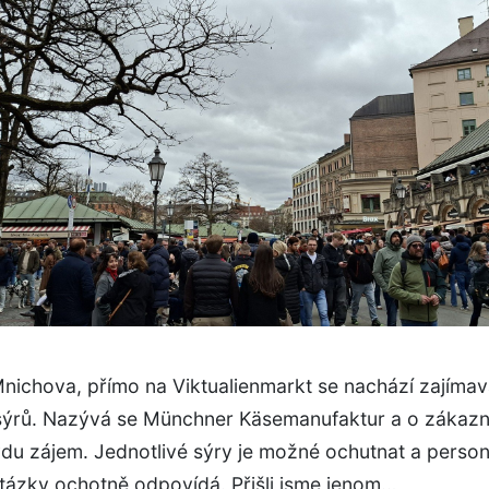
Mnichova, přímo na Viktualienmarkt se nachází zajíma
sýrů. Nazývá se Münchner Käsemanufaktur a o zákazn
du zájem. Jednotlivé sýry je možné ochutnat a person
tázky ochotně odpovídá. Přišli jsme jenom…