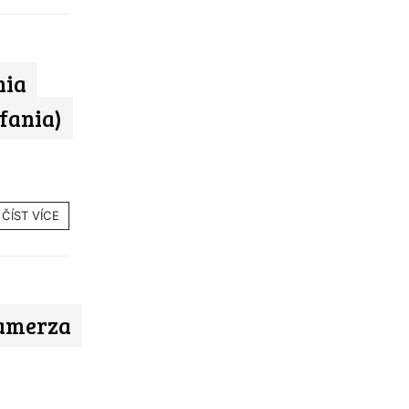
nia
efania)
ČÍST VÍCE
amerza