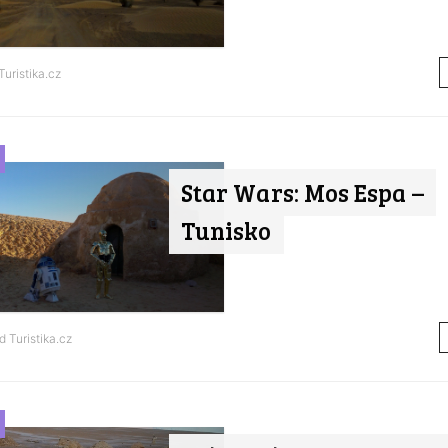
Turistika.cz
Star Wars: Mos Espa –
Tunisko
od
Turistika.cz