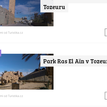
Tozeuru
ami od
Turistika.cz
Park Ras El Aïn v Tozeu
ami od
Turistika.cz