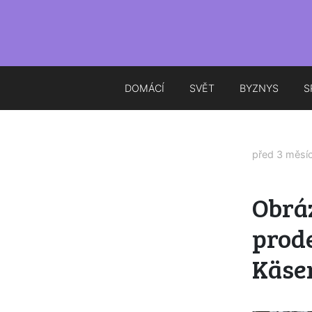
DOMÁCÍ
SVĚT
BYZNYS
S
před 3 měsí
Obrá
prod
Käse