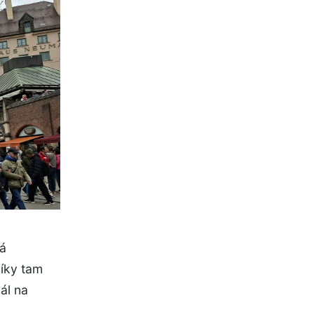
vá
íky tam
ál na