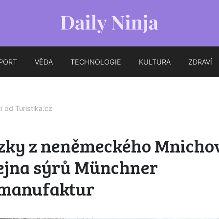
PORT
VĚDA
TECHNOLOGIE
KULTURA
ZDRAVÍ
ci od
Turistika.cz
zky z neněmeckého Mnicho
ejna sýrů Münchner
manufaktur