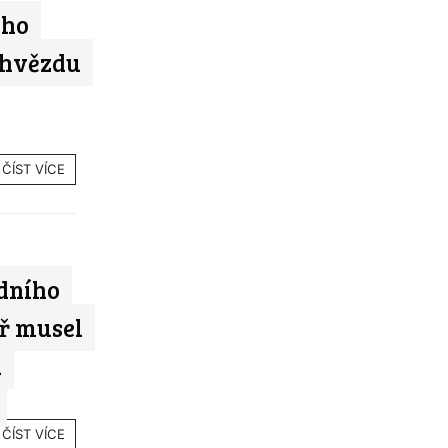
eho
 hvězdu
ČÍST VÍCE
rdního
ř musel
u
ČÍST VÍCE