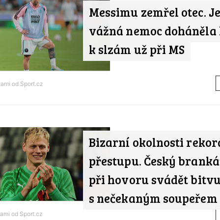
Messimu zemřel otec. J
vážná nemoc doháněla
k slzám už při MS
tami od
Sport.cz
Bizarní okolnosti reko
přestupu. Český branká
při hovoru svádět bitv
s nečekaným soupeřem
tami od
Sport.cz