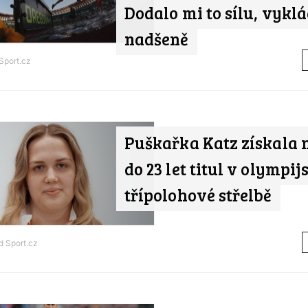
Dodalo mi to sílu, vykl
nadšeně
Sport.cz
Puškařka Katz získala 
do 23 let titul v olympij
třípolohové střelbě
od
Sport.cz