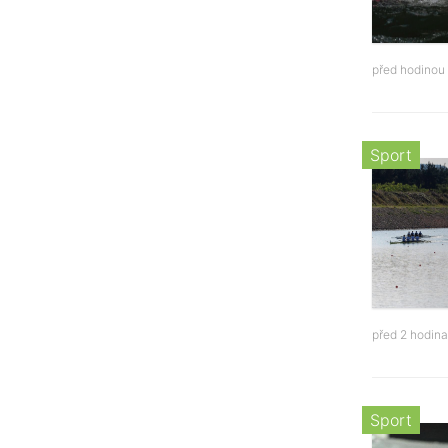
před hodinou
Sport
před 2 hodin
Sport