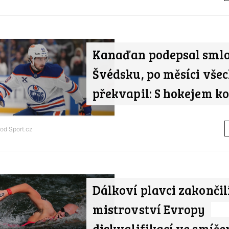
Kanaďan podepsal sml
Švédsku, po měsíci vše
překvapil: S hokejem k
 od
Sport.cz
Dálkoví plavci zakončil
mistrovství Evropy
diskvalifikací ve smíše