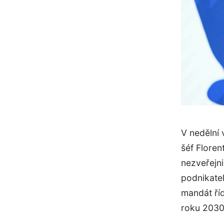
V nedělní
šéf Floren
nezveřejni
podnikate
mandát ří
roku 2030