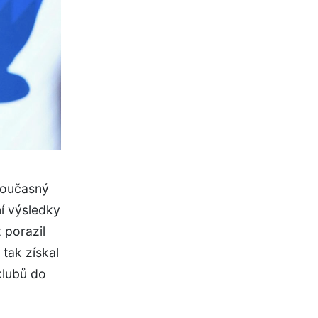
současný
ní výsledky
 porazil
tak získal
klubů do