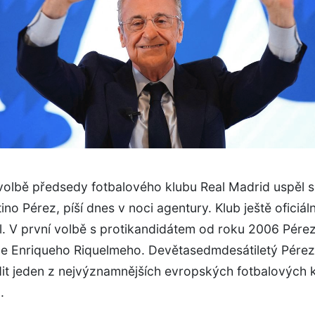
 volbě předsedy fotbalového klubu Real Madrid uspěl 
tino Pérez, píší dnes v noci agentury. Klub ještě oficiál
l. V první volbě s protikandidátem od roku 2006 Pérez
le Enriqueho Riquelmeho. Devětasedmdesátiletý Pérez 
dit jeden z nejvýznamnějších evropských fotbalových 
.