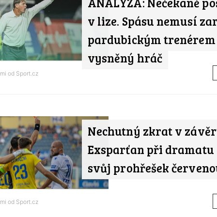
ANALÝZA: Nečekaně po
v lize. Spásu nemusí zar
pardubickým trenérem
vysněný hráč
ami od
Sport.cz
Nechutný zkrat v závěr
Exsparťan při dramatu 
svůj prohřešek červeno
ami od
Sport.cz