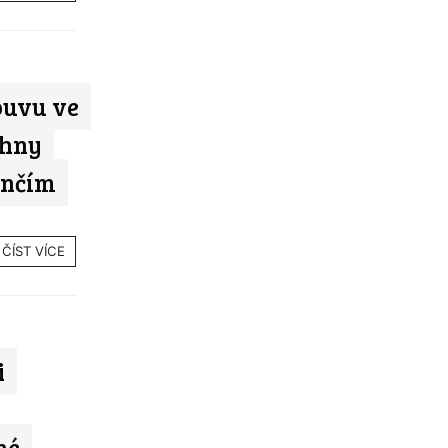
ouvu ve
chny
ončím
ČÍST VÍCE
i
né