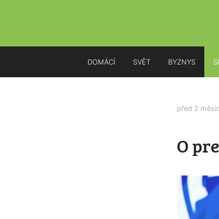
DOMÁCÍ
SVĚT
BYZNYS
S
před 2 měsí
O pre