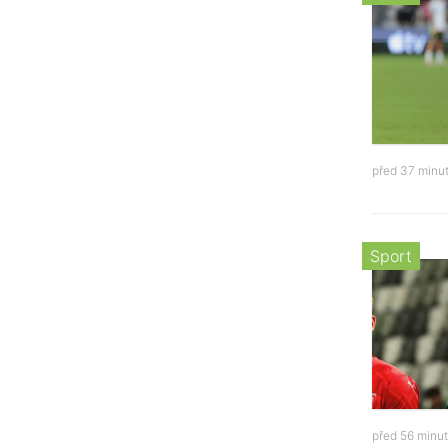
před 37 minu
Sport
před 56 minu