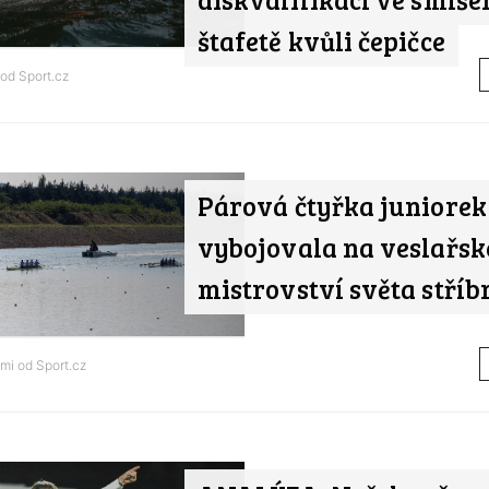
štafetě kvůli čepičce
 od
Sport.cz
Párová čtyřka juniorek
vybojovala na veslařs
mistrovství světa stříb
ami od
Sport.cz