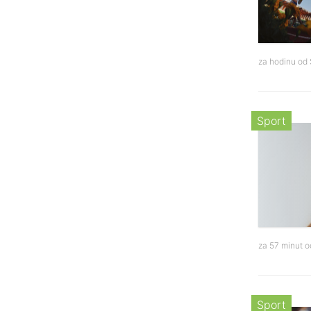
za hodinu od
Sport
za 57 minut 
Sport