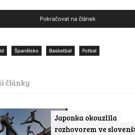
Pokračovat na článek
id
Španělsko
Basketbal
Fotbal
ší články
Japonka okouzlila
rozhovorem ve slovenšt