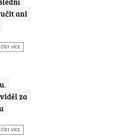
slední
učit ani
ČÍST VÍCE
u.
viděl za
u
ČÍST VÍCE