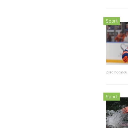
Sport
před hodinou
Sport