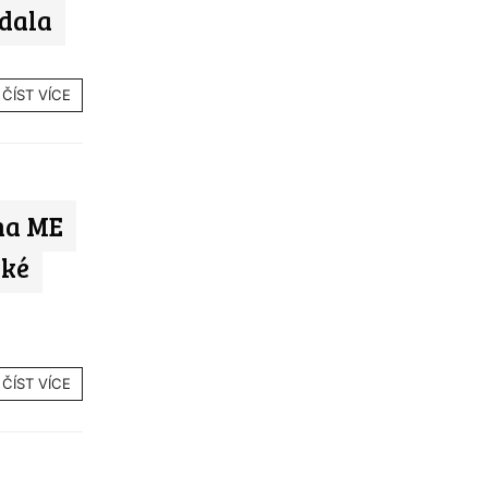
ádala
ČÍST VÍCE
na ME
ské
ČÍST VÍCE