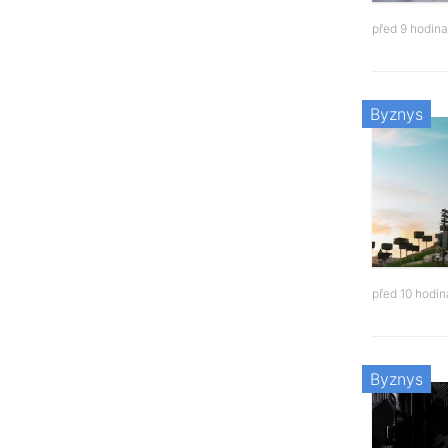
před 9 hodin
Byznys
před 10 hodi
Byznys