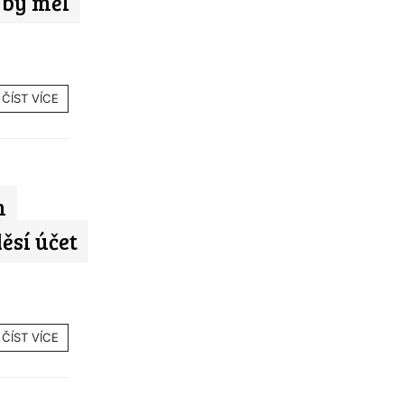
 by měl
ČÍST VÍCE
m
ěsí účet
ČÍST VÍCE