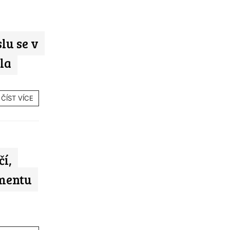
u se v
la
ČÍST VÍCE
í,
imentu