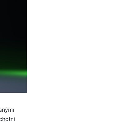
vanými
chotni