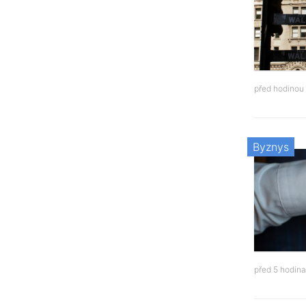
před hodinou
Byznys
před 5 hodin