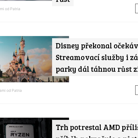
ami od
Patria
Disney překonal očekáv
Streamovací služby i z
parky dál táhnou růst z
nami od
Patria
Trh potrestal AMD příliš