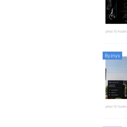
před 10 hodi
Byznys
před 12 hodi