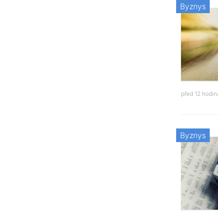
Byznys
před 12 hodi
Byznys