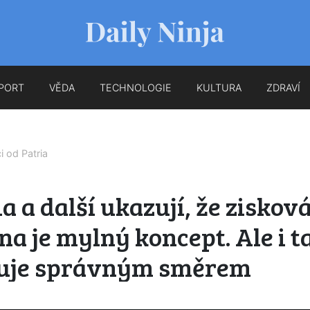
PORT
VĚDA
TECHNOLOGIE
KULTURA
ZDRAVÍ
ci od
Patria
a a další ukazují, že ziskov
na je mylný koncept. Ale i t
uje správným směrem