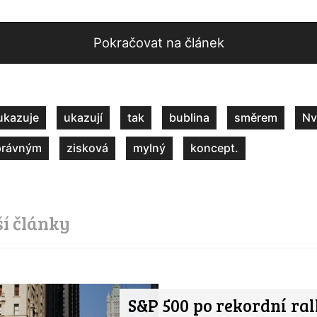
Pokračovat na článek
ukazuje
ukazují
tak
bublina
směrem
Nv
právným
zisková
mylný
koncept.
ší články
S&P 500 po rekordní ral