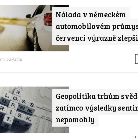
Nálada v německém
automobilovém průmysl
červenci výrazně zlepši
nami od
Patria
Geopolitika trhům svědč
zatímco výsledky sent
nepomohly