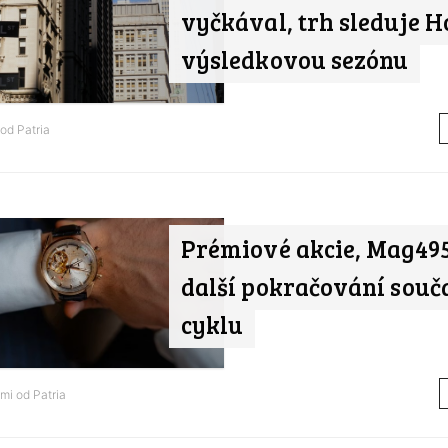
vyčkával, trh sleduje 
výsledkovou sezónu
 od
Patria
Prémiové akcie, Mag495
další pokračování sou
cyklu
ami od
Patria