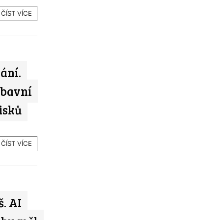
ČÍST VÍCE
ání.
ábavní
isků
ČÍST VÍCE
. AI