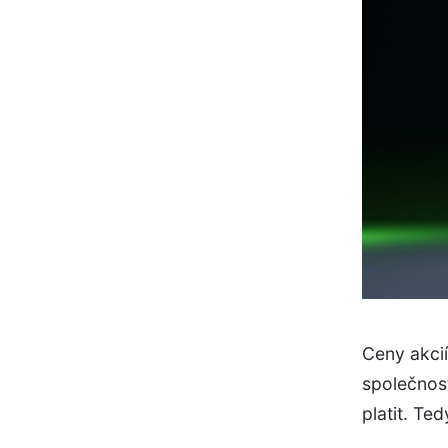
Ceny akci
společnost
platit. Te