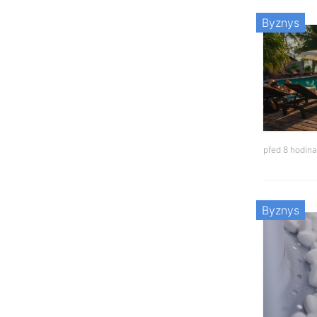
Byznys
před 8 hodin
Byznys