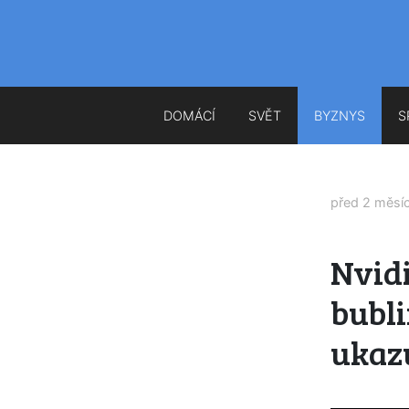
DOMÁCÍ
SVĚT
BYZNYS
S
před 2 měsí
Nvidi
bubli
ukaz