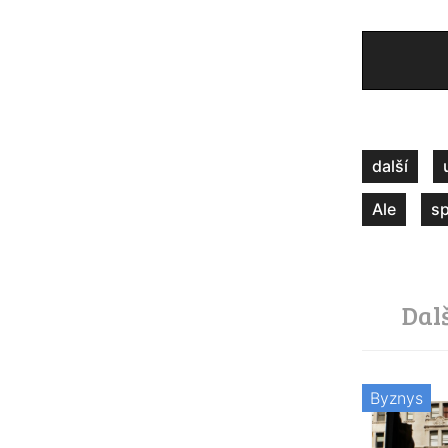
další
Ale
s
Dal
Byznys