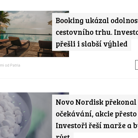
Booking ukázal odolnos
cestovního trhu. Invest
přešli i slabší výhled
ami od
Patria
Novo Nordisk překonal
očekávání, akcie přesto 
Investoři řeší marže a 
růst