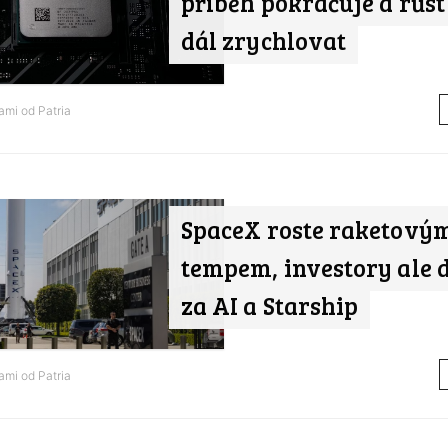
příběh pokračuje a růst
dál zrychlovat
nami od
Patria
SpaceX roste raketový
tempem, investory ale d
za AI a Starship
nami od
Patria