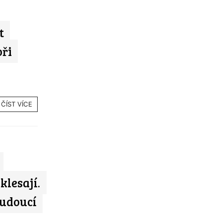
t
oři
ČÍST VÍCE
klesají.
budoucí