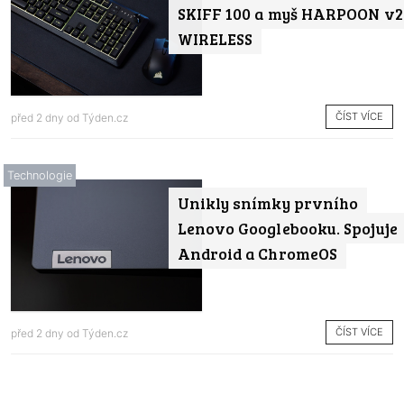
SKIFF 100 a myš HARPOON v2
WIRELESS
ČÍST VÍCE
před 2 dny od
Týden.cz
Technologie
Unikly snímky prvního
Lenovo Googlebooku. Spojuje
Android a ChromeOS
ČÍST VÍCE
před 2 dny od
Týden.cz