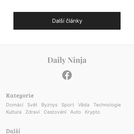
Další články
Kategorie
Domácí
Svět
Byznys
Sport
Věda
Technologie
Kultura
Zdraví
Cestování
Auto
Krypto
Další