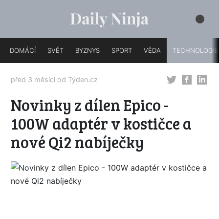
DOMÁCÍ
SVĚT
BYZNYS
SPORT
VĚDA
TECHNOLOGIE
před 3 měsíci od
Týden.cz
Novinky z dílen Epico -
100W adaptér v kostičce a
nové Qi2 nabíječky