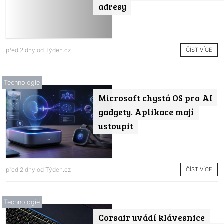
adresy
ČÍST VÍCE
před 2 dny od
Týden.cz
Technologie
Microsoft chystá OS pro AI
gadgety. Aplikace mají
ustoupit
ČÍST VÍCE
před 2 dny od
Týden.cz
Technologie
Corsair uvádí klávesnice