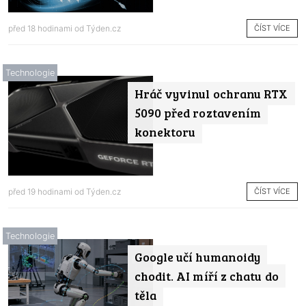
ČÍST VÍCE
před 18 hodinami od
Týden.cz
Technologie
Hráč vyvinul ochranu RTX
5090 před roztavením
konektoru
ČÍST VÍCE
před 19 hodinami od
Týden.cz
Technologie
Google učí humanoidy
chodit. AI míří z chatu do
těla