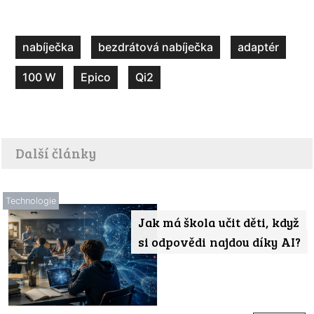
nabíječka
bezdrátová nabíječka
adaptér
100 W
Epico
Qi2
Další články
Technologie
Jak má škola učit děti, když
si odpovědi najdou díky AI?