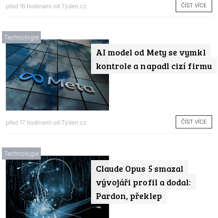
ČÍST VÍCE
před 16 hodinami od
Týden.cz
Technologie
AI model od Mety se vymkl
kontrole a napadl cizí firmu
ČÍST VÍCE
před 17 hodinami od
Týden.cz
Technologie
Claude Opus 5 smazal
vývojáři profil a dodal:
Pardon, překlep