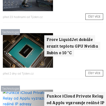
ČÍST VÍCE
před 23 hodinami od
Týden.cz
Technologie
Frore LiquidJet dokáže
srazit teplotu GPU Nvidia
Rubin o 10 °C
ČÍST VÍCE
před 2 dny od
Týden.cz
Technologie
Funkce iCloud Private Relay
od Applu vyzrazuje reálné IP