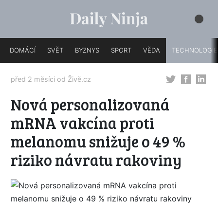
DOMÁCÍ
SVĚT
BYZNYS
SPORT
VĚDA
TECHNOLOGIE
před 2 měsíci od
Živě.cz
Nová personalizovaná
mRNA vakcína proti
melanomu snižuje o 49 %
riziko návratu rakoviny