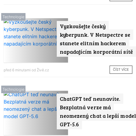
Technologie
Vyzkoušejte český
kyberpunk. V Netspectre se
stanete elitním hackerem
napadajícím korporátní sítě
ČÍST VÍCE
před 6 minutami od
Živě.cz
Technologie
ChatGPT teď neunavíte.
Bezplatná verze má
neomezený chat a lepší model
GPT-5.6