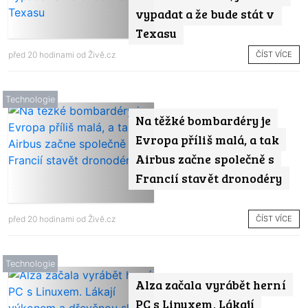
vypadat a že bude stát v
Texasu
ČÍST VÍCE
před 20 hodinami od
Živě.cz
Technologie
Na těžké bombardéry je
Evropa příliš malá, a tak
Airbus začne společně s
Francií stavět dronodéry
ČÍST VÍCE
před 20 hodinami od
Živě.cz
Technologie
Alza začala vyrábět herní
PC s Linuxem. Lákají