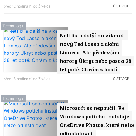
ČÍST VÍCE
před 12 hodinami od
Živě.cz
Technologie
Netflix a další na víkend:
nový Ted Lasso a akční
Lioness. Ale především
horory Úkryt nebo past a 28
let poté: Chrám z kostí
ČÍST VÍCE
před 15 hodinami od
Živě.cz
Technologie
Microsoft se nepoučil. Ve
Windows potichu instaluje
OneDrive Photos, které nelze
odinstalovat