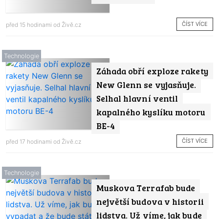
ČÍST VÍCE
před 15 hodinami od
Živě.cz
Technologie
Záhada obří exploze rakety
New Glenn se vyjasňuje.
Selhal hlavní ventil
kapalného kyslíku motoru
BE-4
ČÍST VÍCE
před 17 hodinami od
Živě.cz
Technologie
Muskova Terrafab bude
největší budova v historii
lidstva. Už víme, jak bude