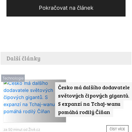
Pokračovat na článek
Další články
Technologie
Česko má dalšího dodavatele
světových čipových gigantů.
S expanzí na Tchaj-wanu
pomáhá rodilý Číňan
ČÍST VÍCE
za 50 minut od
Živě.cz