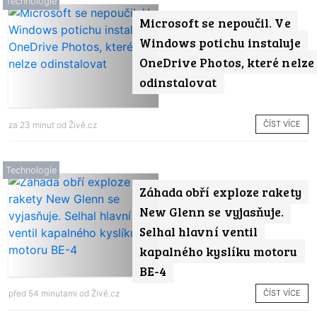
Technologie
Microsoft se nepoučil. Ve
Windows potichu instaluje
OneDrive Photos, které nelze
odinstalovat
ČÍST VÍCE
za 23 minut od
Živě.cz
Technologie
Záhada obří exploze rakety
New Glenn se vyjasňuje.
Selhal hlavní ventil
kapalného kyslíku motoru
BE-4
ČÍST VÍCE
před 54 minutami od
Živě.cz