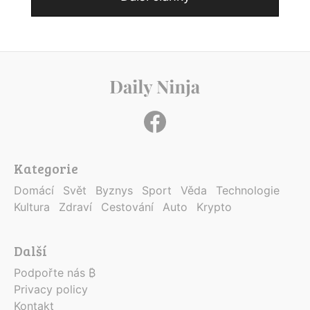
Kategorie
Domácí
Svět
Byznys
Sport
Věda
Technologie
Kultura
Zdraví
Cestování
Auto
Krypto
Další
Podpořte nás ₿
Privacy policy
Kontakt