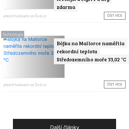
zdarma
ČÍST VÍCE
před 8 hodinami od
Živě.cz
Technologie
Bójka na Mallorce naměřila
rekordní teplotu
Středozemního moře 33,02 °C
ČÍST VÍCE
před 8 hodinami od
Živě.cz
Další články