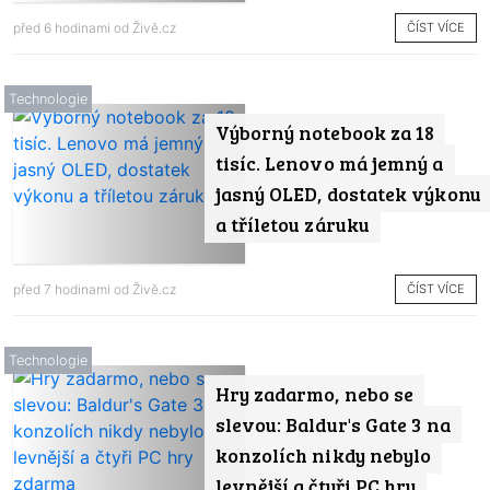
ČÍST VÍCE
před 6 hodinami od
Živě.cz
Technologie
Výborný notebook za 18
tisíc. Lenovo má jemný a
jasný OLED, dostatek výkonu
a tříletou záruku
ČÍST VÍCE
před 7 hodinami od
Živě.cz
Technologie
Hry zadarmo, nebo se
slevou: Baldur's Gate 3 na
konzolích nikdy nebylo
levnější a čtyři PC hry