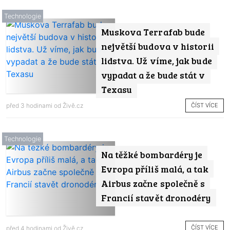
Technologie
Muskova Terrafab bude
největší budova v historii
lidstva. Už víme, jak bude
vypadat a že bude stát v
Texasu
ČÍST VÍCE
před 3 hodinami od
Živě.cz
Technologie
Na těžké bombardéry je
Evropa příliš malá, a tak
Airbus začne společně s
Francií stavět dronodéry
ČÍST VÍCE
před 4 hodinami od
Živě.cz