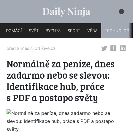
DOMÁCÍ
SVĚT
BYZNYS
SPORT
VĚDA
TECHNOLOGIE
před 2 měsíci od
Živě.cz
Normálně za peníze, dnes
zadarmo nebo se slevou:
Identifikace hub, práce
s PDF a postapo světy