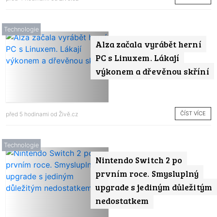
Technologie
Alza začala vyrábět herní
PC s Linuxem. Lákají
výkonem a dřevěnou skříní
ČÍST VÍCE
před 5 hodinami od
Živě.cz
Technologie
Nintendo Switch 2 po
prvním roce. Smysluplný
upgrade s jediným důležitým
nedostatkem