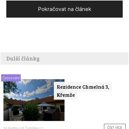
Pokračovat na článek
Další články
Cestování
Rezidence Chmelná 3,
Křemže
ČÍST VÍCE
za hodinu od
Turistika.cz