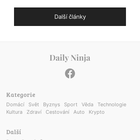
Další články
Kategorie
Domácí
Svět
Byznys
Sport
Věda
Technologie
Kultura
Zdraví
Cestování
Auto
Krypto
Další