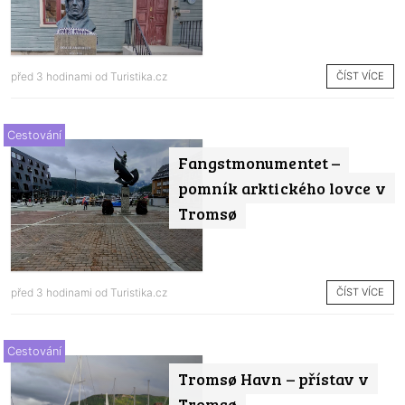
ČÍST VÍCE
před 3 hodinami od
Turistika.cz
Cestování
Fangstmonumentet –
pomník arktického lovce v
Tromsø
ČÍST VÍCE
před 3 hodinami od
Turistika.cz
Cestování
Tromsø Havn – přístav v
Tromsø