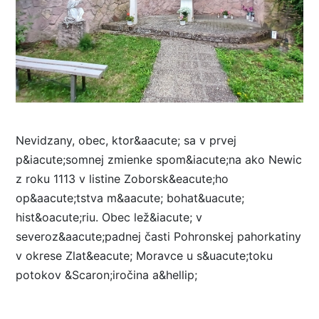
Nevidzany, obec, ktor&aacute; sa v prvej
p&iacute;somnej zmienke spom&iacute;na ako Newic
z roku 1113 v listine Zoborsk&eacute;ho
op&aacute;tstva m&aacute; bohat&uacute;
hist&oacute;riu. Obec lež&iacute; v
severoz&aacute;padnej časti Pohronskej pahorkatiny
v okrese Zlat&eacute; Moravce u s&uacute;toku
potokov &Scaron;iročina a&hellip;