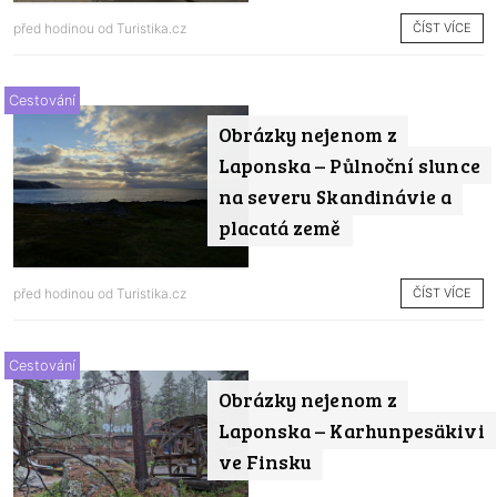
ČÍST VÍCE
před hodinou od
Turistika.cz
Cestování
Obrázky nejenom z
Laponska – Půlnoční slunce
na severu Skandinávie a
placatá země
ČÍST VÍCE
před hodinou od
Turistika.cz
Cestování
Obrázky nejenom z
Laponska – Karhunpesäkivi
ve Finsku