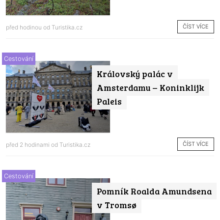
ČÍST VÍCE
před hodinou od
Turistika.cz
Cestování
Královský palác v
Amsterdamu – Koninklijk
Paleis
ČÍST VÍCE
před 2 hodinami od
Turistika.cz
Cestování
Pomník Roalda Amundsena
v Tromsø