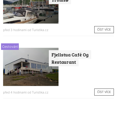
ČÍST VÍCE
před 3 hodinami od
Turistika.cz
Cestování
Fjellstua Café Og
Restaurant
ČÍST VÍCE
před 4 hodinami od
Turistika.cz