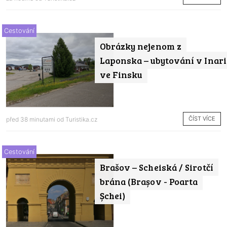
Cestování
Obrázky nejenom z
Laponska – ubytování v Inari
ve Finsku
ČÍST VÍCE
před 38 minutami od
Turistika.cz
Cestování
Brašov – Scheiská / Sirotčí
brána (Brașov - Poarta
Șchei)