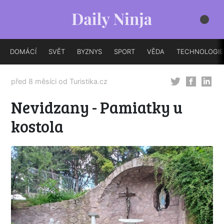
DOMÁCÍ
SVĚT
BYZNYS
SPORT
VĚDA
TECHNOLOGIE
před 8 měsíci od
Turistika.cz
Nevidzany - Pamiatky u
kostola