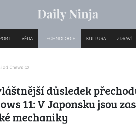
PORT
VĚDA
TECHNOLOGIE
KULTURA
ZDRAVÍ
ci od
Cnews.cz
láštnější důsledek přechod
ws 11: V Japonsku jsou zas
cké mechaniky