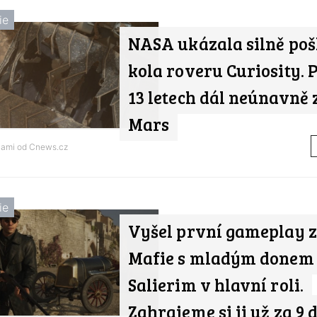
ie
NASA ukázala silně po
kola roveru Curiosity. 
13 letech dál neúnavně
Mars
nami od
Cnews.cz
ie
Vyšel první gameplay z
Mafie s mladým donem
Salierim v hlavní roli.
Zahrajeme si ji už za 9 