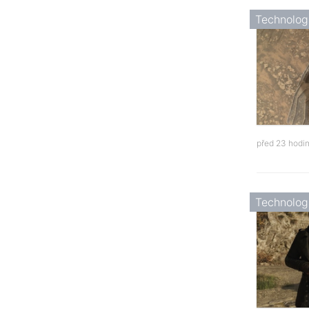
Technolog
před 23 hodi
Technolog