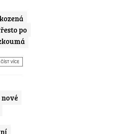
škozená
Přesto po
 zkoumá
ČÍST VÍCE
 nové
dní