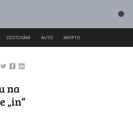
CESTOVÁNÍ
AUTO
KRYPTO
u na
e „in“