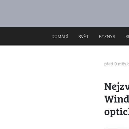
DOMÁCÍ
SVĚT
BYZNYS
S
před 9 měsí
Nejzv
Windo
opti