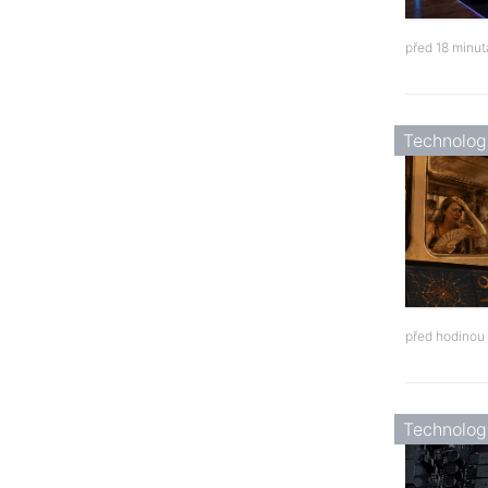
před 18 minu
Technolog
před hodinou
Technolog