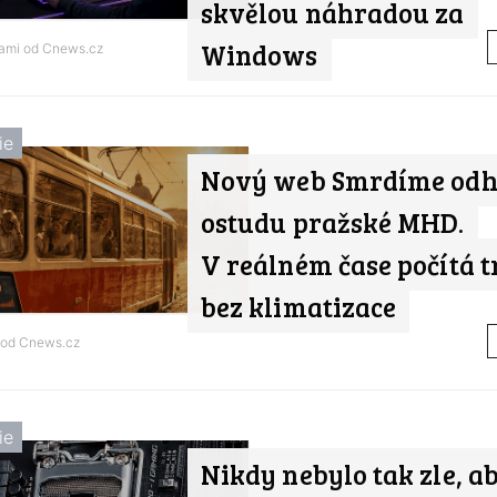
skvělou náhradou za
Windows
tami od
Cnews.cz
ie
Nový web Smrdíme odh
ostudu pražské MHD.
V reálném čase počítá 
bez klimatizace
 od
Cnews.cz
ie
Nikdy nebylo tak zle, a