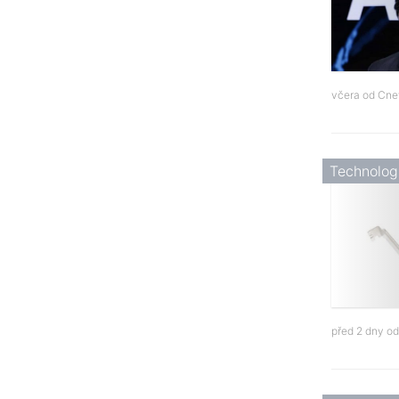
včera od
Cne
Technolog
před 2 dny o