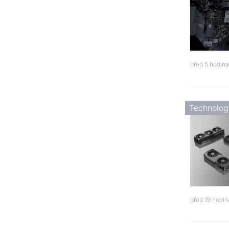
před 5 hodin
Technolog
před 19 hodi