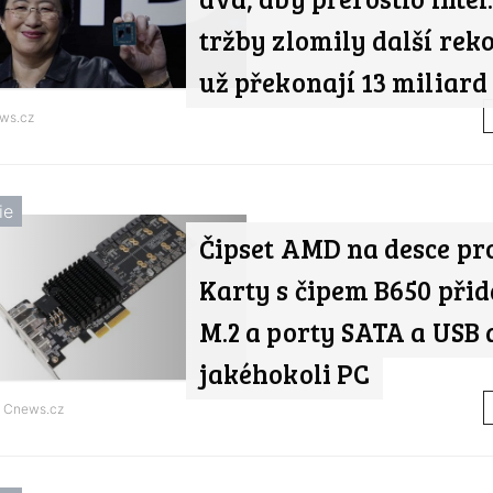
tržby zlomily další reko
už překonají 13 miliard
ws.cz
ie
Čipset AMD na desce pro
Karty s čipem B650 přida
M.2 a porty SATA a USB 
jakéhokoli PC
d
Cnews.cz