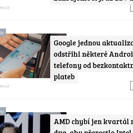
ws.cz
ie
Google jednou aktualiz
odstřihl některé Andro
telefony od bezkontakt
plateb
ws.cz
ie
AMD chybí jen kvartál 
dva, aby přerostlo Intel