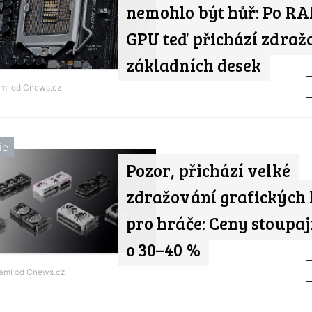
nemohlo být hůř: Po RA
GPU teď přichází zdraž
základních desek
ami od
Cnews.cz
ie
Pozor, přichází velké
zdražování grafických 
pro hráče: Ceny stoupaj
o 30–40 %
nami od
Cnews.cz