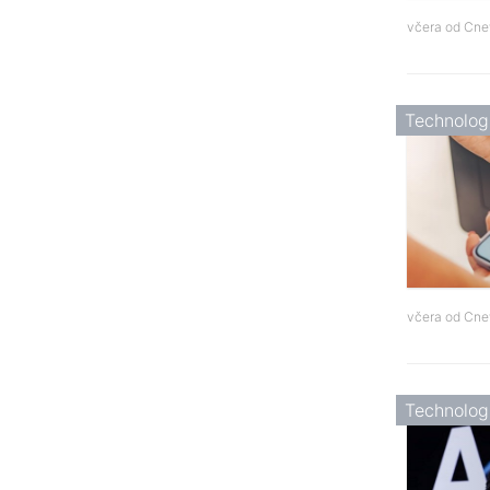
včera od
Cne
Technolog
včera od
Cne
Technolog