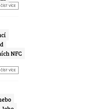
ČÍST VÍCE
ací
id
ních NFC
ČÍST VÍCE
nebo
. Jeho