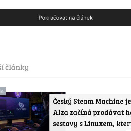
Pokračovat na článek
ší články
ie
Český Steam Machine je 
Alza začíná prodávat h
sestavy s Linuxem, kter