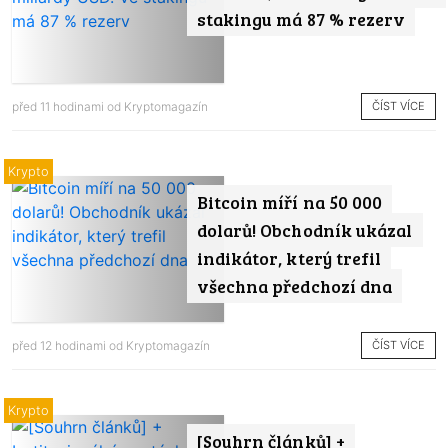
stakingu má 87 % rezerv
ČÍST VÍCE
před 11 hodinami od
Kryptomagazín
Krypto
Bitcoin míří na 50 000
dolarů! Obchodník ukázal
indikátor, který trefil
všechna předchozí dna
ČÍST VÍCE
před 12 hodinami od
Kryptomagazín
Krypto
[Souhrn článků] +