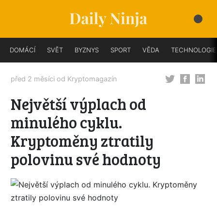
DOMÁCÍ
SVĚT
BYZNYS
SPORT
VĚDA
TECHNOLOGIE
před 2 měsíci od
Kryptomagazín
Největší výplach od
minulého cyklu.
Kryptoměny ztratily
polovinu své hodnoty