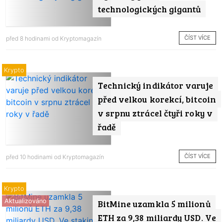
technologických gigantů
ČÍST VÍCE
před 8 hodinami od
Kryptomagazín
Krypto
Technický indikátor varuje
před velkou korekcí, bitcoin
v srpnu ztrácel čtyři roky v
řadě
ČÍST VÍCE
před 10 hodinami od
Kryptomagazín
Krypto
Aktualizováno
BitMine uzamkla 5 milionů
ETH za 9,38 miliardy USD. Ve