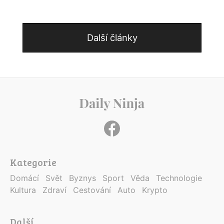
Další články
Kategorie
Domácí
Svět
Byznys
Sport
Věda
Technologie
Kultura
Zdraví
Cestování
Auto
Krypto
Další