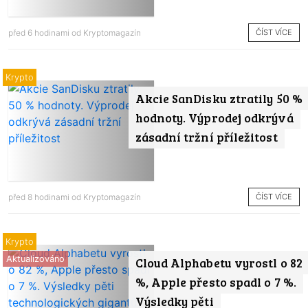
ČÍST VÍCE
před 6 hodinami od
Kryptomagazín
Krypto
Akcie SanDisku ztratily 50 %
hodnoty. Výprodej odkrývá
zásadní tržní příležitost
ČÍST VÍCE
před 8 hodinami od
Kryptomagazín
Krypto
Aktualizováno
Cloud Alphabetu vyrostl o 82
%, Apple přesto spadl o 7 %.
Výsledky pěti