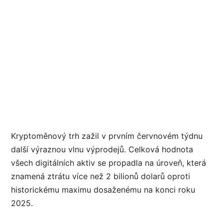
Kryptoměnový trh zažil v prvním červnovém týdnu
další výraznou vlnu výprodejů. Celková hodnota
všech digitálních aktiv se propadla na úroveň, která
znamená ztrátu více než 2 bilionů dolarů oproti
historickému maximu dosaženému na konci roku
2025.