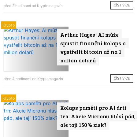
ČÍST VÍCE
před 2 hodinami od
Kryptomagazín
Krypto
Arthur Hayes: AI může
spustit finanční kolaps a
vystřelit bitcoin až na 1
milion dolarů
ČÍST VÍCE
před 4 hodinami od
Kryptomagazín
Krypto
Kolaps pamětí pro AI drtí
trh: Akcie Micronu hlásí pád,
ale tají 150% zisk?