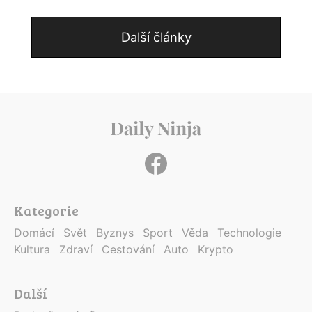
Další články
Kategorie
Domácí
Svět
Byznys
Sport
Věda
Technologie
Kultura
Zdraví
Cestování
Auto
Krypto
Další