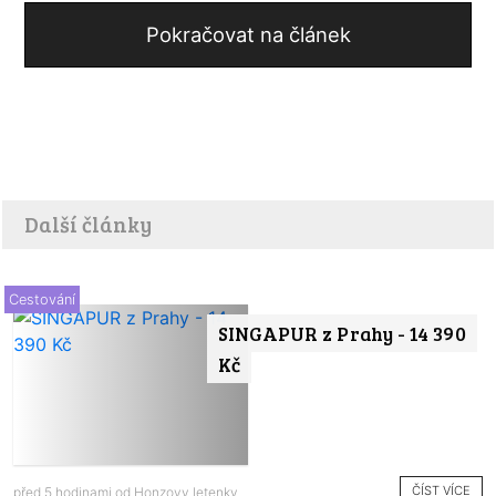
Pokračovat na článek
Další články
Cestování
SINGAPUR z Prahy - 14 390
Kč
ČÍST VÍCE
před 5 hodinami od
Honzovy letenky