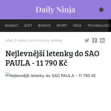
DOMÁCÍ
SVĚT
BYZNYS
SPORT
VĚDA
TECHNOLOGIE
před 3 měsíci od
Honzovy letenky
Nejlevnější letenky do SAO
PAULA - 11 790 Kč