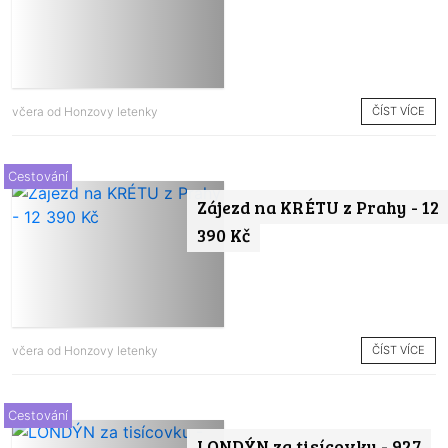
ČÍST VÍCE
včera od
Honzovy letenky
Cestování
Zájezd na KRÉTU z Prahy - 12
390 Kč
ČÍST VÍCE
včera od
Honzovy letenky
Cestování
LONDÝN za tisícovku - 927