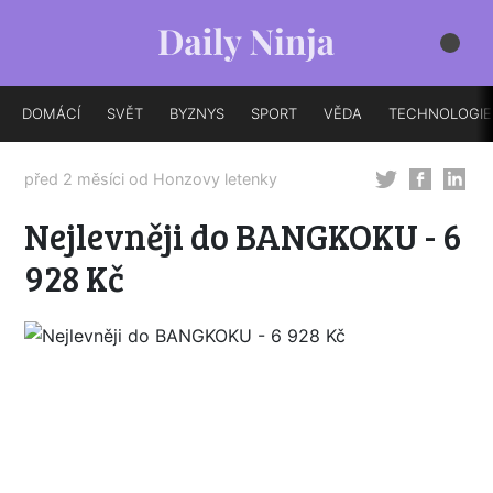
DOMÁCÍ
SVĚT
BYZNYS
SPORT
VĚDA
TECHNOLOGIE
před 2 měsíci od
Honzovy letenky
Nejlevněji do BANGKOKU - 6
928 Kč