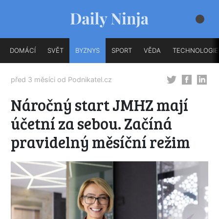
DOMÁCÍ
SVĚT
BYZNYS
SPORT
VĚDA
TECHNOLOGIE
před 3 měsíci od
Podnikatel.cz
Náročný start JMHZ mají
účetní za sebou. Začíná
pravidelný měsíční režim