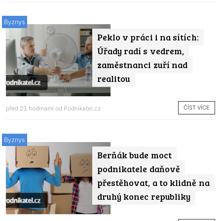
Byznys
Peklo v práci i na sítích:
Úřady radí s vedrem,
zaměstnanci zuří nad
realitou
ČÍST VÍCE
před 23 hodinami od
Podnikatel.cz
Byznys
Berňák bude moct
podnikatele daňově
přestěhovat, a to klidně na
druhý konec republiky