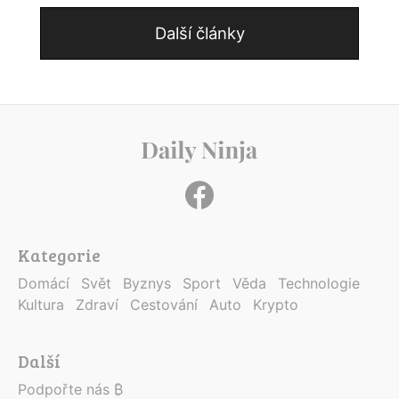
Další články
Kategorie
Domácí
Svět
Byznys
Sport
Věda
Technologie
Kultura
Zdraví
Cestování
Auto
Krypto
Další
Podpořte nás ₿