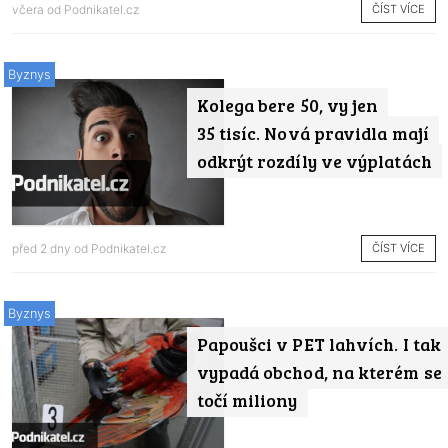
ČÍST VÍCE
včera od
Podnikatel.cz
Byznys
Kolega bere 50, vy jen
35 tisíc. Nová pravidla mají
odkrýt rozdíly ve výplatách
ČÍST VÍCE
před 2 dny od
Podnikatel.cz
Byznys
Papoušci v PET lahvích. I tak
vypadá obchod, na kterém se
točí miliony