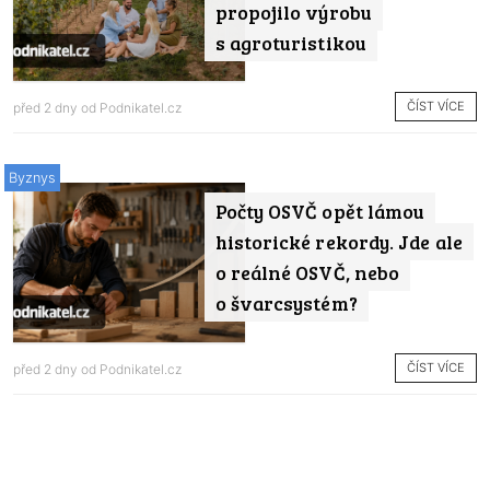
propojilo výrobu
s agroturistikou
ČÍST VÍCE
před 2 dny od
Podnikatel.cz
Byznys
Počty OSVČ opět lámou
historické rekordy. Jde ale
o reálné OSVČ, nebo
o švarcsystém?
ČÍST VÍCE
před 2 dny od
Podnikatel.cz