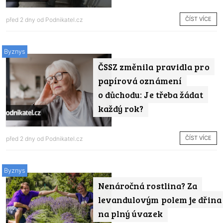
ČÍST VÍCE
před 2 dny od
Podnikatel.cz
Byznys
ČSSZ změnila pravidla pro
papírová oznámení
o důchodu: Je třeba žádat
každý rok?
ČÍST VÍCE
před 2 dny od
Podnikatel.cz
Byznys
Nenáročná rostlina? Za
levandulovým polem je dřina
na plný úvazek