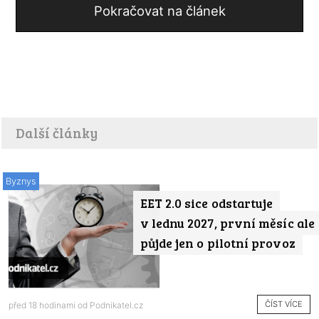
Pokračovat na článek
Další články
Byznys
EET 2.0 sice odstartuje
v lednu 2027, první měsíc ale
půjde jen o pilotní provoz
ČÍST VÍCE
před 18 hodinami od
Podnikatel.cz