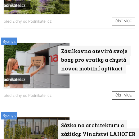
ČÍST VÍCE
před 2 dny od
Podnikatel.cz
Byznys
Zásilkovna otevírá svoje
boxy pro vratky a chystá
novou mobilní aplikaci
ČÍST VÍCE
před 2 dny od
Podnikatel.cz
Byznys
Sázka na architekturu a
zážitky: Vinařství LAHOFER