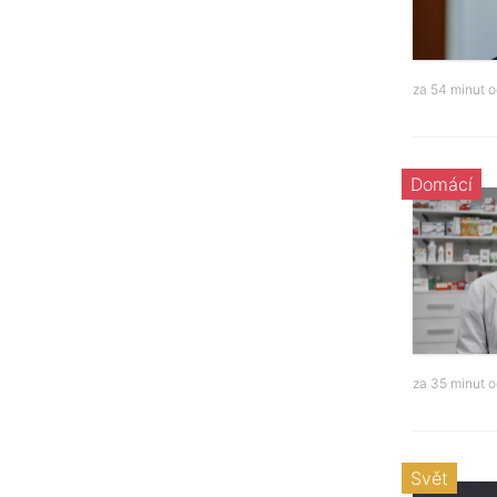
za 54 minut 
Domácí
za 35 minut 
Svět