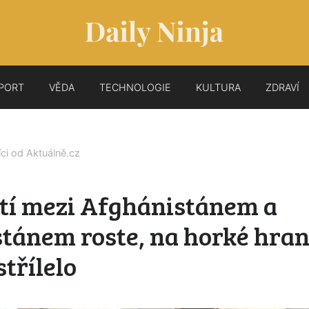
PORT
VĚDA
TECHNOLOGIE
KULTURA
ZDRAVÍ
íci od
Aktuálně.cz
tí mezi Afghánistánem a
tánem roste, na horké hrani
střílelo