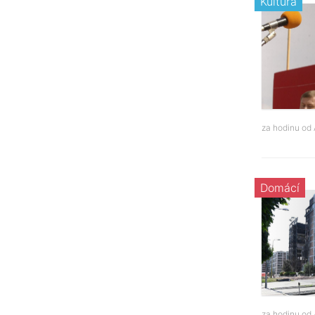
Kultura
za hodinu od
Domácí
za hodinu od