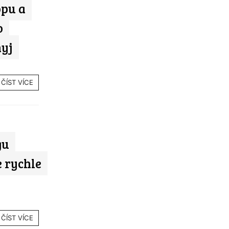
opu a
o
nyj
ČÍST VÍCE
gu
e rychle
ČÍST VÍCE