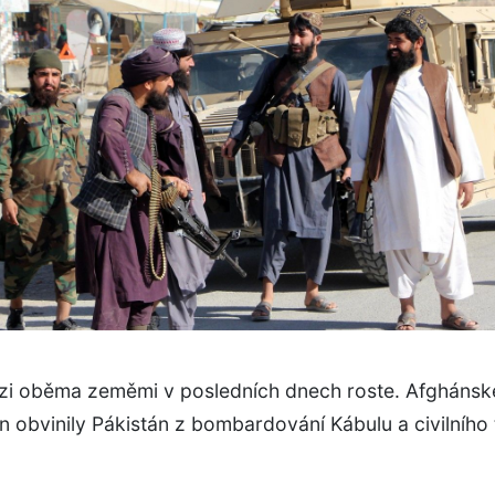
zi oběma zeměmi v posledních dnech roste. Afghánsk
n obvinily Pákistán z bombardování Kábulu a civilního t