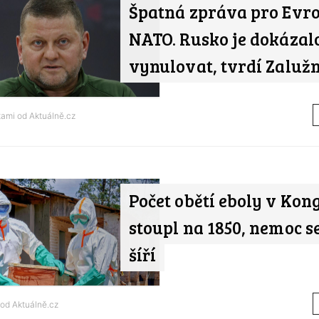
Špatná zpráva pro Evr
NATO. Rusko je dokázal
vynulovat, tvrdí Zaluž
tami od
Aktuálně.cz
Počet obětí eboly v Kon
stoupl na 1850, nemoc s
šíří
 od
Aktuálně.cz