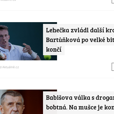
Lehečka zvládl další kr
Bartůňková po velké bi
končí
od
Aktuálně.cz
Babišova válka s drog
bobtná. Na mušce je kon