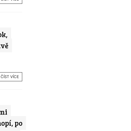
ok,
tvě
ČÍST VÍCE
ami
opí, po