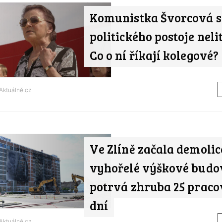
Komunistka Švorcová 
politického postoje neli
Co o ní říkají kolegové?
Aktuálně.cz
Ve Zlíně začala demolic
vyhořelé výškové budo
potrvá zhruba 25 praco
dní
Aktuálně.cz