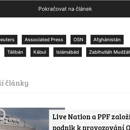
Pokračovat na článek
euters
Associated Press
OSN
Afghánistán
Tálibán
Kábul
Islámábád
Zabíhulláh Mudžá
ší články
Live Nation a PPF založ
podnik k provozování O