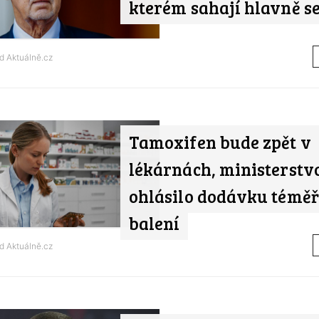
kterém sahají hlavně se
od
Aktuálně.cz
Tamoxifen bude zpět v
lékárnách, ministerstv
ohlásilo dodávku téměř
balení
od
Aktuálně.cz