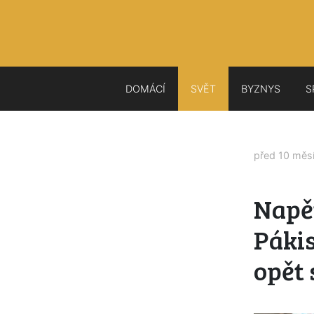
DOMÁCÍ
SVĚT
BYZNYS
S
před 10 měs
Napě
Pákis
opět 