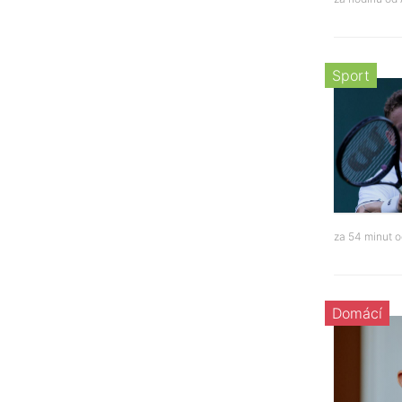
Sport
za 54 minut 
Domácí