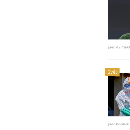
před 42 minu
Svět
před hodinou