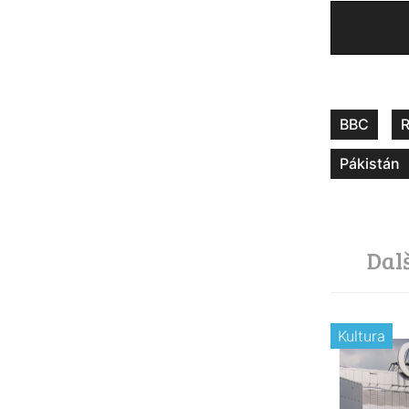
BBC
R
Pákistán
Dal
Kultura