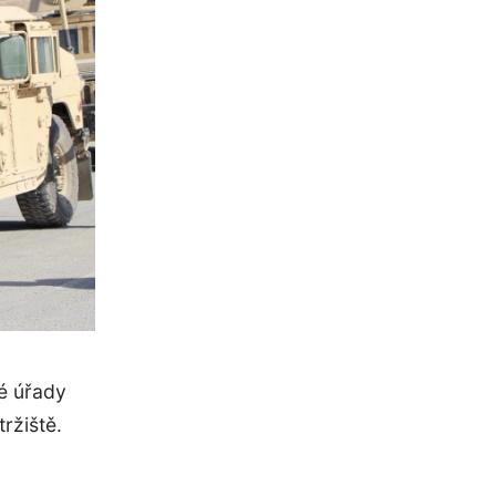
é úřady
ržiště.