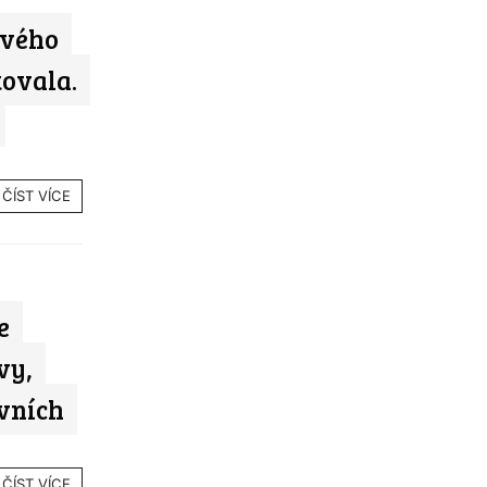
svého
tovala.
ČÍST VÍCE
e
vy,
vních
ČÍST VÍCE