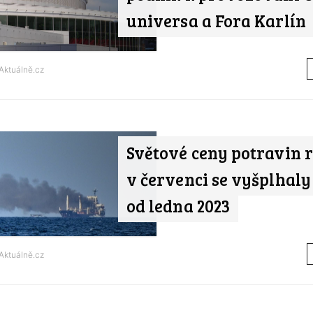
universa a Fora Karlín
Aktuálně.cz
Světové ceny potravin r
v červenci se vyšplhaly
od ledna 2023
Aktuálně.cz