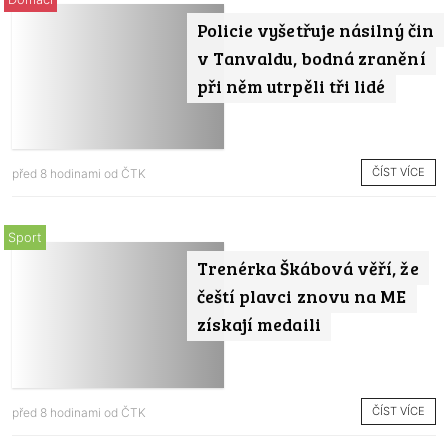
Policie vyšetřuje násilný čin
v Tanvaldu, bodná zranění
při něm utrpěli tři lidé
ČÍST VÍCE
před 8 hodinami od
ČTK
Sport
Trenérka Škábová věří, že
čeští plavci znovu na ME
získají medaili
ČÍST VÍCE
před 8 hodinami od
ČTK