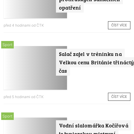
opatření
ČÍST VÍCE
před 4 hodinami od
ČTK
Sport
Salač zajel v tréninku na
Velkou cenu Británie třináctý
čas
ČÍST VÍCE
před 5 hodinami od
ČTK
Sport
Vodní slalomářka Kočířová
je juniorskou mistryní