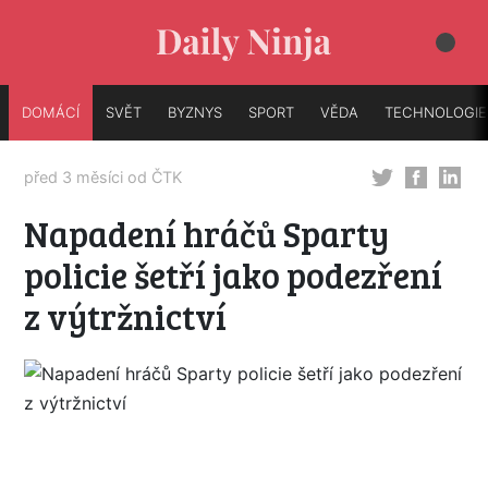
DOMÁCÍ
SVĚT
BYZNYS
SPORT
VĚDA
TECHNOLOGIE
před 3 měsíci od
ČTK
Napadení hráčů Sparty
policie šetří jako podezření
z výtržnictví