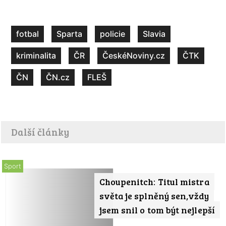
fotbal
Sparta
policie
Slavia
kriminalita
ČR
ČeskéNoviny.cz
ČTK
ČN
ČN.cz
FLEŠ
Další články
Sport
Choupenitch: Titul mistra
světa je splněný sen,vždy
jsem snil o tom být nejlepší