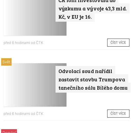
ČR loni investovala do
výzkumu a vývoje 43,3 mld.
Kč, v EU je 16.
ČÍST VÍCE
před 6 hodinami od
ČTK
Svět
Odvolací soud nařídil
zastavit stavbu Trumpova
tanečního sálu Bílého domu
ČÍST VÍCE
před 6 hodinami od
ČTK
Domácí