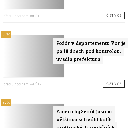
ČÍST VÍCE
před 3 hodinami od
ČTK
Svět
Požár v departementu Var je
po 18 dnech pod kontrolou,
uvedla prefektura
ČÍST VÍCE
před 3 hodinami od
ČTK
Svět
Americký Senát jasnou
většinou schválil balík
protiruských sankčních