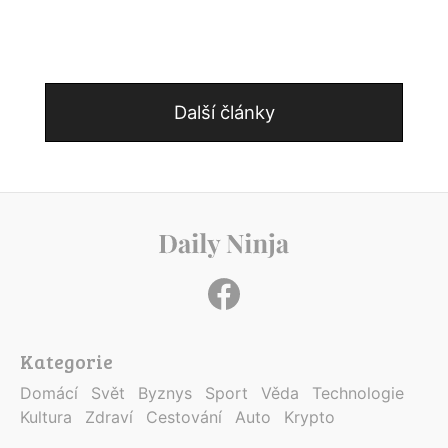
Další články
Kategorie
Domácí
Svět
Byznys
Sport
Věda
Technologie
Kultura
Zdraví
Cestování
Auto
Krypto