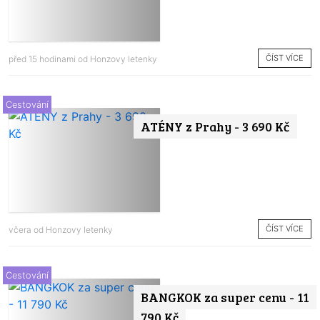
ČÍST VÍCE
před 15 hodinami od
Honzovy letenky
Cestování
ATÉNY z Prahy - 3 690 Kč
ČÍST VÍCE
včera od
Honzovy letenky
Cestování
BANGKOK za super cenu - 11
790 Kč