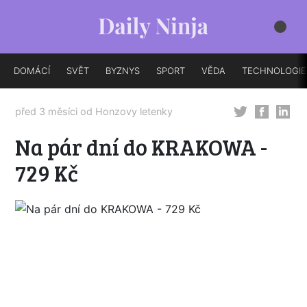
DOMÁCÍ
SVĚT
BYZNYS
SPORT
VĚDA
TECHNOLOGIE
před 3 měsíci od
Honzovy letenky
Na pár dní do KRAKOWA -
729 Kč