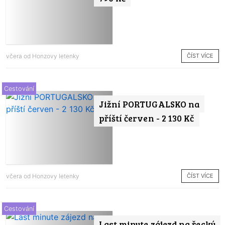
ČÍST VÍCE
včera od
Honzovy letenky
Cestování
Jižní PORTUGALSKO na
příští červen - 2 130 Kč
ČÍST VÍCE
včera od
Honzovy letenky
Cestování
Last minute zájezd na řecký