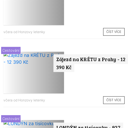
ČÍST VÍCE
včera od
Honzovy letenky
Cestování
Zájezd na KRÉTU z Prahy - 12
390 Kč
ČÍST VÍCE
včera od
Honzovy letenky
Cestování
LONDÝN za tisícovku - 927