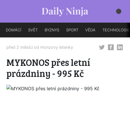
DOMÁCÍ
SVĚT
BYZNYS
SPORT
VĚDA
TECHNOLOGIE
před 2 měsíci od
Honzovy letenky
MYKONOS přes letní
prázdniny - 995 Kč