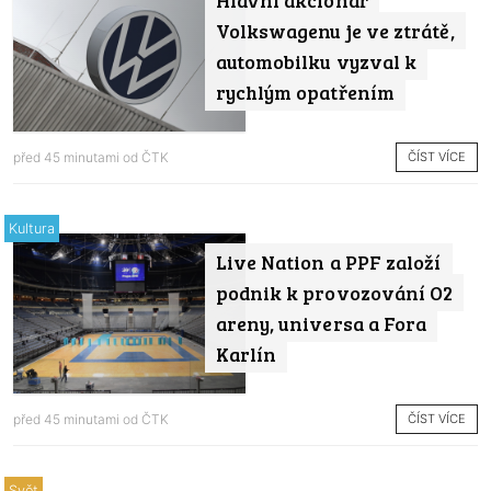
Hlavní akcionář
Volkswagenu je ve ztrátě,
automobilku vyzval k
rychlým opatřením
ČÍST VÍCE
před 45 minutami od
ČTK
Kultura
Live Nation a PPF založí
podnik k provozování O2
areny, universa a Fora
Karlín
ČÍST VÍCE
před 45 minutami od
ČTK
Svět