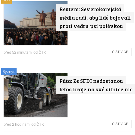
Reuters: Severokorejská
média radí, aby lidé bojovali
proti vedru psí polévkou
ČÍST VÍCE
před 52 minutami od
ČTK
Byznys
Půta: Ze SFDI nedostanou
letos kraje na své silnice nic
ČÍST VÍCE
před 2 hodinami od
ČTK