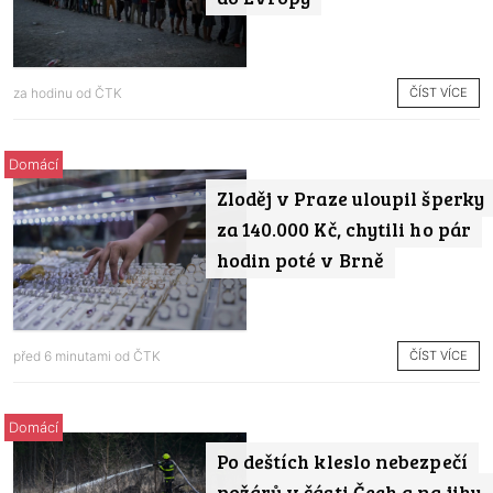
ČÍST VÍCE
za hodinu od
ČTK
Domácí
Zloděj v Praze uloupil šperky
za 140.000 Kč, chytili ho pár
hodin poté v Brně
ČÍST VÍCE
před 6 minutami od
ČTK
Domácí
Po deštích kleslo nebezpečí
požárů v části Čech a na jihu