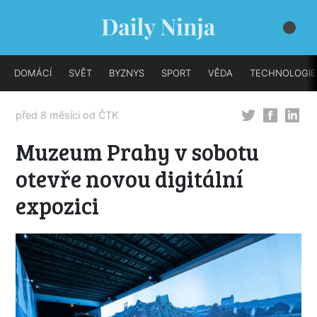
DOMÁCÍ
SVĚT
BYZNYS
SPORT
VĚDA
TECHNOLOGIE
před 8 měsíci od
ČTK
Muzeum Prahy v sobotu
otevře novou digitální
expozici