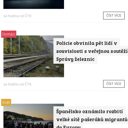
ČÍST VÍCE
za hodinu od
ČTK
Domácí
Policie obvinila pět lidí v
souvislosti s veřejnou soutěží
Správy železnic
ČÍST VÍCE
za hodinu od
ČTK
Svět
Španělsko oznámilo rozbití
velké sítě pašeráků migrantů
do Evropy