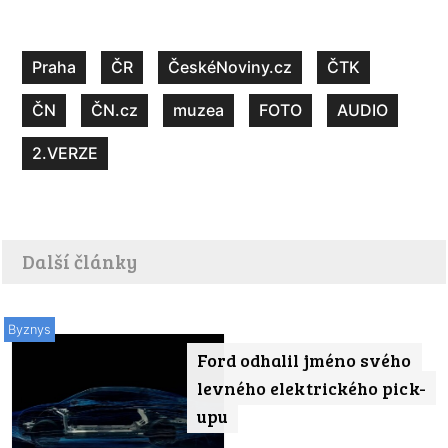
Praha
ČR
ČeskéNoviny.cz
ČTK
ČN
ČN.cz
muzea
FOTO
AUDIO
2.VERZE
Další články
Byznys
Ford odhalil jméno svého
levného elektrického pick-
upu