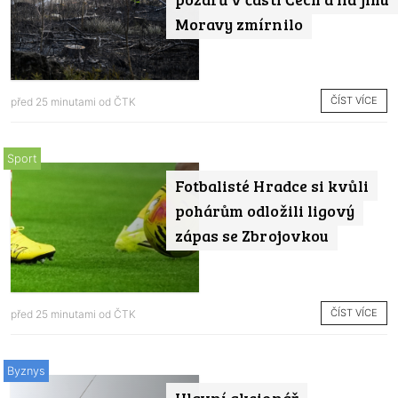
Moravy zmírnilo
ČÍST VÍCE
před 25 minutami od
ČTK
Sport
Fotbalisté Hradce si kvůli
pohárům odložili ligový
zápas se Zbrojovkou
ČÍST VÍCE
před 25 minutami od
ČTK
Byznys