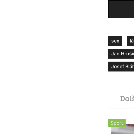
sex
l
Jan Hruš
Josef Blá
Dal
Sport