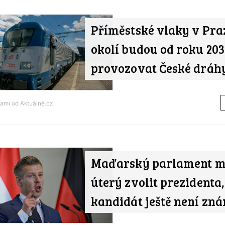
Příměstské vlaky v Pra
okolí budou od roku 20
provozovat České dráh
tami od
Aktuálně.cz
Maďarský parlament m
úterý zvolit prezidenta,
kandidát ještě není zn