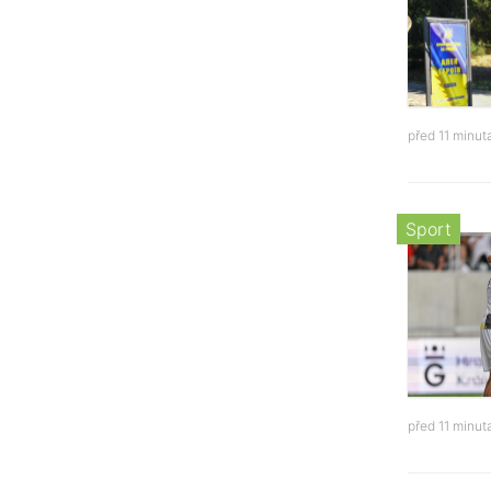
před 11 minu
Sport
před 11 minu