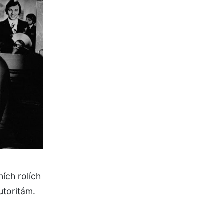
ích rolích
utoritám.