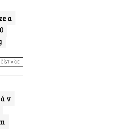
ze a
30
y
ČÍST VÍCE
á v
ám