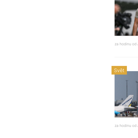
za hodinu od
Svět
za hodinu od