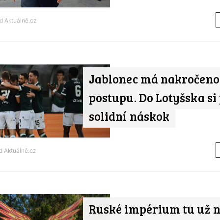
od
Aktuálně.cz
Jablonec má nakročeno
postupu. Do Lotyšska si
solidní náskok
od
Aktuálně.cz
Ruské impérium tu už n