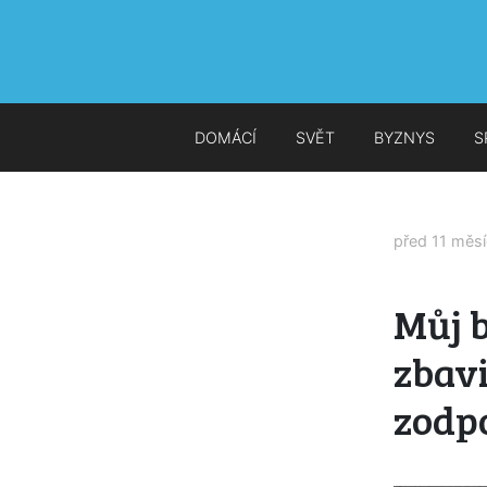
DOMÁCÍ
SVĚT
BYZNYS
S
před 11 měs
Můj 
zbavi
zodp