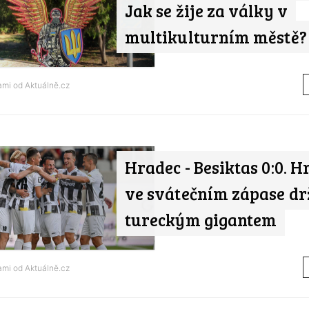
Jak se žije za války v
multikulturním městě?
tami od
Aktuálně.cz
Hradec - Besiktas 0:0. H
ve svátečním zápase drž
tureckým gigantem
tami od
Aktuálně.cz