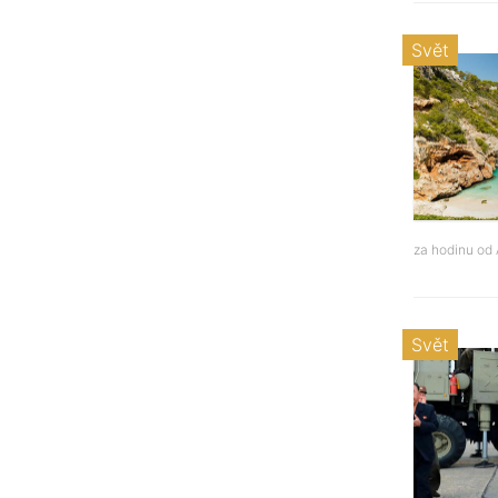
Svět
za hodinu od
Svět