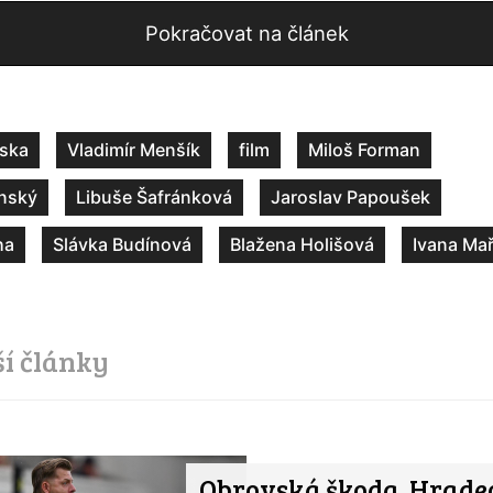
Pokračovat na článek
áska
Vladimír Menšík
film
Miloš Forman
ínský
Libuše Šafránková
Jaroslav Papoušek
ha
Slávka Budínová
Blažena Holišová
Ivana Ma
ší články
Obrovská škoda. Hradec