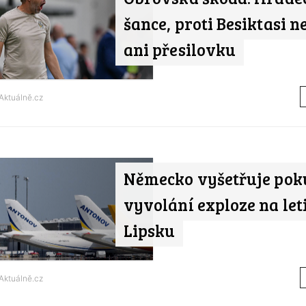
šance, proti Besiktasi n
ani přesilovku
Aktuálně.cz
Německo vyšetřuje pok
vyvolání exploze na leti
Lipsku
Aktuálně.cz