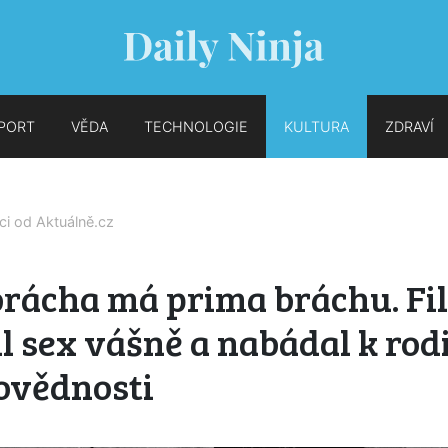
PORT
VĚDA
TECHNOLOGIE
KULTURA
ZDRAVÍ
íci od
Aktuálně.cz
brácha má prima bráchu. Fi
l sex vášně a nabádal k rod
ovědnosti