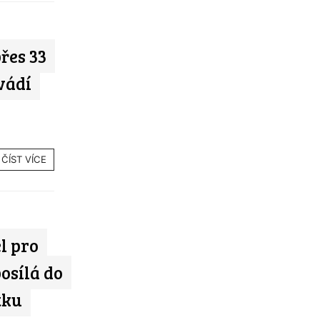
řes 33
vádí
ČÍST VÍCE
l pro
osílá do
tku