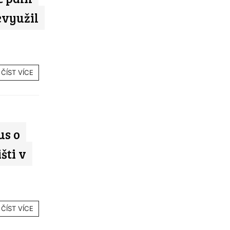
evyužil
ČÍST VÍCE
us o
šti v
ČÍST VÍCE