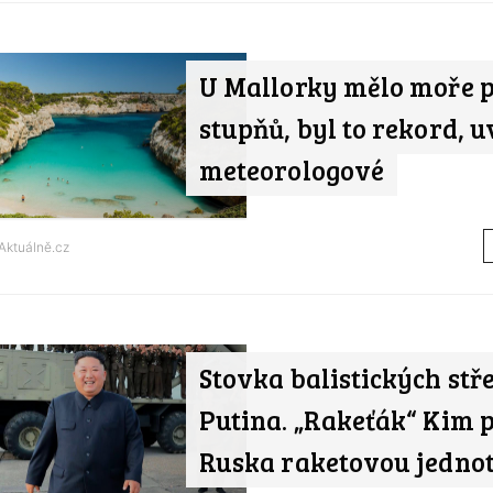
U Mallorky mělo moře p
stupňů, byl to rekord, u
meteorologové
Aktuálně.cz
Stovka balistických stře
Putina. „Rakeťák“ Kim p
Ruska raketovou jedno