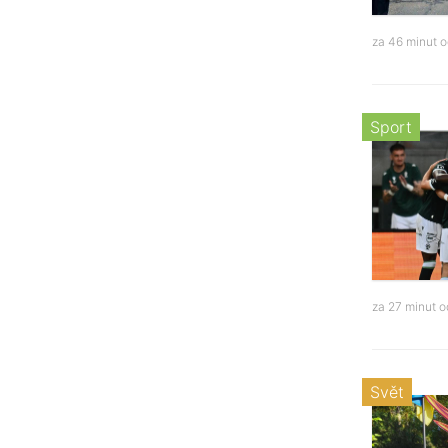
za 46 minut 
Sport
za 27 minut 
Svět