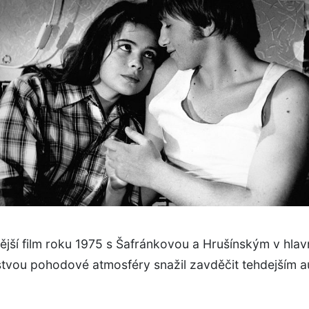
jší film roku 1975 s Šafránkovou a Hrušínským v hlavn
stvou pohodové atmosféry snažil zavděčit tehdejším a