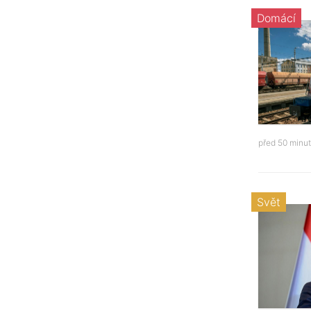
Domácí
před 50 minu
Svět