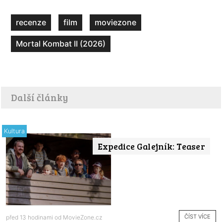
recenze
film
moviezone
Mortal Kombat II (2026)
Další články
Kultura
Expedice Galejník: Teaser
ČÍST VÍCE
před 13 hodinami od
MovieZone.cz