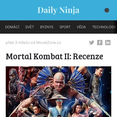
DOMÁCÍ
SVĚT
BYZNYS
SPORT
VĚDA
TECHNOLOGIE
před 3 měsíci od
MovieZone.cz
Mortal Kombat II: Recenze