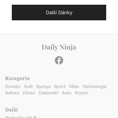
Další články
Kategorie
Domácí
Svět
Byznys
Sport
Věda
Technologie
Kultura
Zdraví
Cestování
Auto
Krypto
Další
Podpořte nás ₿