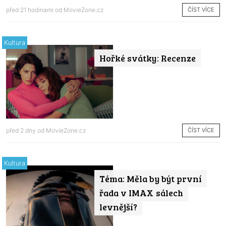
ČÍST VÍCE
před 21 hodinami od
MovieZone.cz
Kultura
Hořké svátky: Recenze
ČÍST VÍCE
před 2 dny od
MovieZone.cz
Kultura
Téma: Měla by být první
řada v IMAX sálech
levnější?