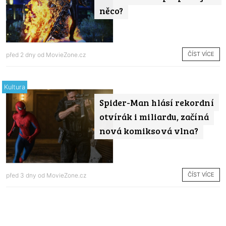
něco?
ČÍST VÍCE
před 2 dny od
MovieZone.cz
Kultura
Spider-Man hlásí rekordní
otvírák i miliardu, začíná
nová komiksová vlna?
ČÍST VÍCE
před 3 dny od
MovieZone.cz