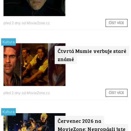
ČÍST VÍCE
před 2 dny od
MovieZone.cz
Kultura
Čtvrtá Mumie verbuje staré
známé
ČÍST VÍCE
před 2 dny od
MovieZone.cz
Kultura
Červenec 2026 na
MovieZone: Nepropásli jste