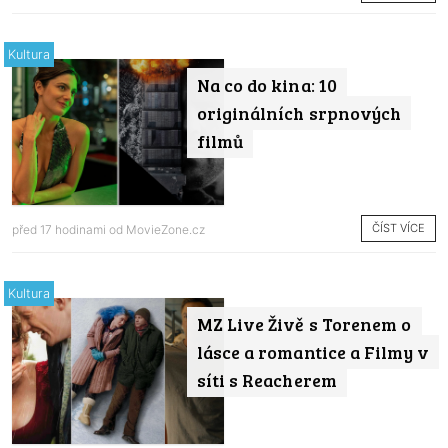
Kultura
Na co do kina: 10
originálních srpnových
filmů
ČÍST VÍCE
před 17 hodinami od
MovieZone.cz
Kultura
MZ Live Živě s Torenem o
lásce a romantice a Filmy v
síti s Reacherem