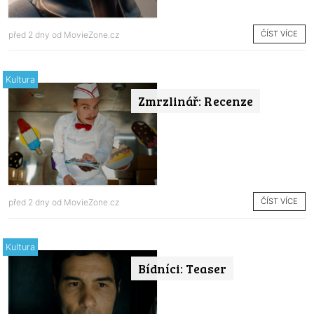
ČÍST VÍCE
před 2 dny od
MovieZone.cz
Kultura
Zmrzlinář: Recenze
ČÍST VÍCE
před 2 dny od
MovieZone.cz
Kultura
Bídníci: Teaser