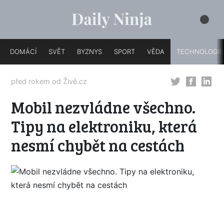
DOMÁCÍ
SVĚT
BYZNYS
SPORT
VĚDA
TECHNOLOGIE
před rokem od
Živě.cz
Mobil nezvládne všechno.
Tipy na elektroniku, která
nesmí chybět na cestách