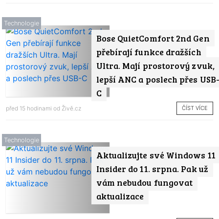
Technologie
Bose QuietComfort 2nd Gen
přebírají funkce dražších
Ultra. Mají prostorový zvuk,
lepší ANC a poslech přes USB
C
ČÍST VÍCE
před 15 hodinami od
Živě.cz
Technologie
Aktualizujte své Windows 11
Insider do 11. srpna. Pak už
vám nebudou fungovat
aktualizace