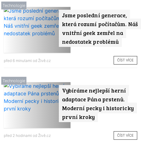
Technologie
Jsme poslední generace,
která rozumí počítačům. Náš
vnitřní geek zemřel na
nedostatek problémů
ČÍST VÍCE
před 6 minutami od
Živě.cz
Technologie
Vybíráme nejlepší herní
adaptace Pána prstenů.
Moderní pecky i historicky
první kroky
ČÍST VÍCE
před 2 hodinami od
Živě.cz