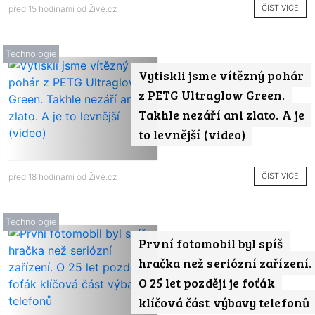
ČÍST VÍCE
před 15 hodinami od
Živě.cz
Technologie
Vytiskli jsme vítězný pohár
z PETG Ultraglow Green.
Takhle nezáří ani zlato. A je
to levnější (video)
ČÍST VÍCE
před 18 hodinami od
Živě.cz
Technologie
První fotomobil byl spíš
hračka než seriózní zařízení.
O 25 let později je foťák
klíčová část výbavy telefonů