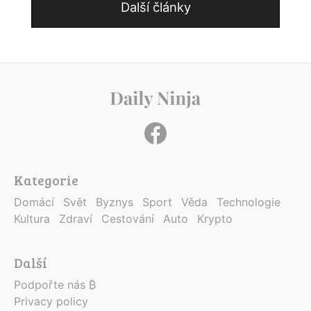
Další články
Kategorie
Domácí
Svět
Byznys
Sport
Věda
Technologie
Kultura
Zdraví
Cestování
Auto
Krypto
Další
Podpořte nás ₿
Privacy policy