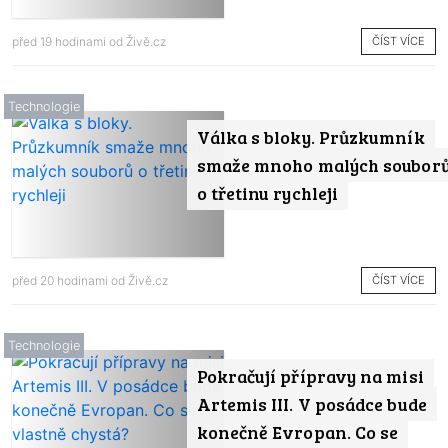
ČÍST VÍCE
před 19 hodinami od
Živě.cz
Technologie
Válka s bloky. Průzkumník
smaže mnoho malých soubor
o třetinu rychleji
ČÍST VÍCE
před 20 hodinami od
Živě.cz
Technologie
Pokračují přípravy na misi
Artemis III. V posádce bude
konečně Evropan. Co se