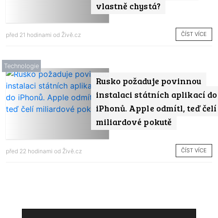
vlastně chystá?
ČÍST VÍCE
před 21 hodinami od
Živě.cz
Technologie
Rusko požaduje povinnou
instalaci státních aplikací do
iPhonů. Apple odmítl, teď čelí
miliardové pokutě
ČÍST VÍCE
před 22 hodinami od
Živě.cz