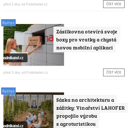
ČÍST VÍCE
před 2 dny od
Podnikatel.cz
Byznys
Zásilkovna otevírá svoje
boxy pro vratky a chystá
novou mobilní aplikaci
ČÍST VÍCE
před 3 dny od
Podnikatel.cz
Byznys
Sázka na architekturu a
zážitky: Vinařství LAHOFER
propojilo výrobu
s agroturistikou