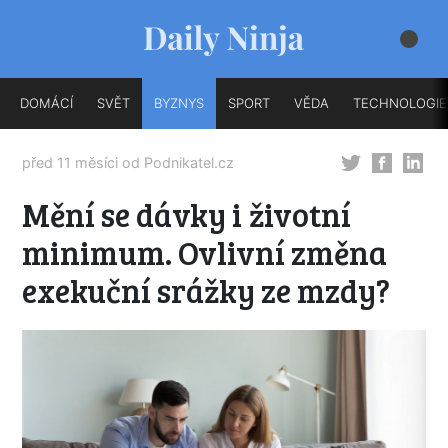
DOMÁCÍ
SVĚT
BYZNYS
SPORT
VĚDA
TECHNOLOGIE
před 11 měsíci od
Podnikatel.cz
Mění se dávky i životní
minimum. Ovlivní změna
exekuční srážky ze mzdy?