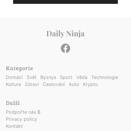
Kategorie
Domácí
Svět
Byznys
Sport
Věda
Technologie
Kultura
Zdraví
Cestování
Auto
Krypto
Další
Podpořte nás ₿
Privacy policy
Kontakt