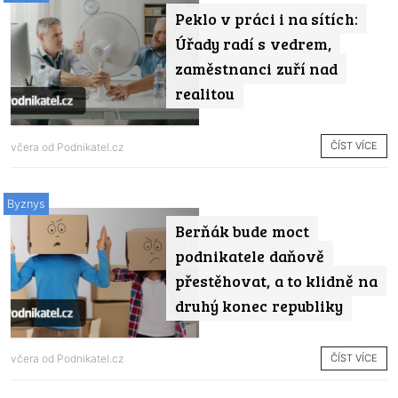
Peklo v práci i na sítích:
Úřady radí s vedrem,
zaměstnanci zuří nad
realitou
ČÍST VÍCE
včera od
Podnikatel.cz
Byznys
Berňák bude moct
podnikatele daňově
přestěhovat, a to klidně na
druhý konec republiky
ČÍST VÍCE
včera od
Podnikatel.cz