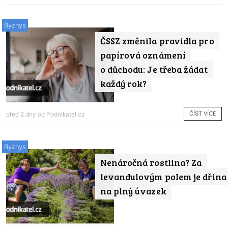
Byznys
ČSSZ změnila pravidla pro
papírová oznámení
o důchodu: Je třeba žádat
každý rok?
ČÍST VÍCE
před 2 dny od
Podnikatel.cz
Byznys
Nenáročná rostlina? Za
levandulovým polem je dřina
na plný úvazek