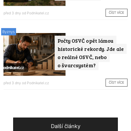
ČÍST VÍCE
před 3 dny od
Podnikatel.cz
Byznys
Počty OSVČ opět lámou
historické rekordy. Jde ale
o reálné OSVČ, nebo
o švarcsystém?
ČÍST VÍCE
před 3 dny od
Podnikatel.cz
Další články