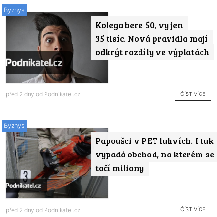
Byznys
Kolega bere 50, vy jen
35 tisíc. Nová pravidla mají
odkrýt rozdíly ve výplatách
ČÍST VÍCE
před 2 dny od
Podnikatel.cz
Byznys
Papoušci v PET lahvích. I tak
vypadá obchod, na kterém se
točí miliony
ČÍST VÍCE
před 2 dny od
Podnikatel.cz