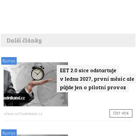
Další články
Byznys
EET 2.0 sice odstartuje
v lednu 2027, první měsíc ale
půjde jen o pilotní provoz
ČÍST VÍCE
včera od
Podnikatel.cz
Byznys