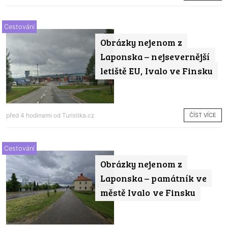
Cestování
Obrázky nejenom z
Laponska – nejsevernější
letiště EU, Ivalo ve Finsku
ČÍST VÍCE
před 4 hodinami od
Turistika.cz
Cestování
Obrázky nejenom z
Laponska – památník ve
městě Ivalo ve Finsku