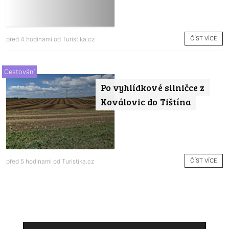
ČÍST VÍCE
před 4 hodinami od
Turistika.cz
Cestování
Po vyhlídkové silničce z
Koválovic do Tištína
ČÍST VÍCE
před 5 hodinami od
Turistika.cz