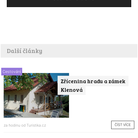
Další články
Cestování
Zřícenina hradu a zámek
Klenová
ČÍST VÍCE
za hodinu od
Turistika.cz