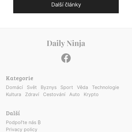
Další články
Kategorie
Domácí
Svět
Byznys
Sport
Věda
Technologie
Kultura
Zdraví
Cestování
Auto
Krypto
Další
Podpořte nás ₿
Privacy policy