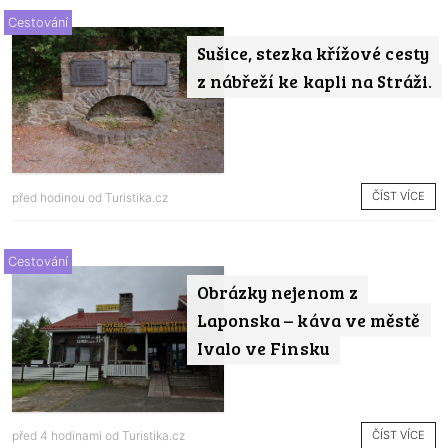
Cestování
Sušice, stezka křížové cesty
z nábřeží ke kapli na Stráži.
ČÍST VÍCE
před hodinou od
Turistika.cz
Cestování
Obrázky nejenom z
Laponska – káva ve městě
Ivalo ve Finsku
ČÍST VÍCE
před 4 hodinami od
Turistika.cz