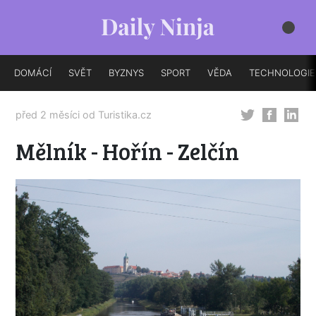
DOMÁCÍ
SVĚT
BYZNYS
SPORT
VĚDA
TECHNOLOGIE
před 2 měsíci od
Turistika.cz
Mělník - Hořín - Zelčín