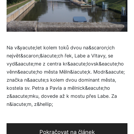
Na v&yacute;let kolem toků dvou na&scaron;ich
největ&scaron;&iacute;ch řek, Labe a Vltavy, se
vyd&aacute;me z centra kr&aacute;lovsk&eacute;ho
věnn&eacute;ho města Měln&iacute;k. Modr&aacute;
značka n&aacute;s kolem dvou dominant města,
kostela sv. Petra a Pavla a mělnick&eacute;ho
z&aacute;mku, dovede až k mostu přes Labe. Za
n&iacute;m, z&hellip;
Pokračovat na článek