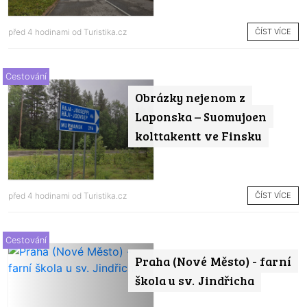
ČÍST VÍCE
před 4 hodinami od
Turistika.cz
Cestování
Obrázky nejenom z
Laponska – Suomujoen
kolttakentt ve Finsku
ČÍST VÍCE
před 4 hodinami od
Turistika.cz
Cestování
Praha (Nové Město) - farní
škola u sv. Jindřicha