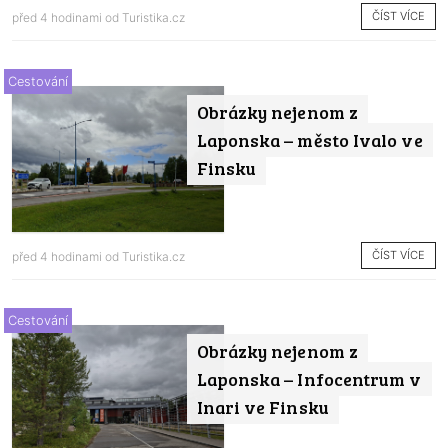
ČÍST VÍCE
před 4 hodinami od
Turistika.cz
Cestování
Obrázky nejenom z
Laponska – město Ivalo ve
Finsku
ČÍST VÍCE
před 4 hodinami od
Turistika.cz
Cestování
Obrázky nejenom z
Laponska – Infocentrum v
Inari ve Finsku