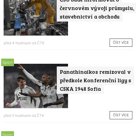
červnovém vývoji průmyslu,
stavebnictví a obchodu
ČÍST VÍCE
před 4 hodinami od
ČTK
Sport
Panathinaikos remizoval v
předkole Konferenční ligy s
CSKA 1948 Sofia
ČÍST VÍCE
před 5 hodinami od
ČTK
Sport