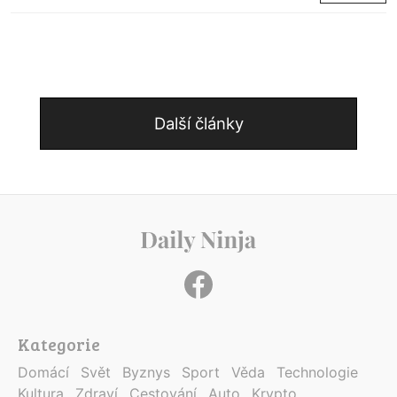
Další články
Kategorie
Domácí
Svět
Byznys
Sport
Věda
Technologie
Kultura
Zdraví
Cestování
Auto
Krypto