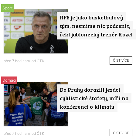
Sport
RFS je jako basketbalový
tým, nesmíme nic podcenit,
řekl jablonecký trenér Kozel
ČÍST VÍCE
před 7 hodinami od
ČTK
Domácí
Do Prahy dorazili jezdci
cyklistické štafety, míří na
konferenci o klimatu
ČÍST VÍCE
před 7 hodinami od
ČTK