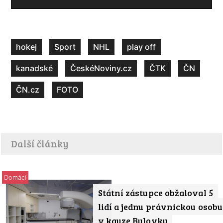
hokej
Sport
NHL
play off
kanadské
ČeskéNoviny.cz
ČTK
ČN
ČN.cz
FOTO
Další články
Domácí
Státní zástupce obžaloval 5
lidí a jednu právnickou osobu
v kauze Bulovky