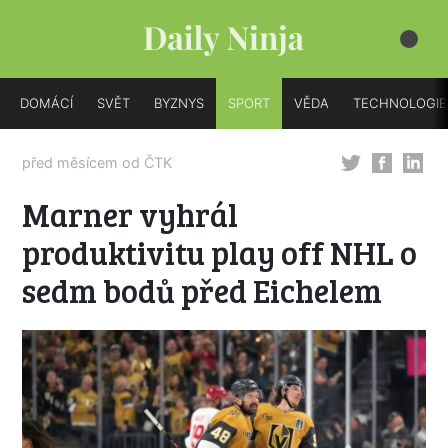
DOMÁCÍ
SVĚT
BYZNYS
SPORT
VĚDA
TECHNOLOGIE
před měsícem od
ČTK
Marner vyhrál
produktivitu play off NHL o
sedm bodů před Eichelem