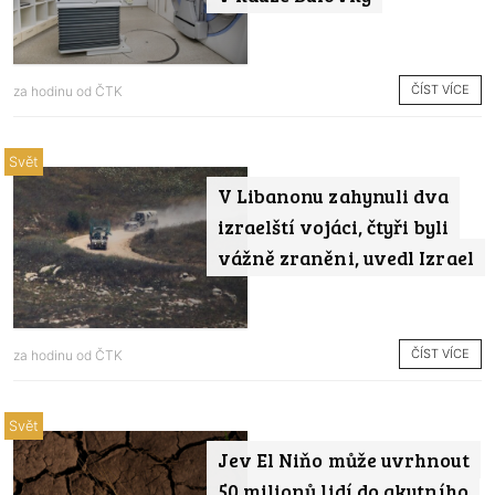
ČÍST VÍCE
za hodinu od
ČTK
Svět
V Libanonu zahynuli dva
izraelští vojáci, čtyři byli
vážně zraněni, uvedl Izrael
ČÍST VÍCE
za hodinu od
ČTK
Svět
Jev El Niňo může uvrhnout
50 milionů lidí do akutního