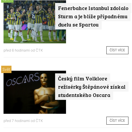
Fenerbahce Istanbul zdolalo
Sturm a je blíže případnému
duelu se Spartou
ČÍST VÍCE
před 6 hodinami od
ČTK
Svět
Český film Volklore
režisérky Štěpánové získal
studentského Oscara
ČÍST VÍCE
před 7 hodinami od
ČTK