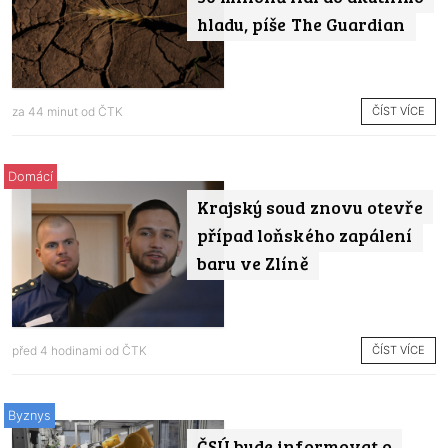
hladu, píše The Guardian
ČÍST VÍCE
za 44 minut od
ČTK
Domácí
Krajský soud znovu otevře
případ loňského zapálení
baru ve Zlíně
ČÍST VÍCE
před 4 hodinami od
ČTK
Byznys
ČSÚ bude informovat o