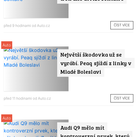
ČÍST VÍCE
před 9 hodinami od
Auto.cz
Auto
Největší škodovka už se
vyrábí. Peaq sjíždí z linky v
Mladé Boleslavi
ČÍST VÍCE
před 11 hodinami od
Auto.cz
Auto
Audi Q9 mělo mít
kontroverzní prvek, který