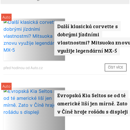
Auto
Další klasická corvette s
dobrými jízdními
vlastnostmi? Mitsuoka znov
využije legendární MX-5
ČÍST VÍCE
před hodinou od
Auto.cz
Auto
Evropská Kia Seltos se od té
americké liší jen mírně. Zato
v Číně hraje rošádu s displeji