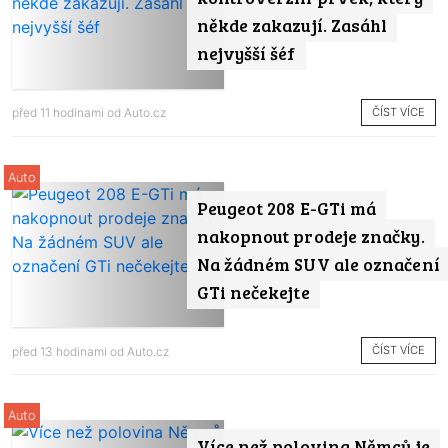
někde zakazují. Zasáhl
nejvyšší šéf
ČÍST VÍCE
před 11 hodinami od
Auto.cz
Auto
Peugeot 208 E-GTi má
nakopnout prodeje značky.
Na žádném SUV ale označení
GTi nečekejte
ČÍST VÍCE
před 13 hodinami od
Auto.cz
Auto
Více než polovina Němců je