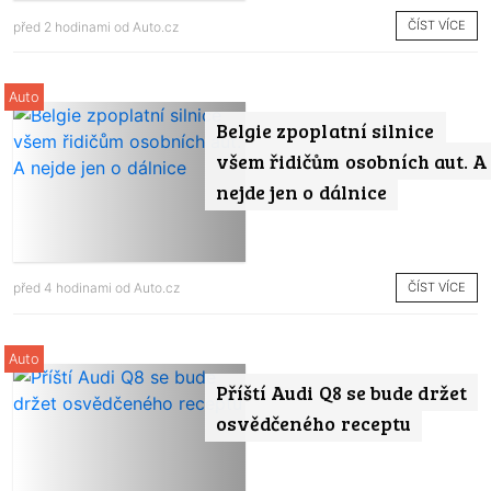
ČÍST VÍCE
před 2 hodinami od
Auto.cz
Auto
Belgie zpoplatní silnice
všem řidičům osobních aut. A
nejde jen o dálnice
ČÍST VÍCE
před 4 hodinami od
Auto.cz
Auto
Příští Audi Q8 se bude držet
osvědčeného receptu