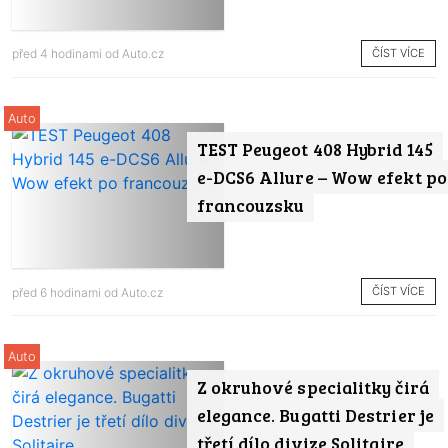
ČÍST VÍCE
před 4 hodinami od
Auto.cz
Auto
TEST Peugeot 408 Hybrid 145
e-DCS6 Allure – Wow efekt po
francouzsku
ČÍST VÍCE
před 6 hodinami od
Auto.cz
Auto
Z okruhové specialitky čirá
elegance. Bugatti Destrier je
třetí dílo divize Solitaire