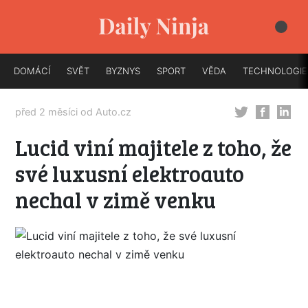
DOMÁCÍ
SVĚT
BYZNYS
SPORT
VĚDA
TECHNOLOGIE
před 2 měsíci od
Auto.cz
Lucid viní majitele z toho, že
své luxusní elektroauto
nechal v zimě venku