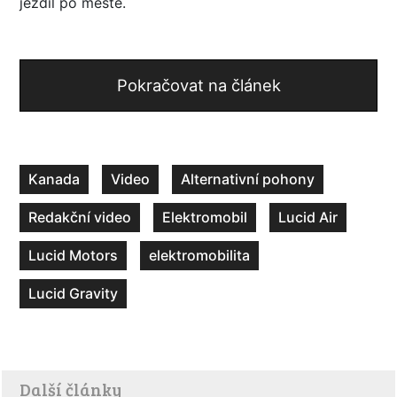
jezdil po městě.
Pokračovat na článek
Kanada
Video
Alternativní pohony
Redakční video
Elektromobil
Lucid Air
Lucid Motors
elektromobilita
Lucid Gravity
Další články