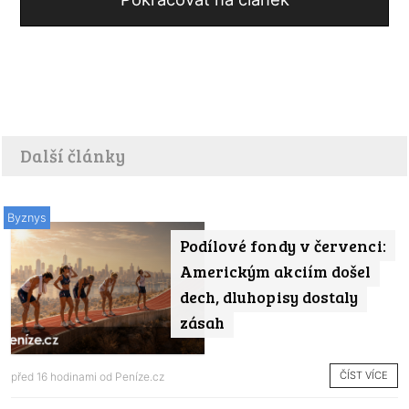
Další články
Byznys
Podílové fondy v červenci:
Americkým akciím došel
dech, dluhopisy dostaly
zásah
ČÍST VÍCE
před 16 hodinami od
Peníze.cz