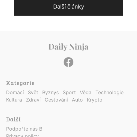
Další články
Kategorie
Domácí
Svět
Byznys
Sport
Věda
Technologie
Kultura
Zdraví
Cestování
Auto
Krypto
Další
Podpořte nás ₿
Privacy policy