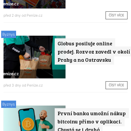
ČÍST VÍCE
před 2 dny od
Peníze.cz
Byznys
Globus posiluje online
prodej. Rozvoz zavedl v okolí
Prahy a na Ostravsku
ČÍST VÍCE
před 3 dny od
Peníze.cz
Byznys
První banka umožní nákup
bitcoinu přímo v aplikaci.
Chystá se i druhá