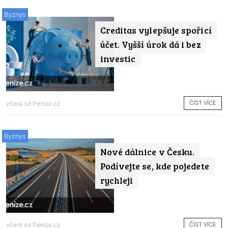
Byznys
Creditas vylepšuje spořicí
účet. Vyšší úrok dá i bez
investic
ČÍST VÍCE
včera od
Peníze.cz
Byznys
Nové dálnice v Česku.
Podívejte se, kde pojedete
rychleji
ČÍST VÍCE
včera od
Peníze.cz