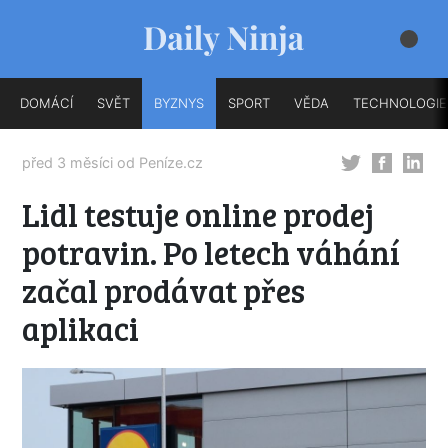
DOMÁCÍ
SVĚT
BYZNYS
SPORT
VĚDA
TECHNOLOGIE
před 3 měsíci od
Peníze.cz
Lidl testuje online prodej
potravin. Po letech váhání
začal prodávat přes
aplikaci