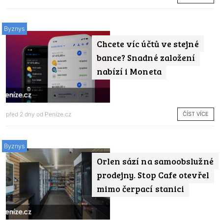
Byznys
Chcete víc účtů ve stejné
bance? Snadné založení
nabízí i Moneta
ČÍST VÍCE
před 2 dny od
Peníze.cz
Byznys
Orlen sází na samoobslužné
prodejny. Stop Cafe otevřel
mimo čerpací stanici