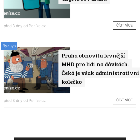
ČÍST VÍCE
před 3 dny od
Peníze.cz
Byznys
Praha obnovila levnější
MHD pro lidi na dávkách.
Čeká je však administrativní
kolečko
ČÍST VÍCE
před 3 dny od
Peníze.cz