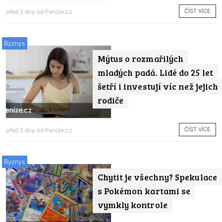
ČÍST VÍCE
před 2 dny od
Peníze.cz
Byznys
Mýtus o rozmařilých
mladých padá. Lidé do 25 let
šetří i investují víc než jejich
rodiče
ČÍST VÍCE
před 2 dny od
Peníze.cz
Byznys
Chytit je všechny? Spekulace
s Pokémon kartami se
vymkly kontrole