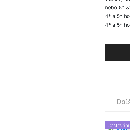
nebo 5* &
4* a 5* ho
4* a 5* hot
Dal
Cestování