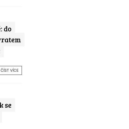
: do
vratem
č
ČÍST VÍCE
k se