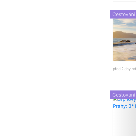
Cestování
před 2 dny o
Cestování