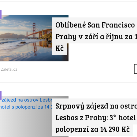
Oblíbené San Francisco 
Prahy v září a říjnu za 
Kč
d
Zaleťsi.cz
Srpnový zájezd na ostr
Lesbos z Prahy: 3* hotel
polopenzí za 14 290 Kč