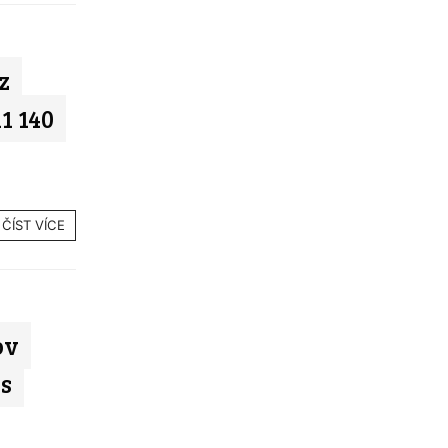
z
11 140
ČÍST VÍCE
ov
 s