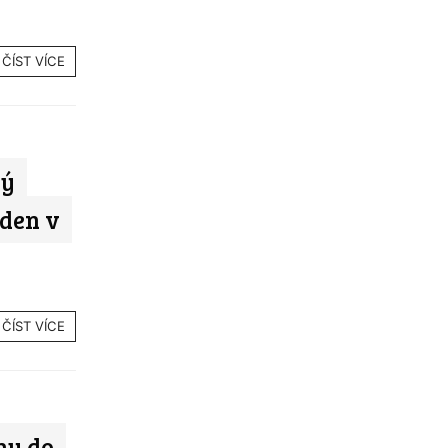
ČÍST VÍCE
ký
ýden v
ČÍST VÍCE
hy do