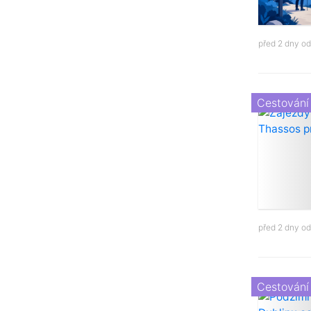
před 2 dny o
Cestování
před 2 dny o
Cestování