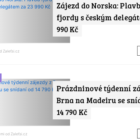
Zájezd do Norska: Plav
fjordy s českým delegát
990 Kč
od
Zaleťsi.cz
Prázdninové týdenní zá
Brna na Madeiru se sní
14 790 Kč
ami od
Zaleťsi.cz