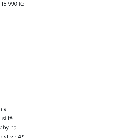
m a
 si tě
rahy na
obyt ve 4*