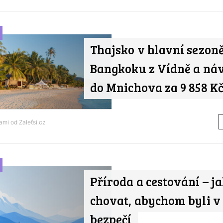
Thajsko v hlavní sezoně
Bangkoku z Vídně a ná
do Mnichova za 9 858 K
nami od
Zaleťsi.cz
Příroda a cestování – ja
chovat, abychom byli v
bezpečí