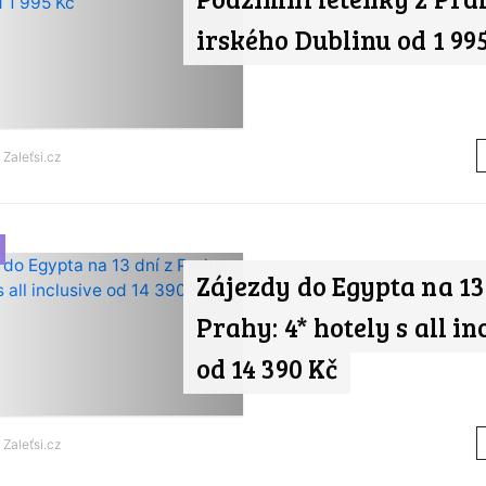
irského Dublinu od 1 99
d
Zaleťsi.cz
Zájezdy do Egypta na 13
Prahy: 4* hotely s all in
od 14 390 Kč
d
Zaleťsi.cz