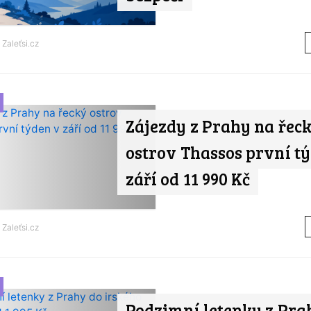
d
Zaleťsi.cz
Zájezdy z Prahy na řec
ostrov Thassos první t
září od 11 990 Kč
d
Zaleťsi.cz
Podzimní letenky z Pra