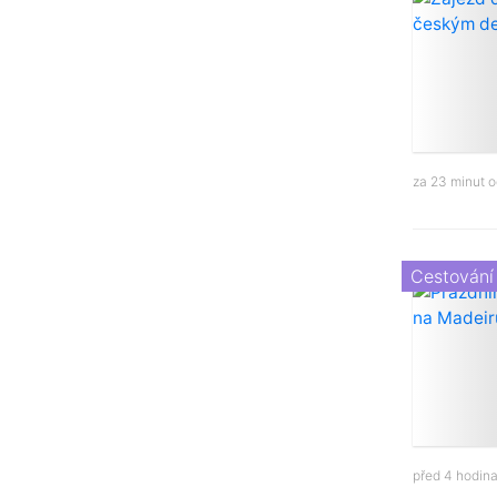
za 23 minut 
Cestování
před 4 hodin