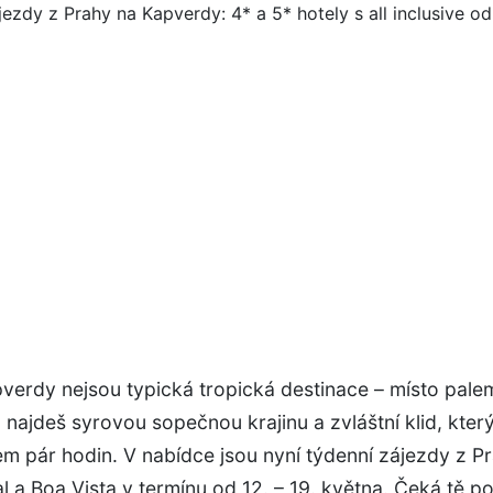
verdy nejsou typická tropická destinace – místo pale
 najdeš syrovou sopečnou krajinu a zvláštní klid, který
m pár hodin. V nabídce jsou nyní týdenní zájezdy z P
l a Boa Vista v termínu od 12. – 19. května. Čeká tě p