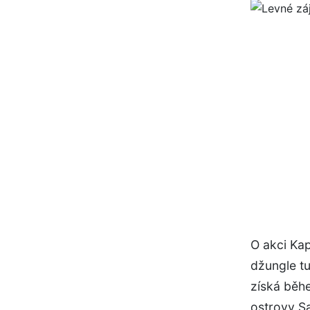
O akci Kap
džungle tu
získá běhe
ostrovy Sa