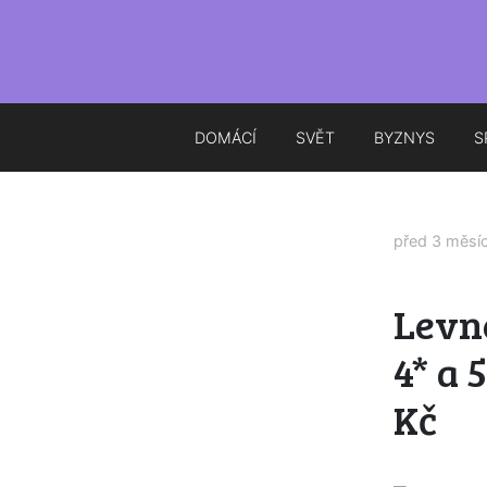
DOMÁCÍ
SVĚT
BYZNYS
S
před 3 měsí
Levn
4* a 
Kč