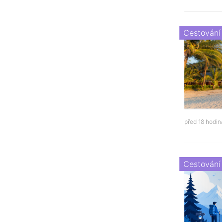
Cestování
před 18 hodi
Cestování