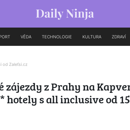
PORT
VĚDA
TECHNOLOGIE
KULTURA
ZDRAVÍ
ci od
Zaleťsi.cz
é zájezdy z Prahy na Kapve
5* hotely s all inclusive od 1