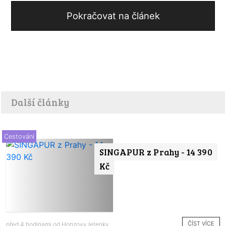
Pokračovat na článek
Další články
Cestování
SINGAPUR z Prahy - 14 390
Kč
ČÍST VÍCE
před 4 hodinami od
Honzovy letenky