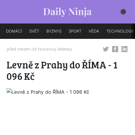
DOMÁCÍ
SVĚT
BYZNYS
SPORT
VĚDA
TECHNOLOGIE
před rokem od
Honzovy letenky
Levně z Prahy do ŘÍMA - 1
096 Kč