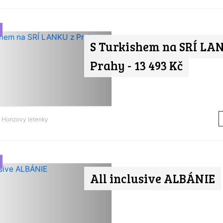
S Turkishem na SRÍ LA
Prahy - 13 493 Kč
d
Honzovy letenky
All inclusive ALBÁNIE