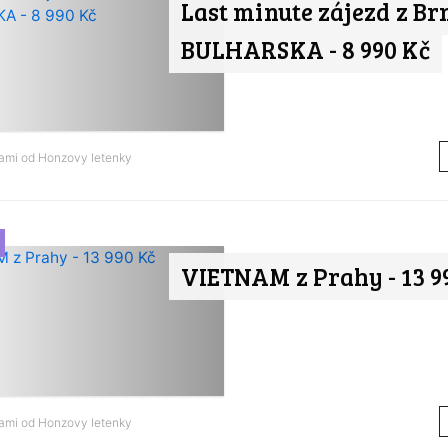
Last minute zájezd z Br
BULHARSKA - 8 990 Kč
nami od
Honzovy letenky
VIETNAM z Prahy - 13 9
nami od
Honzovy letenky