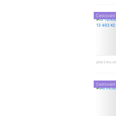
Cestování
před 2 dny o
Cestování