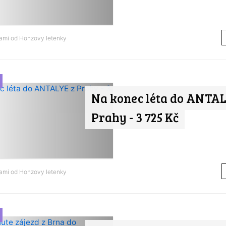
nami od
Honzovy letenky
Na konec léta do ANTAL
Prahy - 3 725 Kč
nami od
Honzovy letenky