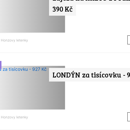
390 Kč
d
Honzovy letenky
LONDÝN za tisícovku - 9
d
Honzovy letenky