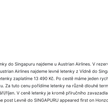
nky do Singapuru najdeme u Austrian Airlines. V reze
strian Airlines najdeme levné letenky z Vídně do Sing
etenky zaplatíme 13 490 Kč. Po cestě máme jeden rych
u. Za tuto cenu pořídíme letenky na různě dlouhé term
ří/říjen. V ceně letenky je kromě příručního zavazadla 
The post Levně do SINGAPURU appeared first on Honz