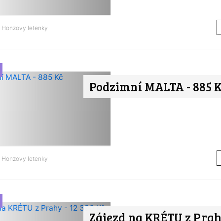
d
Honzovy letenky
Podzimní MALTA - 885 
d
Honzovy letenky
Zájezd na KRÉTU z Prahy