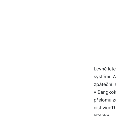
Levné lete
systému Au
zpáteční l
v Bangkok
přelomu zá
číst více
letenky.