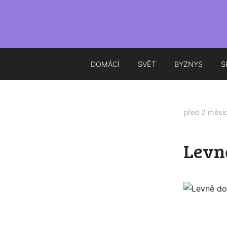
DOMÁCÍ
SVĚT
BYZNYS
S
před 2 měsí
Levn