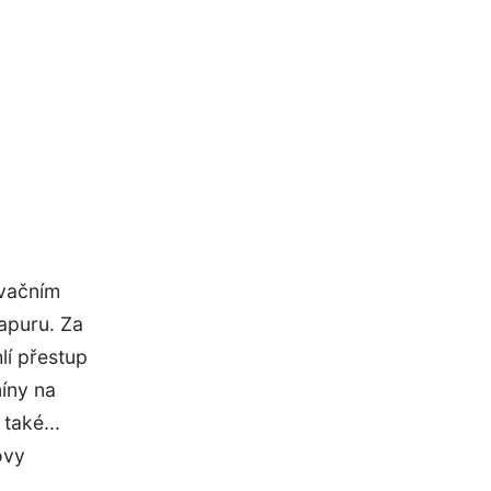
rvačním
apuru. Za
lí přestup
íny na
také...
ovy