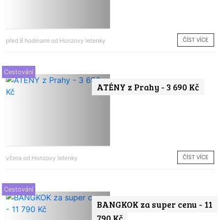
ČÍST VÍCE
před 8 hodinami od
Honzovy letenky
Cestování
ATÉNY z Prahy - 3 690 Kč
ČÍST VÍCE
včera od
Honzovy letenky
Cestování
BANGKOK za super cenu - 11
790 Kč