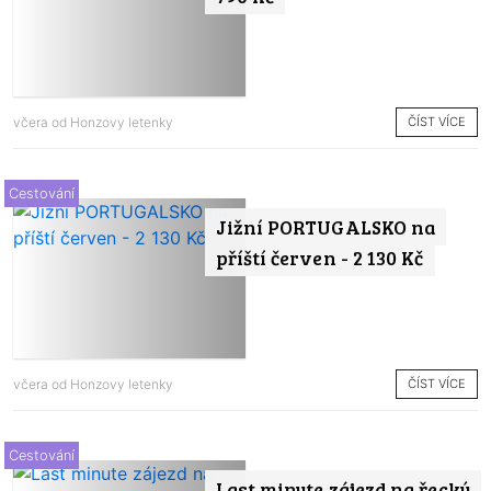
ČÍST VÍCE
včera od
Honzovy letenky
Cestování
Jižní PORTUGALSKO na
příští červen - 2 130 Kč
ČÍST VÍCE
včera od
Honzovy letenky
Cestování
Last minute zájezd na řecký