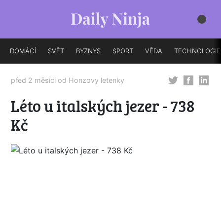
DOMÁCÍ
SVĚT
BYZNYS
SPORT
VĚDA
TECHNOLOGIE
před 2 měsíci od
Honzovy letenky
Léto u italských jezer - 738
Kč