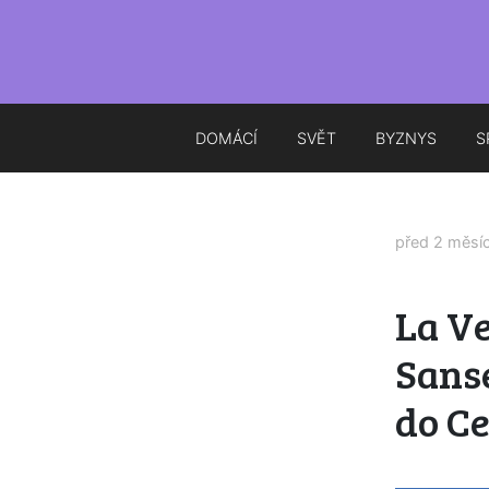
DOMÁCÍ
SVĚT
BYZNYS
S
před 2 měsí
La Ve
Sanse
do Ce