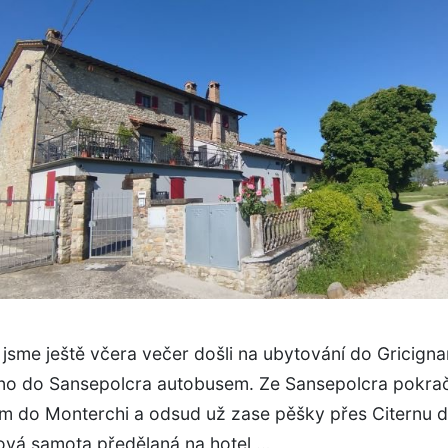
 jsme ještě včera večer došli na ubytování do Gricign
no do Sansepolcra autobusem. Ze Sansepolcra pokra
m do Monterchi a odsud už zase pěšky přes Citernu d
ková samota předělaná na hotel,…