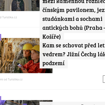
mezi kamennou rozhle
čínským pavilonem, jez
studánkami a sochami
od
Turistika.cz
antických bohů (Praha 
Košíře)
Kam se schovat před le
vedrem? Jižní Čechy lák
podzemí
ami od
Turistika.cz