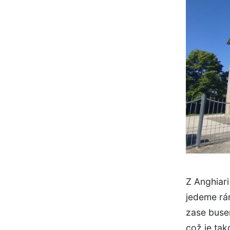
Z Anghiari
jedeme rá
zase buse
což je ta