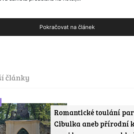
Pokračovat na článek
ší články
Romantické toulání pa
Cibulka aneb přírodní 