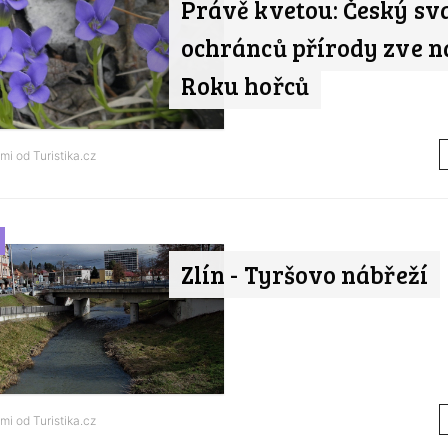
Právě kvetou: Český sv
ochránců přírody zve n
Roku hořců
ami od
Turistika.cz
Zlín - Tyršovo nábřeží
ami od
Turistika.cz