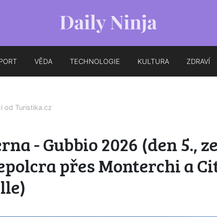
PORT
VĚDA
TECHNOLOGIE
KULTURA
ZDRAVÍ
ci od
Turistika.cz
rna - Gubbio 2026 (den 5., z
polcra přes Monterchi a Ci
lle)