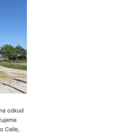
ana odkud
čujeme
o Celle,