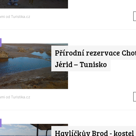
nami od
Turistika.cz
Přírodní rezervace Chot
Jérid – Tunisko
nami od
Turistika.cz
Havlíčkův Brod - kostel