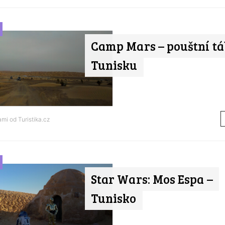
Camp Mars – pouštní tá
Tunisku
nami od
Turistika.cz
Star Wars: Mos Espa –
Tunisko