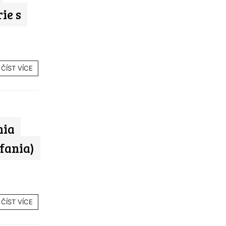
ie s
ČÍST VÍCE
nia
efania)
ČÍST VÍCE