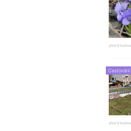
před 9 hodin
Cestování
před 9 hodin