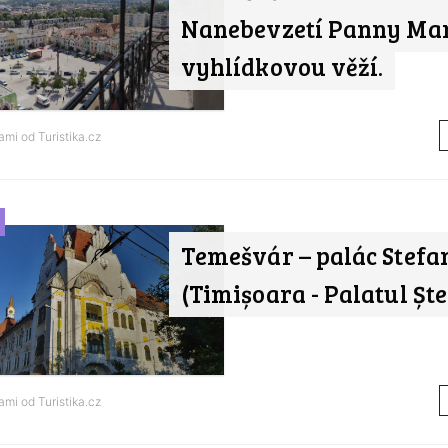
Nanebevzetí Panny Mar
vyhlídkovou věží.
nami od
Turistika.cz
Temešvár – palác Stefa
(Timișoara - Palatul Șt
nami od
Turistika.cz