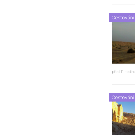
Cestování
před 11 hodi
Cestování