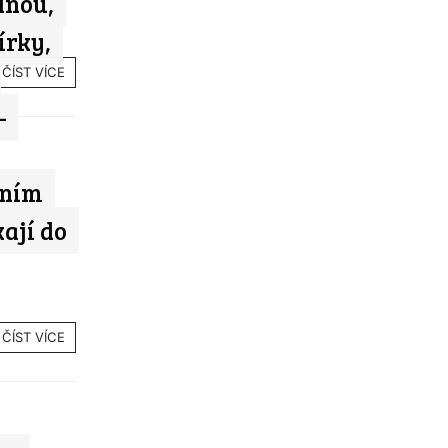
dnou,
írky,
ČÍST VÍCE
–
tním
ají do
ČÍST VÍCE