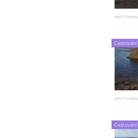
před 11 hodi
Cestování
před 11 hodi
Cestování