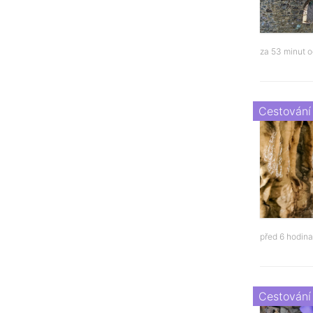
za 53 minut 
Cestování
před 6 hodin
Cestování