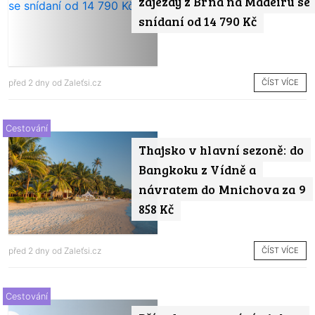
zájezdy z Brna na Madeiru se
snídaní od 14 790 Kč
ČÍST VÍCE
před 2 dny od
Zaleťsi.cz
Cestování
Thajsko v hlavní sezoně: do
Bangkoku z Vídně a
návratem do Mnichova za 9
858 Kč
ČÍST VÍCE
před 2 dny od
Zaleťsi.cz
Cestování