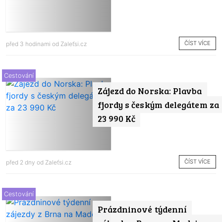
ČÍST VÍCE
před 3 hodinami od
Zaleťsi.cz
Cestování
Zájezd do Norska: Plavba
fjordy s českým delegátem za
23 990 Kč
ČÍST VÍCE
před 2 dny od
Zaleťsi.cz
Cestování
Prázdninové týdenní