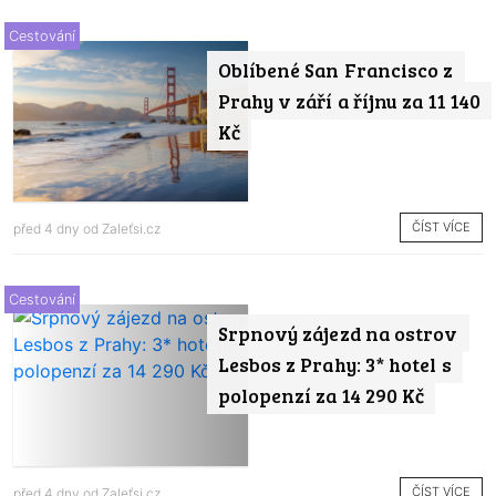
Cestování
Oblíbené San Francisco z
Prahy v září a říjnu za 11 140
Kč
ČÍST VÍCE
před 4 dny od
Zaleťsi.cz
Cestování
Srpnový zájezd na ostrov
Lesbos z Prahy: 3* hotel s
polopenzí za 14 290 Kč
ČÍST VÍCE
před 4 dny od
Zaleťsi.cz