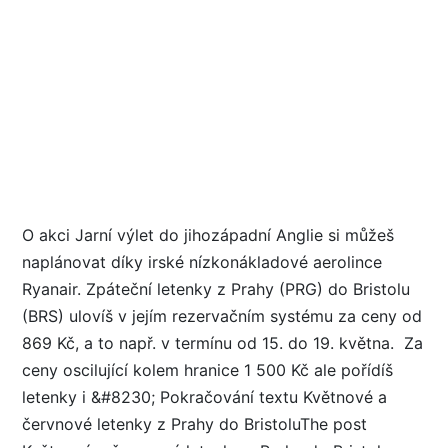
O akci Jarní výlet do jihozápadní Anglie si můžeš
naplánovat díky irské nízkonákladové aerolince
Ryanair. Zpáteční letenky z Prahy (PRG) do Bristolu
(BRS) ulovíš v jejím rezervačním systému za ceny od
869 Kč, a to např. v termínu od 15. do 19. května. Za
ceny oscilující kolem hranice 1 500 Kč ale pořídíš
letenky i &#8230; Pokračování textu Květnové a
červnové letenky z Prahy do BristoluThe post