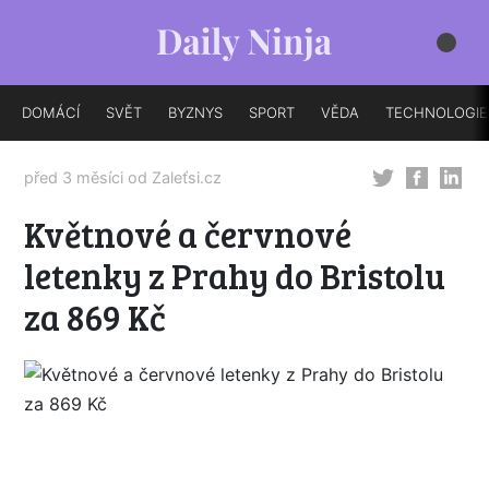
DOMÁCÍ
SVĚT
BYZNYS
SPORT
VĚDA
TECHNOLOGIE
před 3 měsíci od
Zaleťsi.cz
Květnové a červnové
letenky z Prahy do Bristolu
za 869 Kč