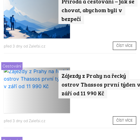
Příroda a cestování – jak se
chovat, abychom byli v
bezpečí
ČÍST VÍCE
před 3 dny od
Zaleťsi.cz
Cestování
Zájezdy z Prahy na řecký
ostrov Thassos první týden 
září od 11 990 Kč
ČÍST VÍCE
před 3 dny od
Zaleťsi.cz