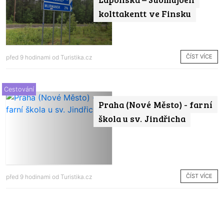
kolttakentt ve Finsku
ČÍST VÍCE
před 9 hodinami od
Turistika.cz
Cestování
Praha (Nové Město) - farní
škola u sv. Jindřicha
ČÍST VÍCE
před 9 hodinami od
Turistika.cz