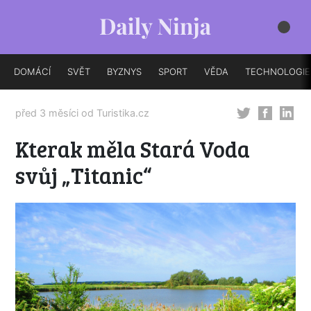
DOMÁCÍ
SVĚT
BYZNYS
SPORT
VĚDA
TECHNOLOGIE
před 3 měsíci od
Turistika.cz
Kterak měla Stará Voda
svůj „Titanic“