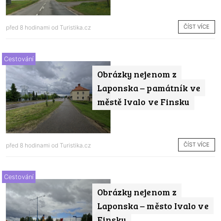
ČÍST VÍCE
před 8 hodinami od
Turistika.cz
Cestování
Obrázky nejenom z
Laponska – památník ve
městě Ivalo ve Finsku
ČÍST VÍCE
před 8 hodinami od
Turistika.cz
Cestování
Obrázky nejenom z
Laponska – město Ivalo ve
Finsku