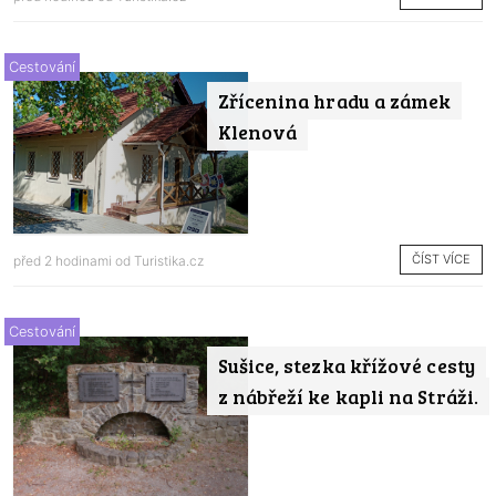
Cestování
Zřícenina hradu a zámek
Klenová
ČÍST VÍCE
před 2 hodinami od
Turistika.cz
Cestování
Sušice, stezka křížové cesty
z nábřeží ke kapli na Stráži.