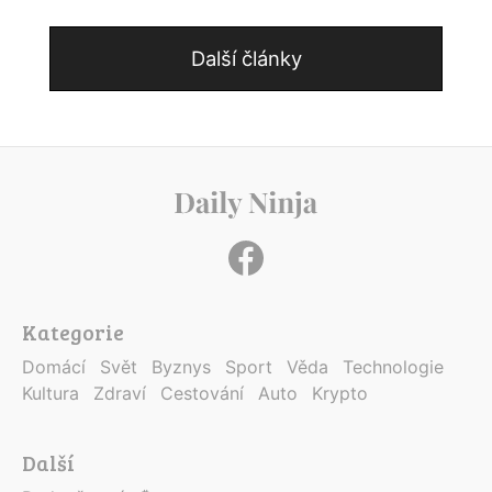
Další články
Kategorie
Domácí
Svět
Byznys
Sport
Věda
Technologie
Kultura
Zdraví
Cestování
Auto
Krypto
Další