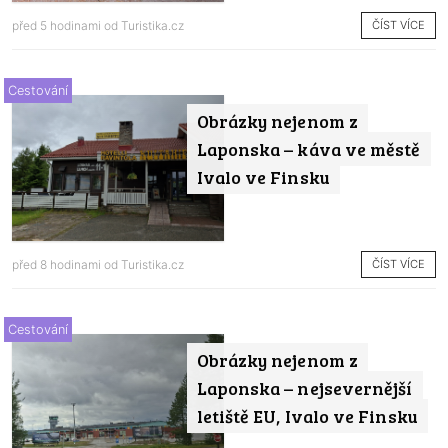
ČÍST VÍCE
před 5 hodinami od
Turistika.cz
Cestování
Obrázky nejenom z
Laponska – káva ve městě
Ivalo ve Finsku
ČÍST VÍCE
před 8 hodinami od
Turistika.cz
Cestování
Obrázky nejenom z
Laponska – nejsevernější
letiště EU, Ivalo ve Finsku