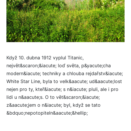
Když 10. dubna 1912 vyplul Titanic,
největ&scaron;&iacute; loď světa, p&yacute;cha
modern&iacute; techniky a chlouba rejdařstv&iacute;
White Star Line, byla to velk&aacute; ud&aacute;lost
nejen pro ty, kteř&iacute; s n&iacute; pluli, ale i pro
lidi u n&aacute;s. O to vět&scaron;&iacute;
z&aacute;jem o n&iacute; byl, když se tato
&bdquo;nepotopiteln&aacute;&hellip;