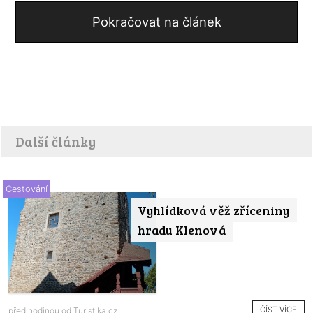
Pokračovat na článek
Další články
Cestování
Vyhlídková věž zříceniny
hradu Klenová
ČÍST VÍCE
před hodinou od
Turistika.cz