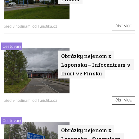
ČÍST VÍCE
před 8 hodinami od
Turistika.cz
Cestování
Obrázky nejenom z
Laponska – Infocentrum v
Inari ve Finsku
ČÍST VÍCE
před 9 hodinami od
Turistika.cz
Cestování
Obrázky nejenom z
Laponska – Suomujoen