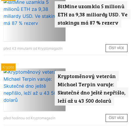
BitMine uzamkla 5 milionů
ETH za 9,38 miliardy USD. Ve
stakingu má 87 % rezerv
ČÍST VÍCE
před 43 minutami od
Kryptomagazín
Krypto
Kryptoměnový veterán
Michael Terpin varuje:
Skutečné dno ještě nepřišlo,
leží až u 43 500 dolarů
ČÍST VÍCE
před hodinou od
Kryptomagazín