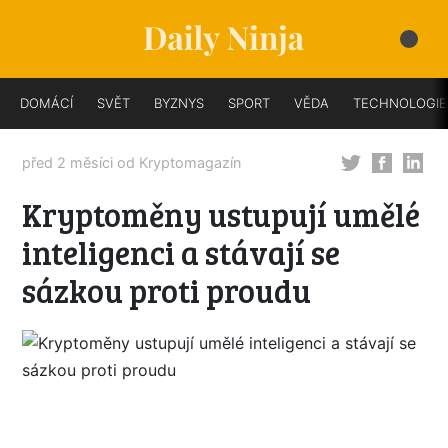
DOMÁCÍ
SVĚT
BYZNYS
SPORT
VĚDA
TECHNOLOGIE
před 2 měsíci od
Kryptomagazín
Kryptoměny ustupují umělé
inteligenci a stávají se
sázkou proti proudu