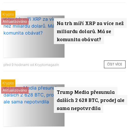
Krypto
Aktualizováno
Na trh míří XRP za více než
miliardu dolarů. Má se
komunita obávat?
ČÍST VÍCE
před 9 hodinami od
Kryptomagazín
Krypto
Aktualizováno
Trump Media přesunula
dalších 2 628 BTC, prodej ale
sama nepotvrdila