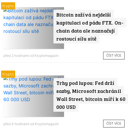
Krypto
Bitcoin zažívá nejdelší
kapitulaci od pádu FTX. On-
chain data ale naznačují
rostoucí sílu sítě
ČÍST VÍCE
před 2 hodinami od
Kryptomagazín
Krypto
Trhy pod lupou: Fed drží
sazby, Microsoft zachránil
Wall Street, bitcoin míří k 60
000 USD
ČÍST VÍCE
před 4 hodinami od
Kryptomagazín