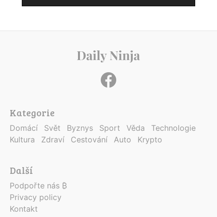
Kategorie
Domácí
Svět
Byznys
Sport
Věda
Technologie
Kultura
Zdraví
Cestování
Auto
Krypto
Další
Podpořte nás ₿
Privacy policy
Kontakt