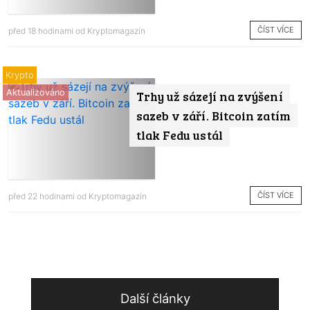
ČÍST VÍCE
před 18 hodinami od
Kryptomagazín
Krypto
Aktualizováno
Trhy už sázejí na zvýšení
sazeb v září. Bitcoin zatím
tlak Fedu ustál
ČÍST VÍCE
před 22 hodinami od
Kryptomagazín
Další články