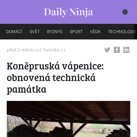
DOMÁCÍ
SVĚT
BYZNYS
SPORT
VĚDA
TECHNOLOGIE
před 2 měsíci od
Turistika.cz
Koněpruská vápenice:
obnovená technická
památka