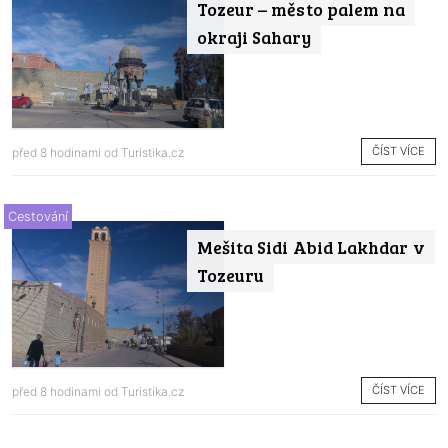
Tozeur – město palem na
okraji Sahary
ČÍST VÍCE
před 8 hodinami od
Turistika.cz
Cestování
Mešita Sidi Abid Lakhdar v
Tozeuru
ČÍST VÍCE
před 8 hodinami od
Turistika.cz