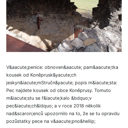
V&aacute;penice: obnoven&aacute; pam&aacute;tka
kousek od Koněprusk&yacute;ch
jeskyn&iacute;mStručn&yacute; popis m&iacute;sta:
Pec najdete kousek od obce Koněprusy. Tomuto
m&iacute;stu se ř&iacute;kalo &bdquo;v
pec&iacute;ch&ldquo; a v roce 2018 několik
nad&scaron;enců upozornilo na to, že se tu opravdu
pozůstatky pece na v&aacute;pno&hellip;