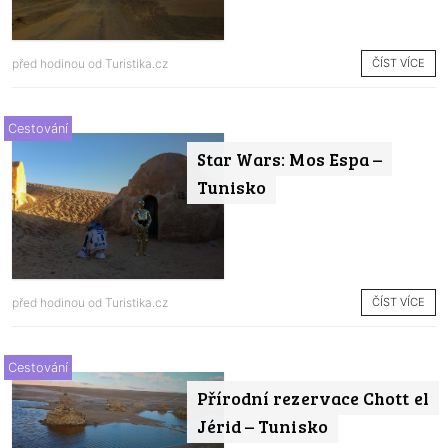
ČÍST VÍCE
před hodinou od
Turistika.cz
Cestování
Star Wars: Mos Espa –
Tunisko
ČÍST VÍCE
před hodinou od
Turistika.cz
Cestování
Přírodní rezervace Chott el
Jérid – Tunisko