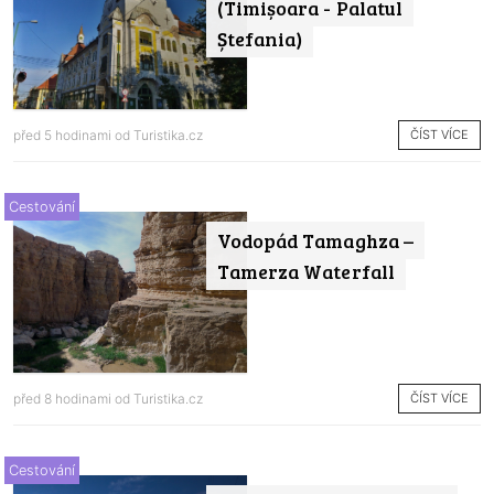
(Timișoara - Palatul
Ștefania)
ČÍST VÍCE
před 5 hodinami od
Turistika.cz
Cestování
Vodopád Tamaghza –
Tamerza Waterfall
ČÍST VÍCE
před 8 hodinami od
Turistika.cz
Cestování