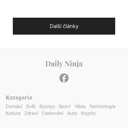
Další články
Kategorie
Domácí
Svět
Byznys
Sport
Věda
Technologie
Kultura
Zdraví
Cestování
Auto
Krypto