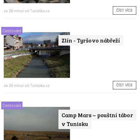
ČÍST VÍCE
za 28 minut od
Turistika.cz
Cestování
Zlín - Tyršovo nábřeží
ČÍST VÍCE
za 28 minut od
Turistika.cz
Cestování
Camp Mars – pouštní tábor
v Tunisku