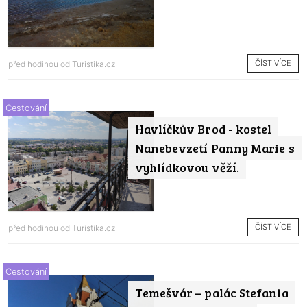
ČÍST VÍCE
před hodinou od
Turistika.cz
Cestování
Havlíčkův Brod - kostel
Nanebevzetí Panny Marie s
vyhlídkovou věží.
ČÍST VÍCE
před hodinou od
Turistika.cz
Cestování
Temešvár – palác Stefania