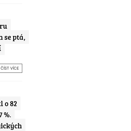
oru
h se ptá,
í
ČÍST VÍCE
l o 82
7 %.
gických