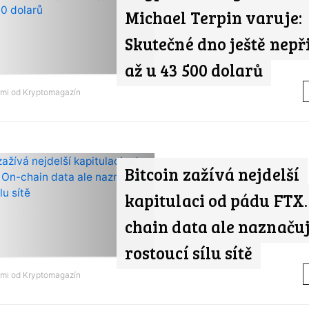
Michael Terpin varuje:
Skutečné dno ještě nepři
až u 43 500 dolarů
ami od
Kryptomagazín
Bitcoin zažívá nejdelší
kapitulaci od pádu FTX.
chain data ale naznačuj
rostoucí sílu sítě
ami od
Kryptomagazín