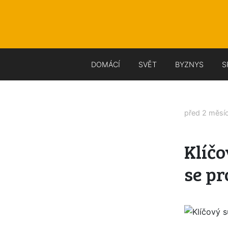
DOMÁCÍ
SVĚT
BYZNYS
S
před 2 měsí
Klíčo
se pr