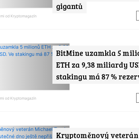
gigantů
ami od
Kryptomagazín
BitMine uzamkla 5 mili
ETH za 9,38 miliardy US
stakingu má 87 % rezer
ami od
Kryptomagazín
Kryptoměnový veterán