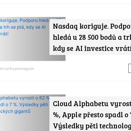
Nasdaq koriguje. Podp
hledá u 28 500 bodů a tr
kdy se AI investice vrát
ami od
Kryptomagazín
Cloud Alphabetu vyrost
%, Apple přesto spadl o 
Výsledky pěti technolo