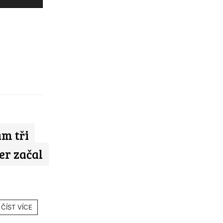
m tři
er začal
ČÍST VÍCE