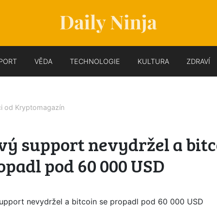
PORT
VĚDA
TECHNOLOGIE
KULTURA
ZDRAVÍ
ci od
Kryptomagazín
vý support nevydržel a bitc
opadl pod 60 000 USD