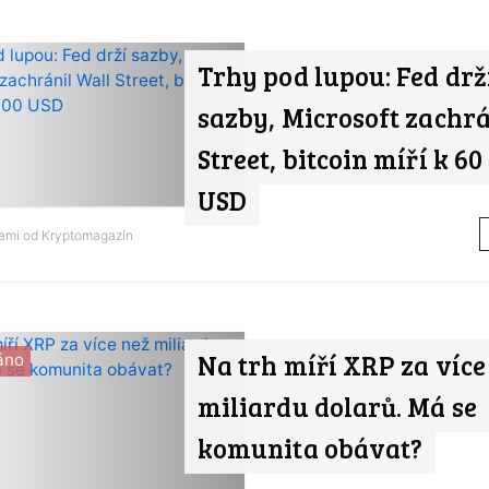
Trhy pod lupou: Fed drž
sazby, Microsoft zachrá
Street, bitcoin míří k 60
USD
nami od
Kryptomagazín
Na trh míří XRP za více
áno
miliardu dolarů. Má se
komunita obávat?