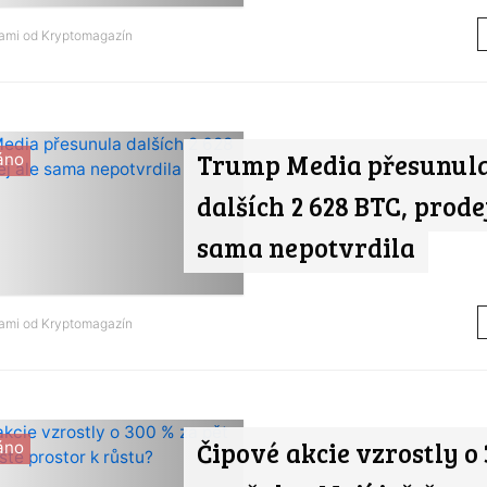
nami od
Kryptomagazín
Trump Media přesunul
áno
dalších 2 628 BTC, prode
sama nepotvrdila
nami od
Kryptomagazín
Čipové akcie vzrostly o
áno