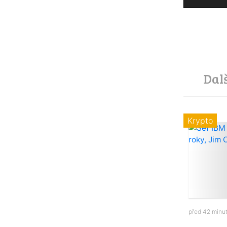
Dal
Krypto
před 42 minu