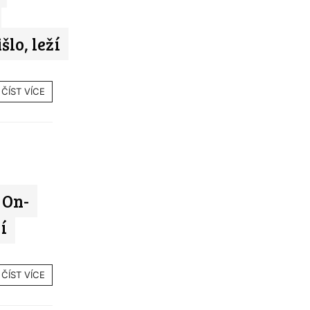
šlo, leží
ČÍST VÍCE
 On-
í
ČÍST VÍCE