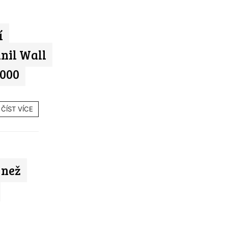
í
nil Wall
 000
ČÍST VÍCE
 než