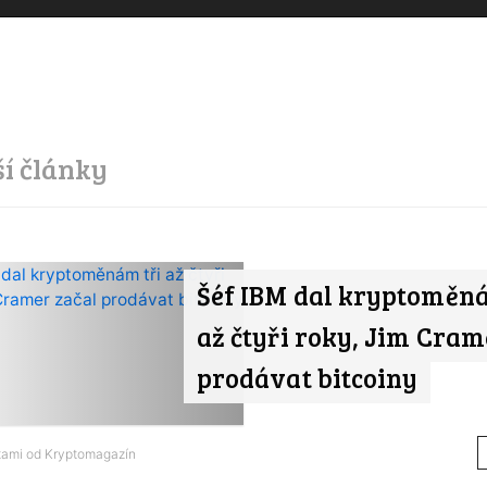
ší články
Šéf IBM dal kryptoměná
až čtyři roky, Jim Cram
prodávat bitcoiny
tami od
Kryptomagazín