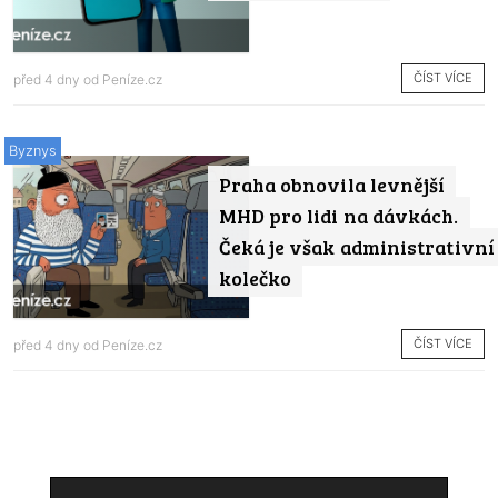
ČÍST VÍCE
před 4 dny od
Peníze.cz
Byznys
Praha obnovila levnější
MHD pro lidi na dávkách.
Čeká je však administrativní
kolečko
ČÍST VÍCE
před 4 dny od
Peníze.cz