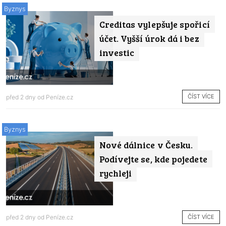
Byznys
Creditas vylepšuje spořicí
účet. Vyšší úrok dá i bez
investic
ČÍST VÍCE
před 2 dny od
Peníze.cz
Byznys
Nové dálnice v Česku.
Podívejte se, kde pojedete
rychleji
ČÍST VÍCE
před 2 dny od
Peníze.cz