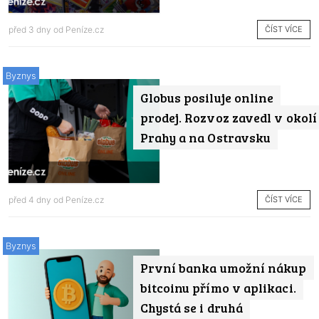
ČÍST VÍCE
před 3 dny od
Peníze.cz
Byznys
Globus posiluje online
prodej. Rozvoz zavedl v okolí
Prahy a na Ostravsku
ČÍST VÍCE
před 4 dny od
Peníze.cz
Byznys
První banka umožní nákup
bitcoinu přímo v aplikaci.
Chystá se i druhá