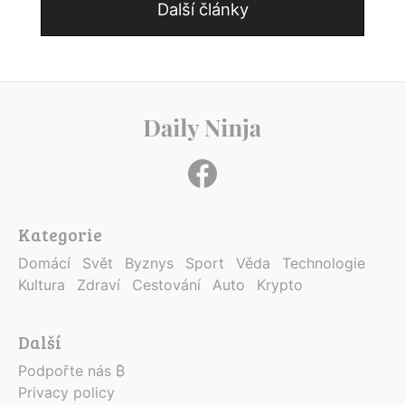
Další články
Kategorie
Domácí
Svět
Byznys
Sport
Věda
Technologie
Kultura
Zdraví
Cestování
Auto
Krypto
Další
Podpořte nás ₿
Privacy policy