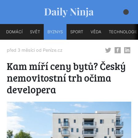
DOMÁCÍ
SVĚT
BYZNYS
SPORT
VĚDA
TECHNOLOGIE
před 3 měsíci od
Peníze.cz
Kam míří ceny bytů? Český
nemovitostní trh očima
developera