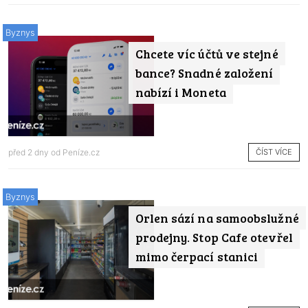
Byznys
Chcete víc účtů ve stejné
bance? Snadné založení
nabízí i Moneta
ČÍST VÍCE
před 2 dny od
Peníze.cz
Byznys
Orlen sází na samoobslužné
prodejny. Stop Cafe otevřel
mimo čerpací stanici