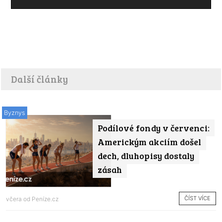
Další články
Byznys
Podílové fondy v červenci:
Americkým akciím došel
dech, dluhopisy dostaly
zásah
ČÍST VÍCE
včera od
Peníze.cz