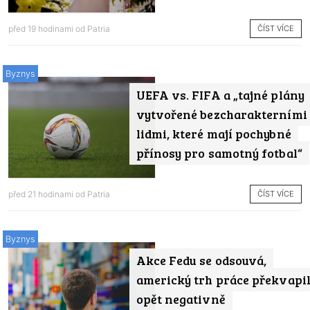
ČÍST VÍCE
před 19 hodinami od
Patria
Byznys
UEFA vs. FIFA a „tajné plány
vytvořené bezcharakterními
lidmi, které mají pochybné
přínosy pro samotný fotbal“
ČÍST VÍCE
před 21 hodinami od
Patria
Byznys
Akce Fedu se odsouvá,
americký trh práce překvapi
opět negativně