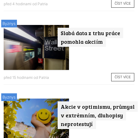
ČÍST VÍCE
před 4 hodinami od
Patria
Byznys
Slabá data z trhu práce
pomohla akciím
ČÍST VÍCE
před 15 hodinami od
Patria
Byznys
Akcie v optimismu, průmysl
v extrémním, dluhopisy
neprotestují