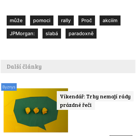
může
pomoci
rally
Proč
akciím
JPMorgan:
slabá
paradoxně
Další články
Byznys
Víkendář: Trhy nemají rády
prázdné řeči