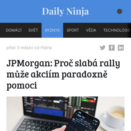
DOMÁCÍ
SVĚT
BYZNYS
SPORT
VĚDA
TECHNOLOGIE
před 3 měsíci od
Patria
JPMorgan: Proč slabá rally
může akciím paradoxně
pomoci