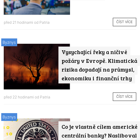
ČÍST VÍCE
před 21 hodinami od
Patria
Byznys
Vysychající řeky a ničivé
požáry v Evropě. Klimatická
rizika dopadají na průmysl,
ekonomiku i finanční trhy
ČÍST VÍCE
před 22 hodinami od
Patria
Byznys
Co je vlastně cílem americké
centrální banky? Nasliboval