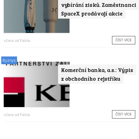
vybírání zisků. Zaměstnanci
SpaceX prodávají akcie
ČÍST VÍCE
včera od
Patria
Byznys
Komerční banka, a.s.: Výpis
z obchodního rejstříku
ČÍST VÍCE
včera od
Patria