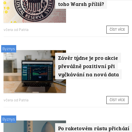
toho Warsh příliš?
ČÍST VÍCE
včera od
Patria
Byznys
Závěr týdne je pro akcie
převážně pozitivní při
vyčkávání na nová data
ČÍST VÍCE
včera od
Patria
Byznys
Po raketovém růstu přichází