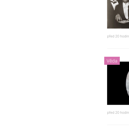
před 20 hodi
Věda
před 20 hodi