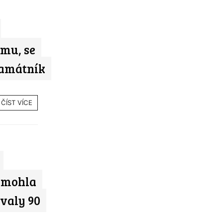
mu, se
památník
ČÍST VÍCE
e mohla
ývaly 90