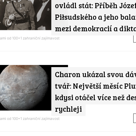
ovládl stát: Příběh Józe
Piłsudského a jeho bal
mezi demokracií a dikt
nami od
100+1 zahraniční zajímavost
Charon ukázal svou d
tvář: Největší měsíc Plu
kdysi otáčel více než de
rychleji
nami od
100+1 zahraniční zajímavost