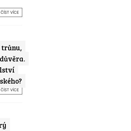
ČÍST VÍCE
 trůnu,
nedůvěra.
lství
rského?
ČÍST VÍCE
rý