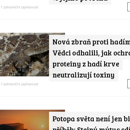
1 zahraniční zajímavost
Nová zbraň proti hadím
Vědci odhalili, jak och
proteiny z hadí krve
neutralizují toxiny
1 zahraniční zajímavost
Potopa světa není jen b
příběh: Stejný mýtus sd