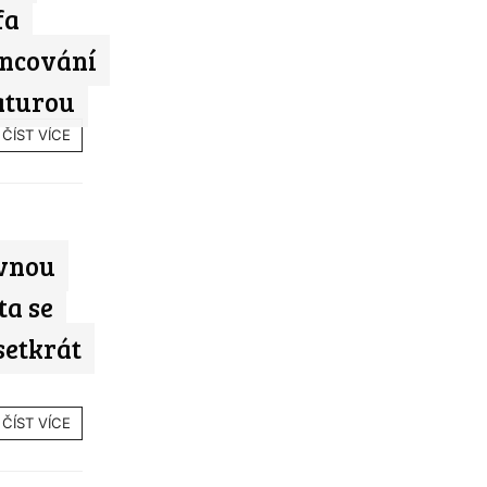
fa
ancování
aturou
ČÍST VÍCE
ávnou
ta se
setkrát
ČÍST VÍCE