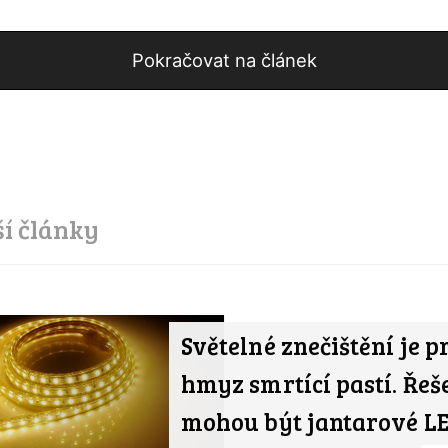
Pokračovat na článek
ší články
Světelné znečištění je p
hmyz smrtící pastí. Ře
mohou být jantarové LE