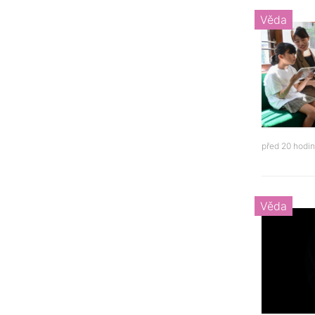
Věda
před 20 hodi
Věda