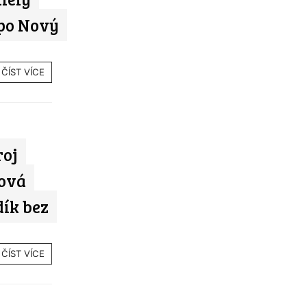
 po Nový
ČÍST VÍCE
roj
Nová
dík bez
ČÍST VÍCE