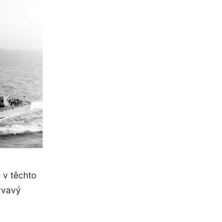
 v těchto
krvavý