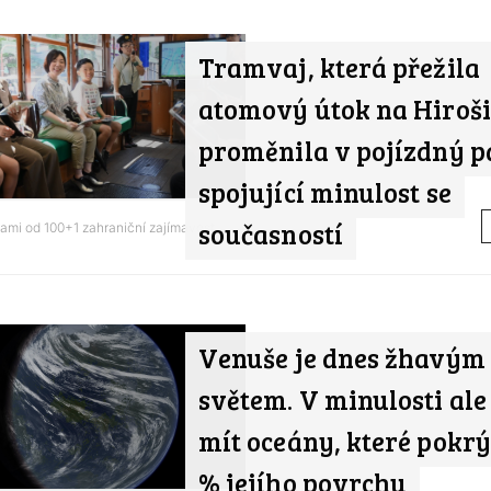
Tramvaj, která přežila
atomový útok na Hiroši
proměnila v pojízdný 
spojující minulost se
současností
nami od
100+1 zahraniční zajímavost
Venuše je dnes žhavým
světem. V minulosti al
mít oceány, které pokr
% jejího povrchu