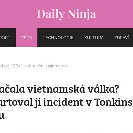
PORT
VĚDA
TECHNOLOGIE
KULTURA
ZDRAVÍ
íci od
100+1 zahraniční zajímavost
začala vietnamská válka?
rtoval ji incident v Tonki
u