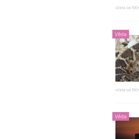
včera od
100+
Věda
včera od
100+
Věda