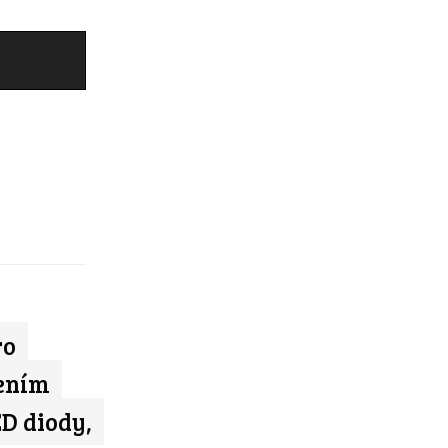
ro
šením
D diody,