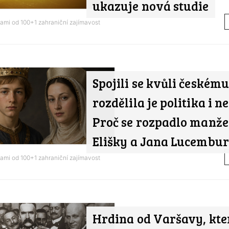
ukazuje nová studie
nami od
100+1 zahraniční zajímavost
Spojili se kvůli českému
rozdělila je politika i 
Proč se rozpadlo manže
Elišky a Jana Lucembu
nami od
100+1 zahraniční zajímavost
Hrdina od Varšavy, kte