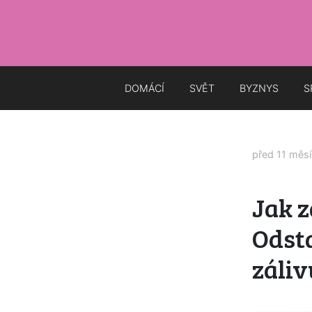
DOMÁCÍ
SVĚT
BYZNYS
S
před 11 měs
Jak 
Odsta
záliv