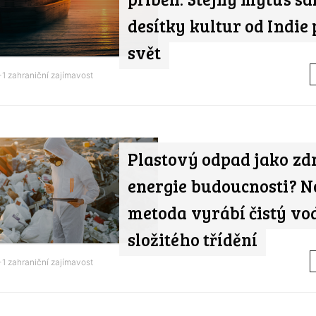
desítky kultur od Indie
svět
1 zahraniční zajímavost
Plastový odpad jako zd
energie budoucnosti? 
metoda vyrábí čistý vo
složitého třídění
1 zahraniční zajímavost