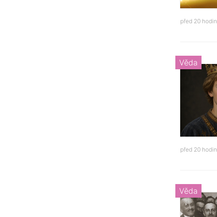
před 20 hodi
Věda
před 20 hodi
Věda