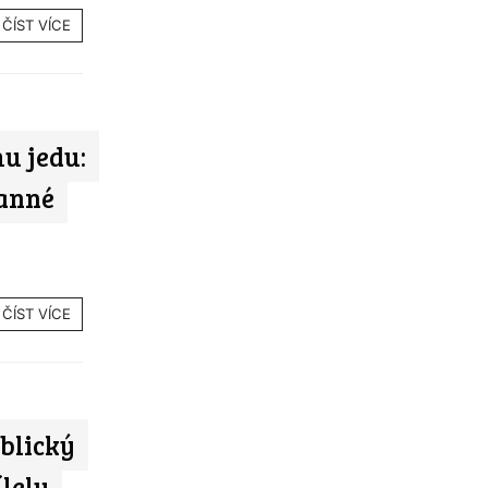
ČÍST VÍCE
u jedu:
ranné
ČÍST VÍCE
iblický
ílely