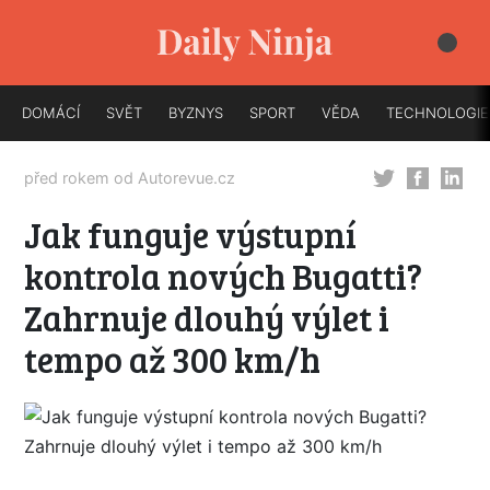
DOMÁCÍ
SVĚT
BYZNYS
SPORT
VĚDA
TECHNOLOGIE
před rokem od
Autorevue.cz
Jak funguje výstupní
kontrola nových Bugatti?
Zahrnuje dlouhý výlet i
tempo až 300 km/h