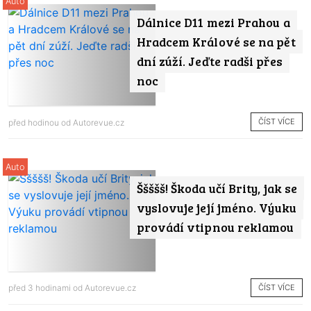
Auto
Dálnice D11 mezi Prahou a
Hradcem Králové se na pět
dní zúží. Jeďte radši přes
noc
ČÍST VÍCE
před hodinou od
Autorevue.cz
Auto
Ššššš! Škoda učí Brity, jak se
vyslovuje její jméno. Výuku
provádí vtipnou reklamou
ČÍST VÍCE
před 3 hodinami od
Autorevue.cz