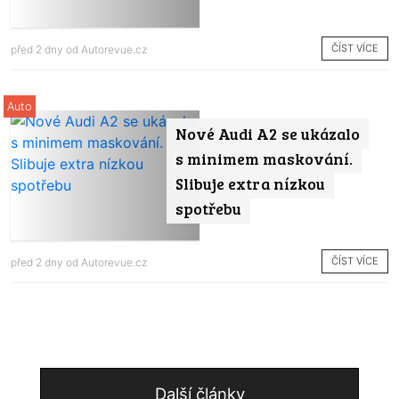
ČÍST VÍCE
před 2 dny od
Autorevue.cz
Auto
Nové Audi A2 se ukázalo
s minimem maskování.
Slibuje extra nízkou
spotřebu
ČÍST VÍCE
před 2 dny od
Autorevue.cz
Další články