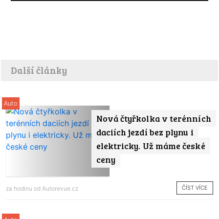
Další články
Auto
Nová čtyřkolka v terénních
daciích jezdí bez plynu i
elektricky. Už máme české
ceny
ČÍST VÍCE
za hodinu od
Autorevue.cz