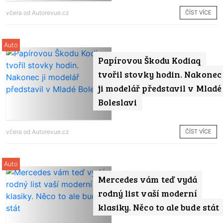
ČÍST VÍCE
včera od
Autorevue.cz
Auto
Papírovou Škodu Kodiaq
tvořil stovky hodin. Nakonec
ji modelář představil v Mladé
Boleslavi
ČÍST VÍCE
včera od
Autorevue.cz
Auto
Mercedes vám teď vydá
rodný list vaší moderní
klasiky. Něco to ale bude stát