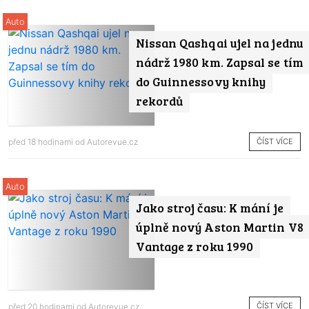
Auto
Nissan Qashqai ujel na jednu
nádrž 1980 km. Zapsal se tím
do Guinnessovy knihy
rekordů
ČÍST VÍCE
před 18 hodinami od
Autorevue.cz
Auto
Jako stroj času: K mání je
úplně nový Aston Martin V8
Vantage z roku 1990
ČÍST VÍCE
před 20 hodinami od
Autorevue.cz