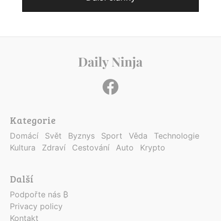
Kategorie
Domácí
Svět
Byznys
Sport
Věda
Technologie
Kultura
Zdraví
Cestování
Auto
Krypto
Další
Podpořte nás ₿
Privacy policy
Kontakt