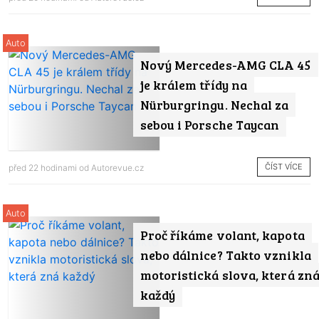
Auto
Nový Mercedes-AMG CLA 45
je králem třídy na
Nürburgringu. Nechal za
sebou i Porsche Taycan
ČÍST VÍCE
před 22 hodinami od
Autorevue.cz
Auto
Proč říkáme volant, kapota
nebo dálnice? Takto vznikla
motoristická slova, která zn
každý