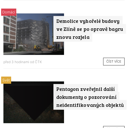
Domácí
Demolice vyhořelé budovy
ve Zlíně se po opravě bagru
znovu rozjela
ČÍST VÍCE
před 3 hodinami od
ČTK
Svět
Pentagon zveřejnil další
dokumenty o pozorování
neidentifikovaných objektů