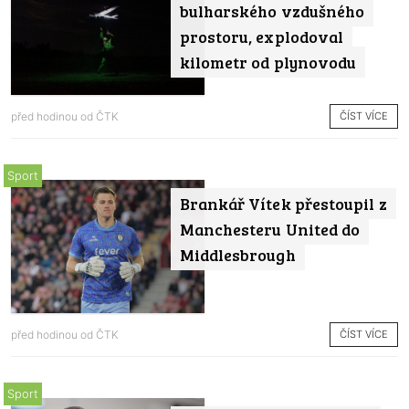
bulharského vzdušného
prostoru, explodoval
kilometr od plynovodu
ČÍST VÍCE
před hodinou od
ČTK
Sport
Brankář Vítek přestoupil z
Manchesteru United do
Middlesbrough
ČÍST VÍCE
před hodinou od
ČTK
Sport