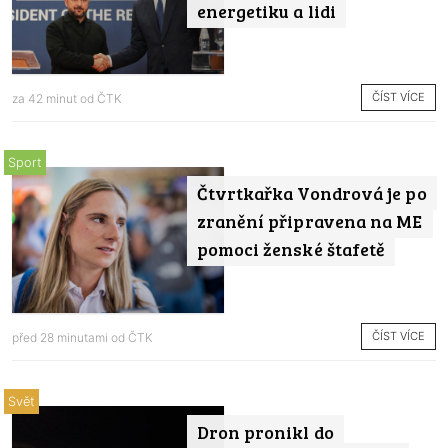
energetiku a lidi
ČÍST VÍCE
za 42 minut od
ČTK
Sport
Čtvrtkařka Vondrová je po
zranění připravena na ME
pomoci ženské štafetě
ČÍST VÍCE
před 28 minutami od
ČTK
Svět
Dron pronikl do