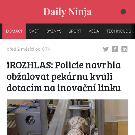
DOMÁCÍ
SVĚT
BYZNYS
SPORT
VĚDA
TECHNOLOGIE
před 2 měsíci od
ČTK
iROZHLAS: Policie navrhla
obžalovat pekárnu kvůli
dotacím na inovační linku