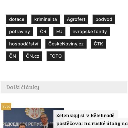
dotace
kriminalita
Agrofert
podvod
potraviny
ČR
EU
evropské fondy
hospodářství
ČeskéNoviny.cz
ČTK
ČN
ČN.cz
FOTO
Další články
Svět
Zelenskyj si v Bělehradě
postěžoval na ruské útoky na