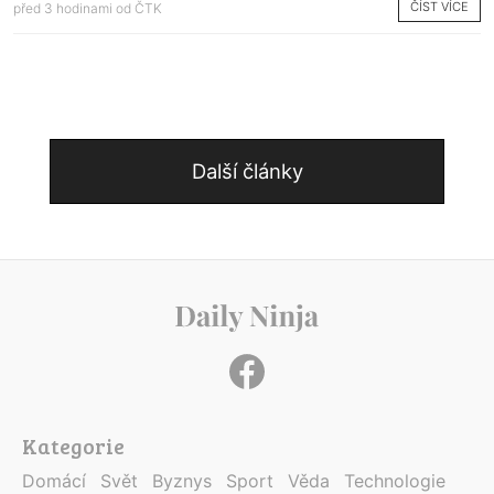
ČÍST VÍCE
před 3 hodinami od
ČTK
Další články
Kategorie
Domácí
Svět
Byznys
Sport
Věda
Technologie