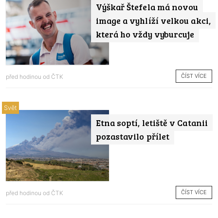
Výškař Štefela má novou
image a vyhlíží velkou akci,
která ho vždy vyburcuje
ČÍST VÍCE
před hodinou od
ČTK
Svět
Etna soptí, letiště v Catanii
pozastavilo přílet
ČÍST VÍCE
před hodinou od
ČTK