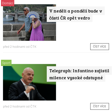
Domácí
V neděli a pondělí bude v
části ČR opět vedro
ČÍST VÍCE
před 2 hodinami od
ČTK
Sport
Telegraph: Infantino zajistil
milence vysoké odstupné
ČÍST VÍCE
před 2 hodinami od
ČTK