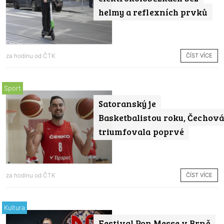
helmy a reflexních prvků
ČÍST VÍCE
za hodinu od
ČTK
Sport
Satoranský je
Basketbalistou roku, Čechová
triumfovala poprvé
ČÍST VÍCE
za hodinu od
ČTK
Kultura
Festival Pop Messe v Brně