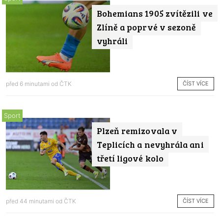
Bohemians 1905 zvítězili ve
Zlíně a poprvé v sezoně
vyhráli
ČÍST VÍCE
před 6 minutami od
ČTK
Sport
Plzeň remizovala v
Teplicích a nevyhrála ani
třetí ligové kolo
ČÍST VÍCE
před 44 minutami od
ČTK