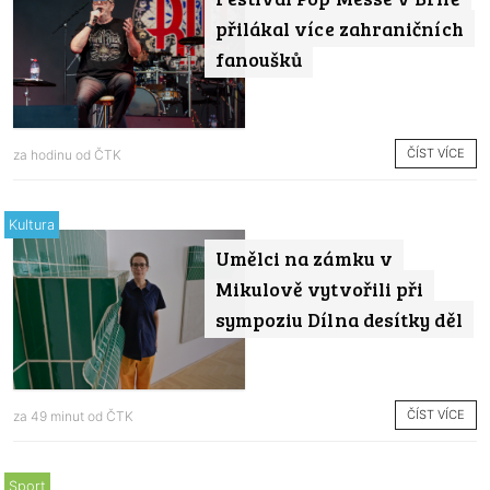
přilákal více zahraničních
fanoušků
ČÍST VÍCE
za hodinu od
ČTK
Kultura
Umělci na zámku v
Mikulově vytvořili při
sympoziu Dílna desítky děl
ČÍST VÍCE
za 49 minut od
ČTK
Sport