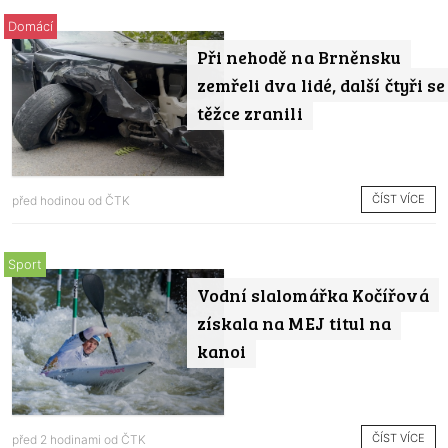
Domácí
Při nehodě na Brněnsku
zemřeli dva lidé, další čtyři se
těžce zranili
ČÍST VÍCE
před hodinou od
ČTK
Sport
Vodní slalomářka Kočířová
získala na MEJ titul na
kanoi
ČÍST VÍCE
před 2 hodinami od
ČTK