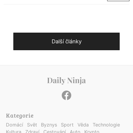
Další články
Kategorie
Domácí
Svět
Byznys
Sport
Věda
Technologie
Kultura
Zdraví
Cestování
Auto
Krypto