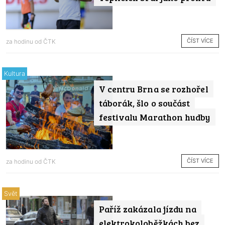
ČÍST VÍCE
za hodinu od
ČTK
Kultura
V centru Brna se rozhořel
táborák, šlo o součást
festivalu Marathon hudby
ČÍST VÍCE
za hodinu od
ČTK
Svět
Paříž zakázala jízdu na
elektrokoloběžkách bez