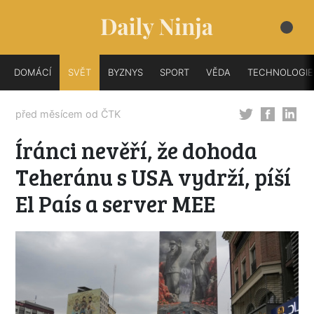
DOMÁCÍ
SVĚT
BYZNYS
SPORT
VĚDA
TECHNOLOGIE
před měsícem od
ČTK
Íránci nevěří, že dohoda
Teheránu s USA vydrží, píší
El País a server MEE