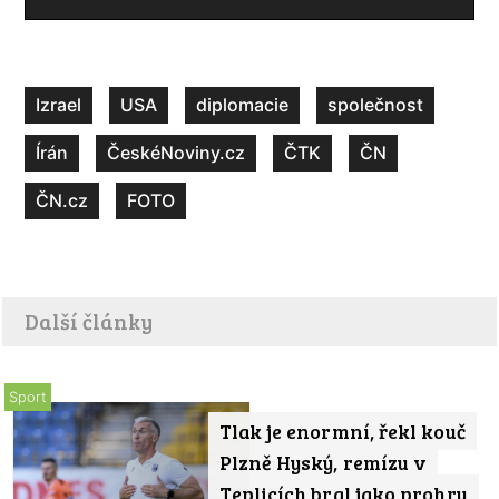
Izrael
USA
diplomacie
společnost
Írán
ČeskéNoviny.cz
ČTK
ČN
ČN.cz
FOTO
Další články
Sport
Tlak je enormní, řekl kouč
Plzně Hyský, remízu v
Teplicích bral jako prohru