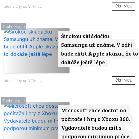
ČÍST VÍCE
před 2 dny od
VTM.cz
Technologie
Širokou skládačku
Samsungu už známe. V září
bude chtít Apple ukázat, že to
dokáže ještě lépe
ČÍST VÍCE
před 2 dny od
VTM.cz
Technologie
Microsoft chce dostat na
počítače i hry z Xboxu 360.
Vydavatelé budou mít s
podporou minimum práce