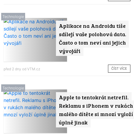
Technologie
Aplikace na Androidu tiše
sdílejí vaše polohová data.
Často o tom neví ani jejich
vývojáři
ČÍST VÍCE
před 2 dny od
VTM.cz
Technologie
Apple to tentokrát netrefil.
Reklamu s iPhonem v rukách
malého dítěte si mnozí vyloží
úplně jinak