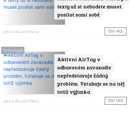
texty už si nebudete muset
posílat sami sobě
ČÍST VÍCE
před 2 dny od
VTM.cz
Technologie
Aktivní AirTag v
odbaveném zavazadle
nepředstavuje žádný
problém. Vztahuje se na něj
totiž výjimka
ČÍST VÍCE
před 3 dny od
VTM.cz