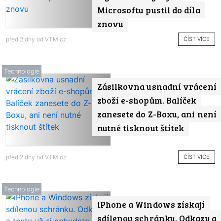
Microsoftu pustil do díla
znovu
ČÍST VÍCE
před 2 dny od
VTM.cz
Technologie
Zásilkovna usnadní vrácení
zboží e-shopům. Balíček
zanesete do Z-Boxu, ani není
nutné tisknout štítek
ČÍST VÍCE
před 2 dny od
VTM.cz
Technologie
iPhone a Windows získají
sdílenou schránku. Odkazy a