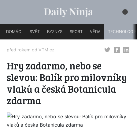
DOMÁCÍ
SVĚT
BYZNYS
SPORT
VĚDA
TECHNOLOGIE
před rokem od
VTM.cz
Hry zadarmo, nebo se
slevou: Balík pro milovníky
vlaků a česká Botanicula
zdarma