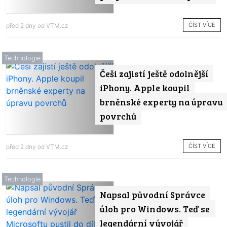
ČÍST VÍCE
před 2 dny od
VTM.cz
Technologie
Češi zajistí ještě odolnější
iPhony. Apple koupil
brněnské experty na úpravu
povrchů
ČÍST VÍCE
před 2 dny od
VTM.cz
Technologie
Napsal původní Správce
úloh pro Windows. Teď se
legendární vývojář