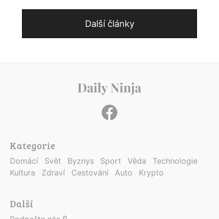
Další články
Kategorie
Domácí
Svět
Byznys
Sport
Věda
Technologie
Kultura
Zdraví
Cestování
Auto
Krypto
Další