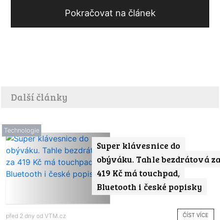
Pokračovat na článek
Další články
Technologie
Super klávesnice do
obýváku. Tahle bezdrátová z
419 Kč má touchpad,
Bluetooth i české popisky
ČÍST VÍCE
před 2 dny od
VTM.cz