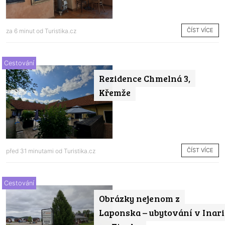
ČÍST VÍCE
za 6 minut od
Turistika.cz
Cestování
Rezidence Chmelná 3,
Křemže
ČÍST VÍCE
před 31 minutami od
Turistika.cz
Cestování
Obrázky nejenom z
Laponska – ubytování v Inari