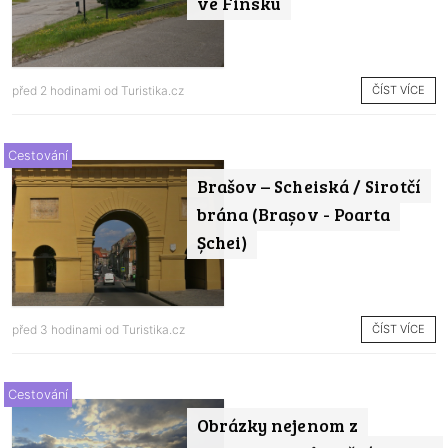
ve Finsku
ČÍST VÍCE
před 2 hodinami od
Turistika.cz
Cestování
Brašov – Scheiská / Sirotčí
brána (Brașov - Poarta
Șchei)
ČÍST VÍCE
před 3 hodinami od
Turistika.cz
Cestování
Obrázky nejenom z