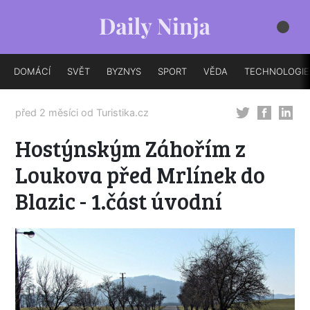
DOMÁCÍ
SVĚT
BYZNYS
SPORT
VĚDA
TECHNOLOGIE
před 2 měsíci od
Turistika.cz
Hostýnským Záhořím z
Loukova před Mrlínek do
Blazic - 1.část úvodní