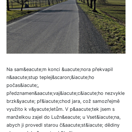
Na sam&eacute;m konci &uacute;nora překvapil
n&aacute;stup teplej&scaron;&iacute;ho
počas&iacute;,
předznamen&aacute;vaj&iacute;c&iacute;ho nezvykle
brzk&yacute; př&iacute;chod jara, což samozřejmě
využito k v&yacute;letům. V p&aacute;tek jsem s
manželkou zajel do Lužn&eacute; u Vset&iacute;na,
abych ji provedl starou č&aacute;st&iacute; dědiny