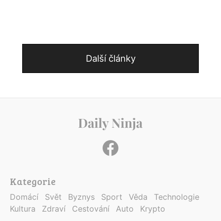
Další články
Kategorie
Domácí
Svět
Byznys
Sport
Věda
Technologie
Kultura
Zdraví
Cestování
Auto
Krypto