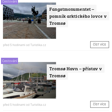
Cestování
Fangstmonumentet –
pomník arktického lovce v
Tromsø
ČÍST VÍCE
před 5 hodinami od
Turistika.cz
Cestování
Tromsø Havn – přístav v
Tromsø
ČÍST VÍCE
před 5 hodinami od
Turistika.cz