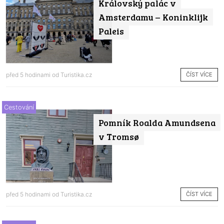
Královský palác v
Amsterdamu – Koninklijk
Paleis
ČÍST VÍCE
před 5 hodinami od
Turistika.cz
Cestování
Pomník Roalda Amundsena
v Tromsø
ČÍST VÍCE
před 5 hodinami od
Turistika.cz