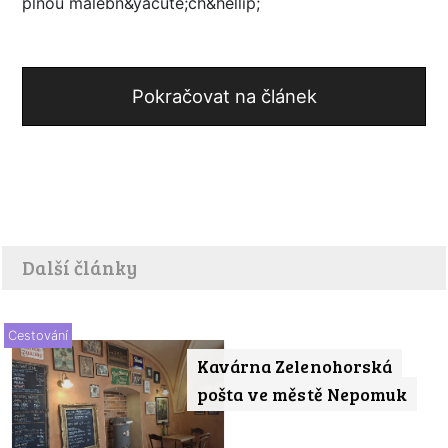
plnou malebn&yacute;ch&hellip;
Pokračovat na článek
Další články
Cestování
Kavárna Zelenohorská
pošta ve městě Nepomuk