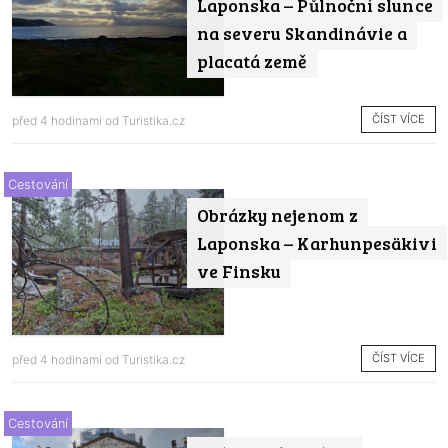
Laponska – Půlnoční slunce
na severu Skandinávie a
placatá země
ČÍST VÍCE
před 4 hodinami od
Turistika.cz
Cestování
Obrázky nejenom z
Laponska – Karhunpesäkivi
ve Finsku
ČÍST VÍCE
před 4 hodinami od
Turistika.cz
Cestování