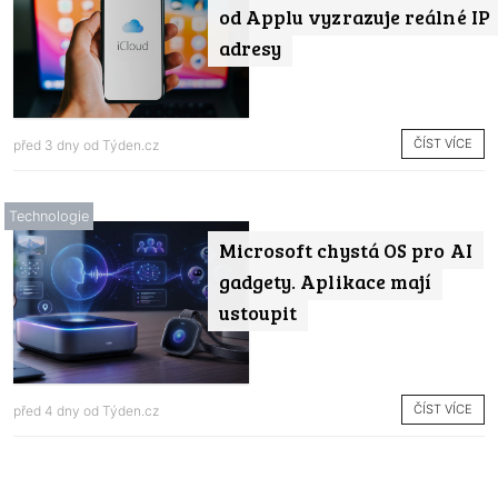
od Applu vyzrazuje reálné IP
adresy
ČÍST VÍCE
před 3 dny od
Týden.cz
Technologie
Microsoft chystá OS pro AI
gadgety. Aplikace mají
ustoupit
ČÍST VÍCE
před 4 dny od
Týden.cz