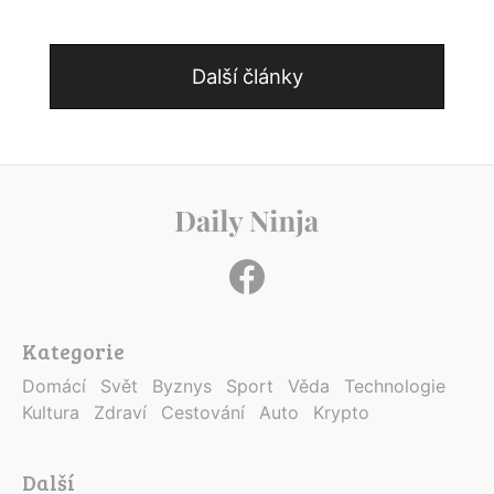
Další články
Kategorie
Domácí
Svět
Byznys
Sport
Věda
Technologie
Kultura
Zdraví
Cestování
Auto
Krypto
Další