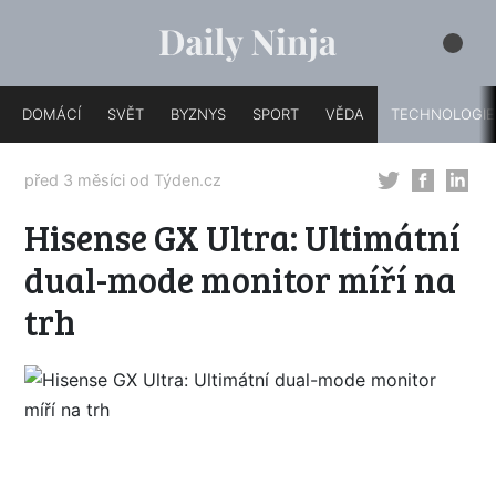
DOMÁCÍ
SVĚT
BYZNYS
SPORT
VĚDA
TECHNOLOGIE
před 3 měsíci od
Týden.cz
Hisense GX Ultra: Ultimátní
dual-mode monitor míří na
trh