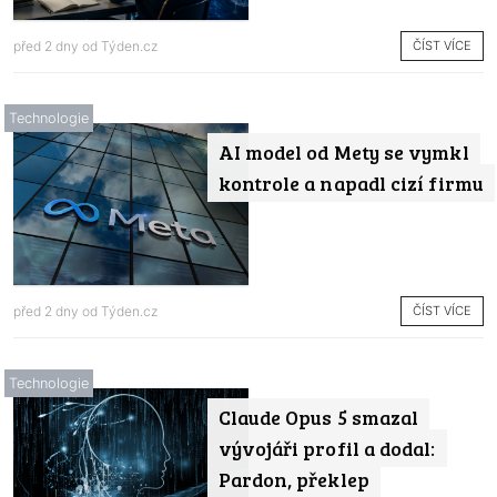
ČÍST VÍCE
před 2 dny od
Týden.cz
Technologie
AI model od Mety se vymkl
kontrole a napadl cizí firmu
ČÍST VÍCE
před 2 dny od
Týden.cz
Technologie
Claude Opus 5 smazal
vývojáři profil a dodal:
Pardon, překlep