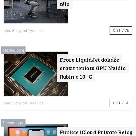
těla
ČÍST VÍCE
před 3 dny od
Týden.cz
Technologie
Frore LiquidJet dokáže
srazit teplotu GPU Nvidia
Rubin o 10 °C
ČÍST VÍCE
před 3 dny od
Týden.cz
Technologie
Funkce iCloud Private Relay