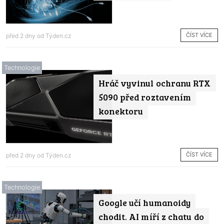
ČÍST VÍCE
před 2 dny od
Týden.cz
Technologie
Hráč vyvinul ochranu RTX
5090 před roztavením
konektoru
ČÍST VÍCE
před 2 dny od
Týden.cz
Technologie
Google učí humanoidy
chodit. AI míří z chatu do