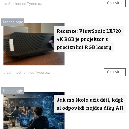
ČÍST VÍCE
za 21 minut od
Týden.cz
Technologie
Recenze: ViewSonic LX720
4K RGB je projektor s
precizními RGB lasery
ČÍST VÍCE
před 4 hodinami od
Týden.cz
Technologie
Jak má škola učit děti, když
si odpovědi najdou díky AI?