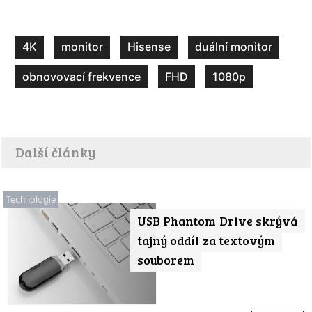
4K
monitor
Hisense
duální monitor
obnovovací frekvence
FHD
1080p
Další články
Technologie
USB Phantom Drive skrývá
tajný oddíl za textovým
souborem