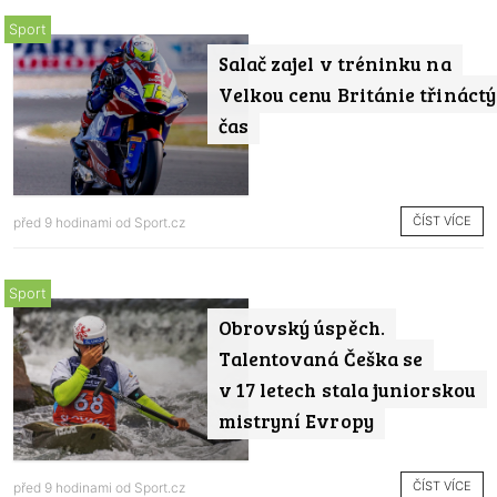
Sport
Salač zajel v tréninku na
Velkou cenu Británie třináctý
čas
ČÍST VÍCE
před 9 hodinami od
Sport.cz
Sport
Obrovský úspěch.
Talentovaná Češka se
v 17 letech stala juniorskou
mistryní Evropy
ČÍST VÍCE
před 9 hodinami od
Sport.cz