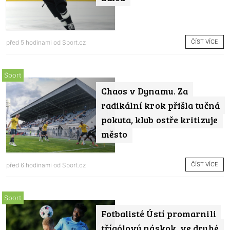
ČÍST VÍCE
před 5 hodinami od
Sport.cz
Sport
Chaos v Dynamu. Za
radikální krok přišla tučná
pokuta, klub ostře kritizuje
město
ČÍST VÍCE
před 6 hodinami od
Sport.cz
Sport
Fotbalisté Ústí promarnili
třígólový náskok, ve druhé