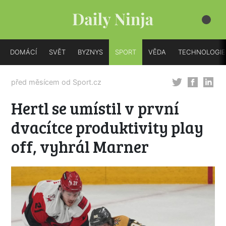
DOMÁCÍ
SVĚT
BYZNYS
SPORT
VĚDA
TECHNOLOGIE
před měsícem od
Sport.cz
Hertl se umístil v první
dvacítce produktivity play
off, vyhrál Marner