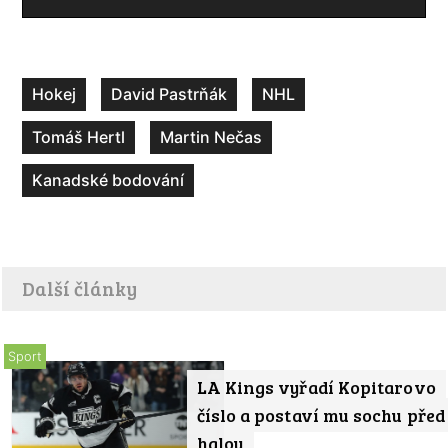
Hokej
David Pastrňák
NHL
Tomáš Hertl
Martin Nečas
Kanadské bodování
Další články
Sport
LA Kings vyřadí Kopitarovo
číslo a postaví mu sochu před
halou