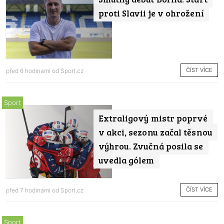
proti Slavii je v ohrožení
ČÍST VÍCE
před 6 hodinami od
Sport.cz
Sport
Extraligový mistr poprvé
v akci, sezonu začal těsnou
výhrou. Zvučná posila se
uvedla gólem
ČÍST VÍCE
před 7 hodinami od
Sport.cz
Sport