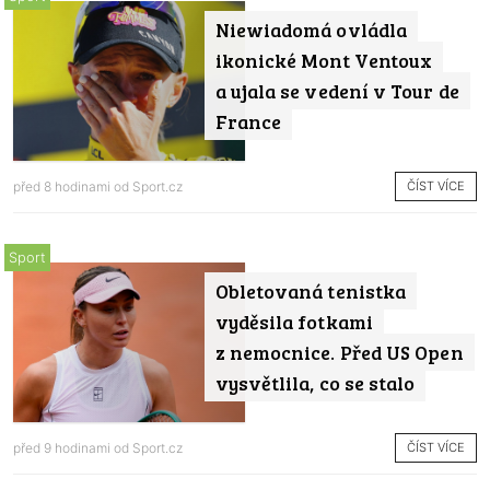
Niewiadomá ovládla
ikonické Mont Ventoux
a ujala se vedení v Tour de
France
ČÍST VÍCE
před 8 hodinami od
Sport.cz
Sport
Obletovaná tenistka
vyděsila fotkami
z nemocnice. Před US Open
vysvětlila, co se stalo
ČÍST VÍCE
před 9 hodinami od
Sport.cz