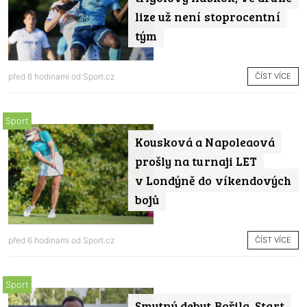
lize už není stoprocentní
tým
ČÍST VÍCE
před 6 hodinami od
Sport.cz
Sport
Kousková a Napoleaová
prošly na turnaji LET
v Londýně do víkendových
bojů
ČÍST VÍCE
před 6 hodinami od
Sport.cz
Sport
Smutný debut Bořila. Start