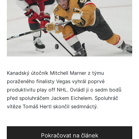
Kanadský útočník Mitchell Marner z týmu
poraženého finalisty Vegas vyhrál poprvé
produktivitu play off NHL. Ovládl ji o sedm bodů
před spoluhráčem Jackem Eichelem. Spoluhráč
vítěze Tomáš Hertl skončil sedmnáctý.
Pokračovat na článek