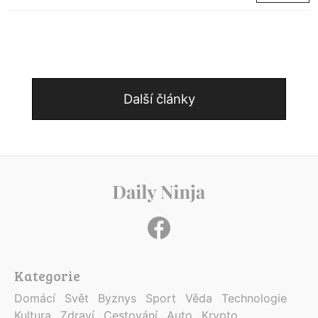
Další články
Kategorie
Domácí
Svět
Byznys
Sport
Věda
Technologie
Kultura
Zdraví
Cestování
Auto
Krypto