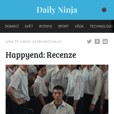
DOMÁCÍ
SVĚT
BYZNYS
SPORT
VĚDA
TECHNOLOGIE
před 10 měsíci od
MovieZone.cz
Happyend: Recenze