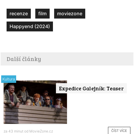
recenze
film
moviezone
Happyend (2024)
Další články
Kultura
Expedice Galejník: Teaser
ČÍST VÍCE
za 43 minut od
MovieZone.cz