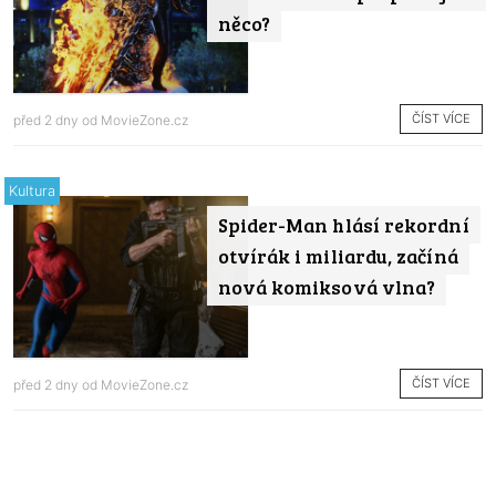
něco?
ČÍST VÍCE
před 2 dny od
MovieZone.cz
Kultura
Spider-Man hlásí rekordní
otvírák i miliardu, začíná
nová komiksová vlna?
ČÍST VÍCE
před 2 dny od
MovieZone.cz