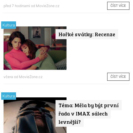
ČÍST VÍCE
před 7 hodinami od
MovieZone.cz
Kultura
Hořké svátky: Recenze
ČÍST VÍCE
včera od
MovieZone.cz
Kultura
Téma: Měla by být první
řada v IMAX sálech
levnější?