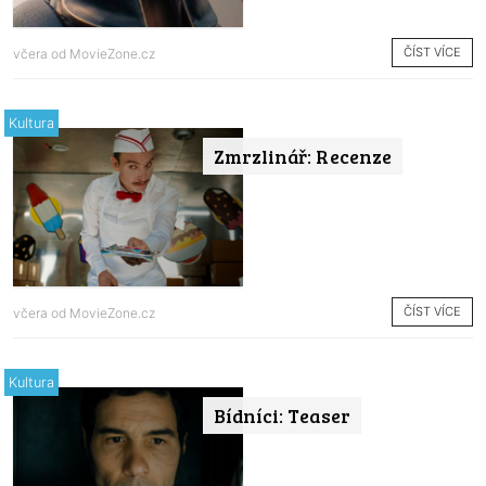
ČÍST VÍCE
včera od
MovieZone.cz
Kultura
Zmrzlinář: Recenze
ČÍST VÍCE
včera od
MovieZone.cz
Kultura
Bídníci: Teaser