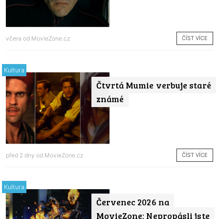
ČÍST VÍCE
včera od
MovieZone.cz
Kultura
Čtvrtá Mumie verbuje staré
známé
ČÍST VÍCE
před 2 dny od
MovieZone.cz
Kultura
Červenec 2026 na
MovieZone: Nepropásli jste