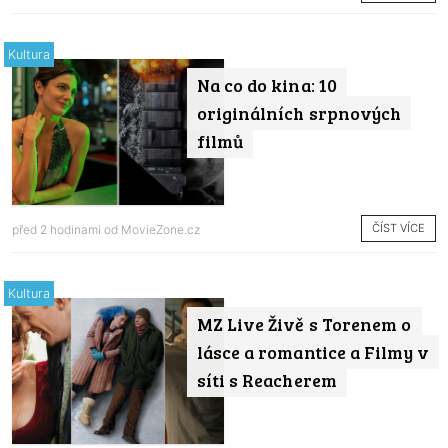
Kultura
Na co do kina: 10
originálních srpnových
filmů
ČÍST VÍCE
před 2 hodinami od
MovieZone.cz
Kultura
MZ Live Živě s Torenem o
lásce a romantice a Filmy v
síti s Reacherem