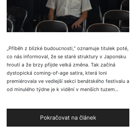
„Příběh z blízké budoucnosti,“ oznamuje titulek poté,
co nás informoval, že se staré struktury v Japonsku
hroutí a že brzy přijde velká změna. Tak začíná
dystopická coming-of-age satira, která loni
premiérovala ve vedlejší sekci benátského festivalu a
od minulého týdne je k vidění v menších tuzem...
Pokračovat na článek