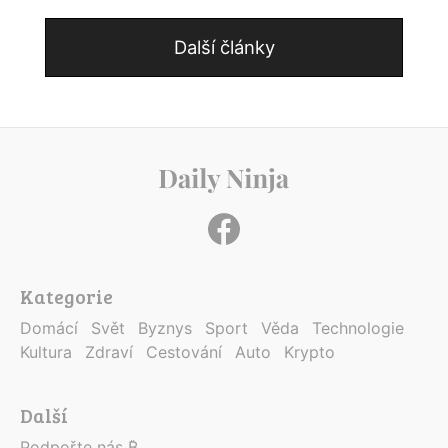
Další články
Kategorie
Domácí
Svět
Byznys
Sport
Věda
Technologie
Kultura
Zdraví
Cestování
Auto
Krypto
Další
Podpořte nás ₿