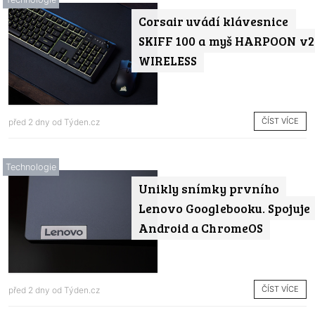
Corsair uvádí klávesnice
SKIFF 100 a myš HARPOON v2
WIRELESS
ČÍST VÍCE
před 2 dny od
Týden.cz
Technologie
Unikly snímky prvního
Lenovo Googlebooku. Spojuje
Android a ChromeOS
ČÍST VÍCE
před 2 dny od
Týden.cz