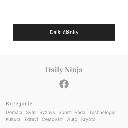
Další články
Kategorie
Domácí
Svět
Byznys
Sport
Věda
Technologie
Kultura
Zdraví
Cestování
Auto
Krypto