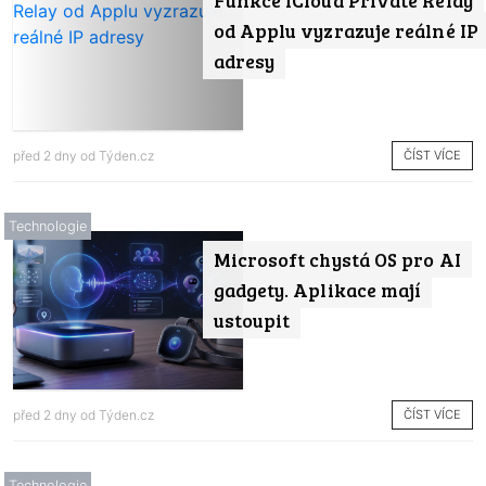
Funkce iCloud Private Relay
od Applu vyzrazuje reálné IP
adresy
ČÍST VÍCE
před 2 dny od
Týden.cz
Technologie
Microsoft chystá OS pro AI
gadgety. Aplikace mají
ustoupit
ČÍST VÍCE
před 2 dny od
Týden.cz
Technologie