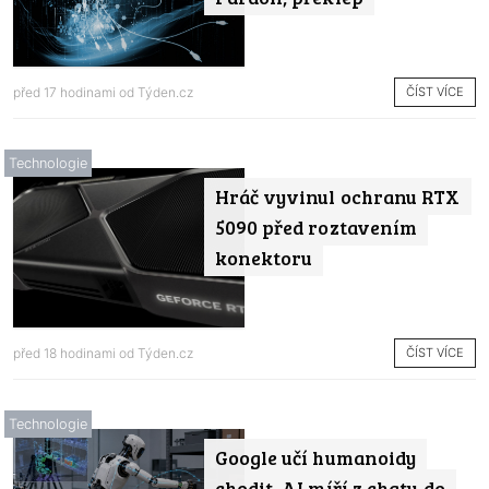
ČÍST VÍCE
před 17 hodinami od
Týden.cz
Technologie
Hráč vyvinul ochranu RTX
5090 před roztavením
konektoru
ČÍST VÍCE
před 18 hodinami od
Týden.cz
Technologie
Google učí humanoidy
chodit. AI míří z chatu do