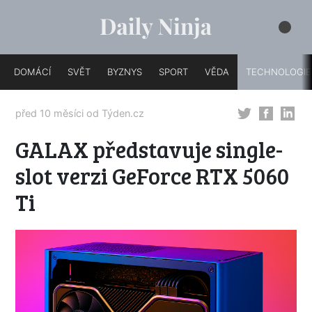
DOMÁCÍ
SVĚT
BYZNYS
SPORT
VĚDA
TECHNOLOGIE
před 10 měsíci od
Týden.cz
GALAX představuje single-
slot verzi GeForce RTX 5060
Ti