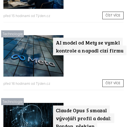
ČÍST VÍCE
před 15 hodinami od
Týden.cz
Technologie
AI model od Mety se vymkl
kontrole a napadl cizí firmu
ČÍST VÍCE
před 16 hodinami od
Týden.cz
Technologie
Claude Opus 5 smazal
vývojáři profil a dodal:
Pardon, překlep