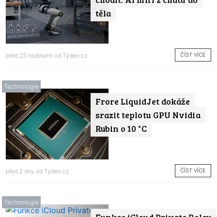
těla
ČÍST VÍCE
před 23 hodinami od
Týden.cz
Technologie
Frore LiquidJet dokáže
srazit teplotu GPU Nvidia
Rubin o 10 °C
ČÍST VÍCE
před 2 dny od
Týden.cz
Technologie