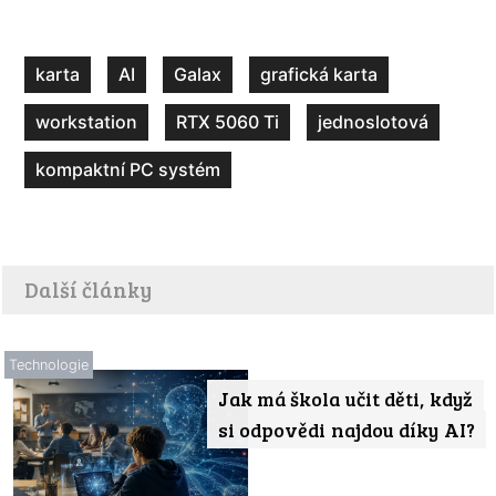
karta
AI
Galax
grafická karta
workstation
RTX 5060 Ti
jednoslotová
kompaktní PC systém
Další články
Technologie
Jak má škola učit děti, když
si odpovědi najdou díky AI?