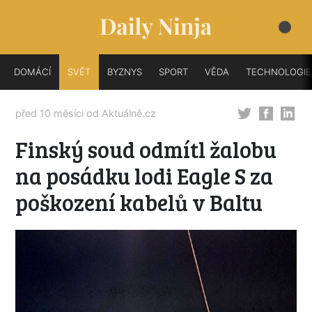
DOMÁCÍ
SVĚT
BYZNYS
SPORT
VĚDA
TECHNOLOGIE
před 10 měsíci od
Aktuálně.cz
Finský soud odmítl žalobu
na posádku lodi Eagle S za
poškození kabelů v Baltu