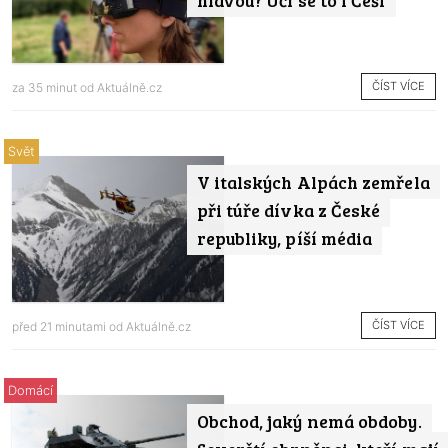
ČÍST VÍCE
za 35 minut od
Aktuálně.cz
Svět
V italských Alpách zemřela
při túře dívka z České
republiky, píší média
ČÍST VÍCE
před 21 minutami od
Aktuálně.cz
Domácí
Obchod, jaký nemá obdoby.