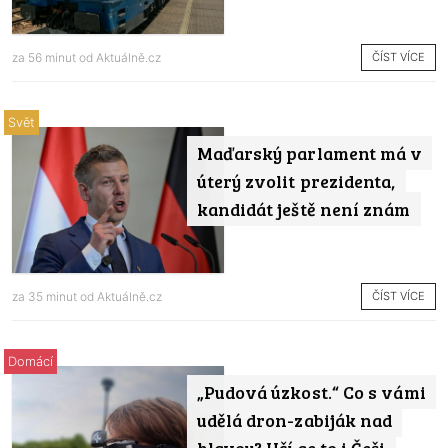
ČÍST VÍCE
za 56 minut od
Aktuálně.cz
Svět
Maďarský parlament má v
úterý zvolit prezidenta,
kandidát ještě není znám
ČÍST VÍCE
za 35 minut od
Aktuálně.cz
Domácí
„Pudová úzkost.“ Co s vámi
udělá dron-zabiják nad
hlavou? Učí se to i Češi