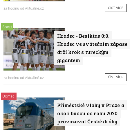
ČÍST VÍCE
za hodinu od
Aktuálně.cz
Sport
Hradec - Besiktas 0:0.
Hradec ve svátečním zápase
drží krok s tureckým
gigantem
ČÍST VÍCE
za hodinu od
Aktuálně.cz
Domácí
Příměstské vlaky v Praze a
okolí budou od roku 2030
provozovat České dráhy