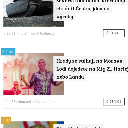
Severští obrněnci, kteří mají
chránit Česko, jdou do
výroby
ČÍST VÍCE
před 21 minutami od
Aktuálně.cz
Kultura
Hrady se stěhují na Moravu.
Lodí dojedete na Mig 21, Harle
nebo Landu
ČÍST VÍCE
před 58 minutami od
Aktuálně.cz
Svět