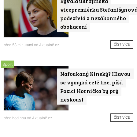
Bývalá ukrajinská
vicepremiérka Stefanišynov
podezřelá z nezákonného
obohacení
ČÍST VÍCE
před 58 minutami od
Aktuálně.cz
Sport
Nafoukaný Kinský? Hlavou
se vymyká celé lize, píší.
Pozici Horníčka by prý
neskousl
ČÍST VÍCE
před hodinou od
Aktuálně.cz