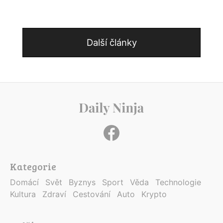
Další články
Kategorie
Domácí
Svět
Byznys
Sport
Věda
Technologie
Kultura
Zdraví
Cestování
Auto
Krypto